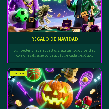
REGALO DE NAVIDAD
Spinbetter ofrece apuestas gratuitas todos los días
como regalo abierto después de cada depósito.
DEPORTE