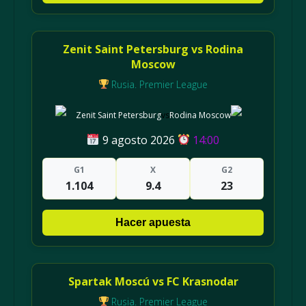
Zenit Saint Petersburg vs Rodina
Moscow
Rusia. Premier League
Zenit Saint Petersburg
vs
Rodina Moscow
9 agosto 2026
14:00
G1
X
G2
1.104
9.4
23
Spartak Moscú vs FC Krasnodar
Rusia. Premier League