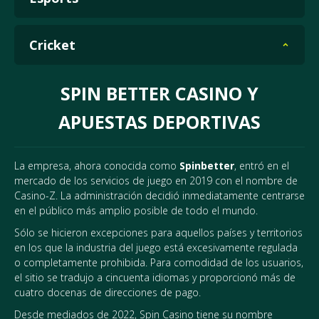
Cricket
SPIN BETTER CASINO Y
APUESTAS DEPORTIVAS
La empresa, ahora conocida como
Spinbetter
, entró en el
mercado de los servicios de juego en 2019 con el nombre de
Casino-Z. La administración decidió inmediatamente centrarse
en el público más amplio posible de todo el mundo.
Sólo se hicieron excepciones para aquellos países y territorios
en los que la industria del juego está excesivamente regulada
o completamente prohibida. Para comodidad de los usuarios,
el sitio se tradujo a cincuenta idiomas y proporcionó más de
cuatro docenas de direcciones de pago.
Desde mediados de 2022,
Spin Casino
tiene su nombre