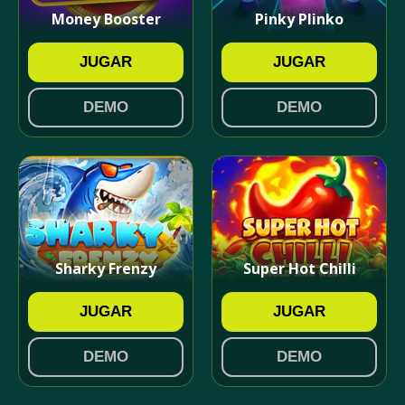
Money Booster
Pinky Plinko
JUGAR
JUGAR
DEMO
DEMO
Sharky Frenzy
Super Hot Chilli
JUGAR
JUGAR
DEMO
DEMO