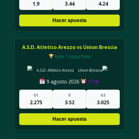
1.9
3.44
4.24
A.S.D. Atletico Arezzo vs Union Brescia
Italia. Coppa Italia
A.S.D. Atletico Arezzo
vs
Union Brescia
9 agosto 2026
17:45
G1
X
G2
2.275
3.52
3.025