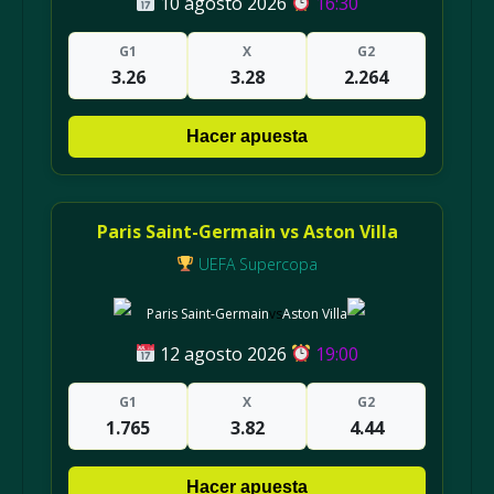
10 agosto 2026
16:30
G1
X
G2
3.26
3.28
2.264
Paris Saint-Germain vs Aston Villa
UEFA Supercopa
Paris Saint-Germain
vs
Aston Villa
12 agosto 2026
19:00
G1
X
G2
1.765
3.82
4.44