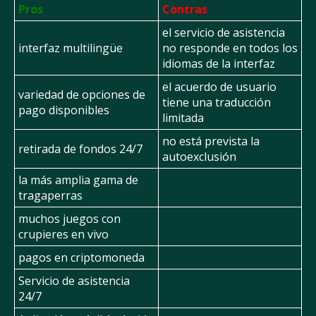
Pros
Contras
el servicio de asistencia
interfaz multilingüe
no responde en todos los
idiomas de la interfaz
el acuerdo de usuario
variedad de opciones de
tiene una traducción
pago disponibles
limitada
no está prevista la
retirada de fondos 24/7
autoexclusión
la más amplia gama de
tragaperras
muchos juegos con
crupieres en vivo
pagos en criptomoneda
Servicio de asistencia
24/7