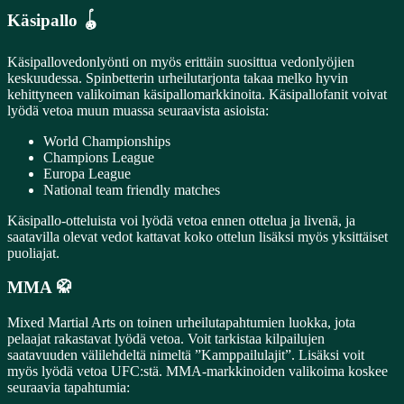
Käsipallo 🪀
Käsipallovedonlyönti on myös erittäin suosittua vedonlyöjien
keskuudessa. Spinbetterin urheilutarjonta takaa melko hyvin
kehittyneen valikoiman käsipallomarkkinoita. Käsipallofanit voivat
lyödä vetoa muun muassa seuraavista asioista:
World Championships
Champions League
Europa League
National team friendly matches
Käsipallo-otteluista voi lyödä vetoa ennen ottelua ja livenä, ja
saatavilla olevat vedot kattavat koko ottelun lisäksi myös yksittäiset
puoliajat.
MMA 🥋
Mixed Martial Arts on toinen urheilutapahtumien luokka, jota
pelaajat rakastavat lyödä vetoa. Voit tarkistaa kilpailujen
saatavuuden välilehdeltä nimeltä ”Kamppailulajit”. Lisäksi voit
myös lyödä vetoa UFC:stä. MMA-markkinoiden valikoima koskee
seuraavia tapahtumia: