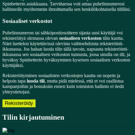
Spinbetterin asiakkaana. Tarvittaessa voit antaa puhelinnumerosi
hallinnolle myöhemmin ilmoittamalla sen henkilökohtaisella tililläsi.
Sosiaaliset verkostot
Puhelinnumeron tai sähköpostiosoitteen sijasta uusi käyttäjä voi
rekisteröityä olemassa olevan
sosiaalisen verkoston
tilin kautta.
Näet luettelon käytettävissä olevista vaihtoehdoista rekisteröinti-
ikkunassa. Jos haluat luoda tilin tällä tavoin, napsauta rekisteröinti-
ikkunassa sen sosiaalisen verkoston tunnusta, jossa sinulla on tili, ja
hyväksy Spinbetterin hyväksyminen kyseisen sosiaalisen verkoston
käyttäjäksi.
Rekisteröityminen sosiaalisten verkostojen kautta on nopein ja
helpoin tapa
luoda tili
, mutta pidä mielessä, että et voi osallistua
kampanjoihin ja bonuksiin ennen kuin toimiston hallinto ei tiedä
yhteystietojasi.
Rekisteröidy
Tilin kirjautuminen