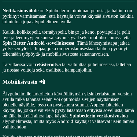
Nettikasinoviihde
on Spinbetterin toiminnan perusta, ja hallinto on
pyrkinyt varmistamaan, että käyttäjät voivat käyttää sivuston kaikkia
toimintoja jopa älypuhelimen avulla.
Kaikki kolikkopelit, törmäyspelit, bingo ja keno, pöytäpelit ja pelit
live-jälleenmyyjien kanssa käynnistyvät sekä mobiiliselaimissa että
Spin Better Android -sovelluksessa
. Tämä lähestymistapa jatkaa
yrityksen yleistä linjaa, joka on perustamisestaan lähtien pyrkinyt
tekemään työpöytä- ja mobiilisivustosta samanarvoisen.
Tarvittaessa voit
rekisteröityä
tai valtuuttaa puhelimestasi, tallettaa
ja nostaa voittoja sekä osallistua kampanjoihin.
Mobiilisivusto 📲
Älypuhelimille tarkoitetun käyttöliittymän yksinkertaistetun version
avulla mikä tahansa selain voi optimoida sivujen näyttämisen
pienelle näytölle, jossa on pystysuora suunta. Applen laitteiden
käyttäjille, jotka eivät vielä pysty lataamaan erityistä sovellusta, tämä
on tällä hetkellä ainoa tapa käyttää
Spinbetterin verkkosivustoa
älypuhelimesta, mutta myös Android-käyttäjät valitsevat usein tämän
vaihtoehdon.