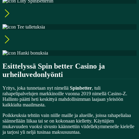
Liity SpinBetteriin
Tee talletuksia
Hanki bonuksia
Esittelyssä Spin better Casino ja
urheiluvedonlyönti
Yritys, joka tunnetaan nyt nimellä
Spinbetter
, tuli
rahapelipalvelujen markkinoille vuonna 2019 nimellä Casino-Z.
Hallinto päätti heti keskittyä mahdollisimman laajaan yleisöön
kaikkialta maailmasta.
Poikkeuksia tehtiin vain niille maille ja alueille, joissa rahapelialaa
säännellään liikaa tai se on kokonaan kielletty. Käyttäjien
mukavuuden vuoksi sivusto käännettiin viidellekymmenelle kielelle
ja tarjosi yli neljä tusinaa maksusuuntaa.