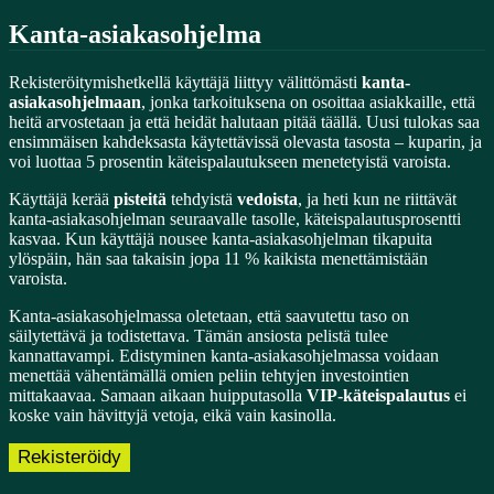
Kanta-asiakasohjelma
Rekisteröitymishetkellä käyttäjä liittyy välittömästi
kanta-
asiakasohjelmaan
, jonka tarkoituksena on osoittaa asiakkaille, että
heitä arvostetaan ja että heidät halutaan pitää täällä. Uusi tulokas saa
ensimmäisen kahdeksasta käytettävissä olevasta tasosta – kuparin, ja
voi luottaa 5 prosentin käteispalautukseen menetetyistä varoista.
Käyttäjä kerää
pisteitä
tehdyistä
vedoista
, ja heti kun ne riittävät
kanta-asiakasohjelman seuraavalle tasolle, käteispalautusprosentti
kasvaa. Kun käyttäjä nousee kanta-asiakasohjelman tikapuita
ylöspäin, hän saa takaisin jopa 11 % kaikista menettämistään
varoista.
Kanta-asiakasohjelmassa oletetaan, että saavutettu taso on
säilytettävä ja todistettava. Tämän ansiosta pelistä tulee
kannattavampi. Edistyminen kanta-asiakasohjelmassa voidaan
menettää vähentämällä omien peliin tehtyjen investointien
mittakaavaa. Samaan aikaan huipputasolla
VIP-käteispalautus
ei
koske vain hävittyjä vetoja, eikä vain kasinolla.
Rekisteröidy