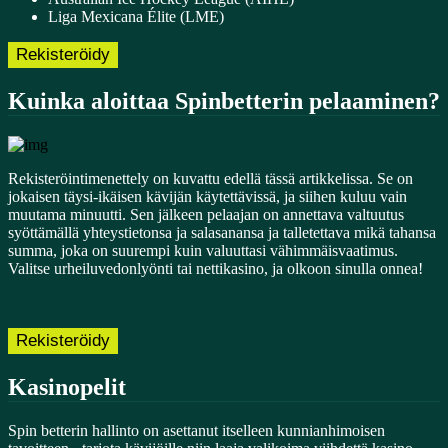
Liga Mexicana Élite (LME)
Rekisteröidy
Kuinka aloittaa Spinbetterin pelaaminen?
Rekisteröintimenettely on kuvattu edellä tässä artikkelissa. Se on
jokaisen täysi-ikäisen kävijän käytettävissä, ja siihen kuluu vain
muutama minuutti. Sen jälkeen pelaajan on annettava valtuutus
syöttämällä yhteystietonsa ja salasanansa ja talletettava mikä tahansa
summa, joka on suurempi kuin valuuttasi vähimmäisvaatimus.
Valitse urheiluvedonlyönti tai nettikasino, ja olkoon sinulla onnea!
Rekisteröidy
Kasinopelit
Spin betterin hallinto on asettanut itselleen kunnianhimoisen