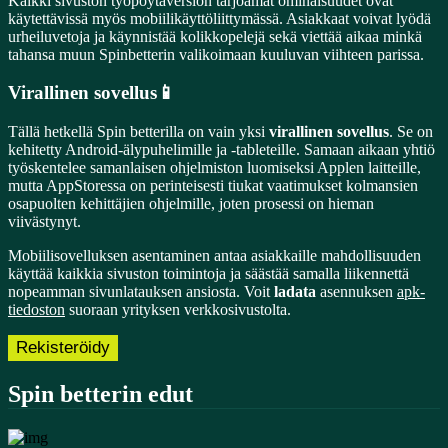
Kaikki sivuston työpöytäversion tarjoamat ominaisuudet ovat
käytettävissä myös mobiilikäyttöliittymässä. Asiakkaat voivat lyödä
urheiluvetoja ja käynnistää kolikkopelejä sekä viettää aikaa minkä
tahansa muun Spinbetterin valikoimaan kuuluvan viihteen parissa.
Virallinen sovellus📱
Tällä hetkellä Spin betterilla on vain yksi
virallinen sovellus
. Se on
kehitetty Android-älypuhelimille ja -tableteille. Samaan aikaan yhtiö
työskentelee samanlaisen ohjelmiston luomiseksi Applen laitteille,
mutta AppStoressa on perinteisesti tiukat vaatimukset kolmansien
osapuolten kehittäjien ohjelmille, joten prosessi on hieman
viivästynyt.
Mobiilisovelluksen asentaminen antaa asiakkaille mahdollisuuden
käyttää kaikkia sivuston toimintoja ja säästää samalla liikennettä
nopeamman sivunlatauksen ansiosta. Voit
ladata
asennuksen
apk-
tiedoston
suoraan yrityksen verkkosivustolta.
Rekisteröidy
Spin betterin edut