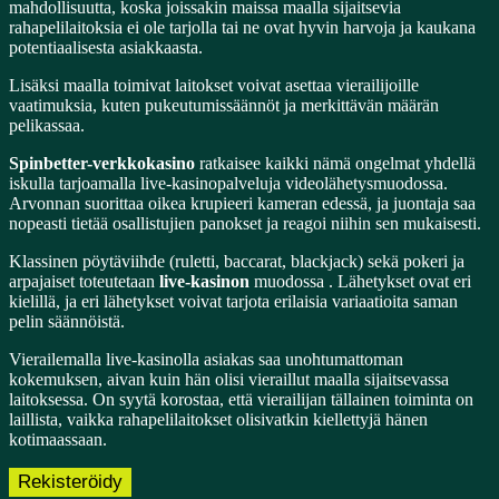
mahdollisuutta, koska joissakin maissa maalla sijaitsevia
rahapelilaitoksia ei ole tarjolla tai ne ovat hyvin harvoja ja kaukana
potentiaalisesta asiakkaasta.
Lisäksi maalla toimivat laitokset voivat asettaa vierailijoille
vaatimuksia, kuten pukeutumissäännöt ja merkittävän määrän
pelikassaa.
Spinbetter-verkkokasino
ratkaisee kaikki nämä ongelmat yhdellä
iskulla tarjoamalla live-kasinopalveluja videolähetysmuodossa.
Arvonnan suorittaa oikea krupieeri kameran edessä, ja juontaja saa
nopeasti tietää osallistujien panokset ja reagoi niihin sen mukaisesti.
Klassinen pöytäviihde (ruletti, baccarat, blackjack) sekä pokeri ja
arpajaiset toteutetaan
live-kasinon
muodossa . Lähetykset ovat eri
kielillä, ja eri lähetykset voivat tarjota erilaisia variaatioita saman
pelin säännöistä.
Vierailemalla live-kasinolla asiakas saa unohtumattoman
kokemuksen, aivan kuin hän olisi vieraillut maalla sijaitsevassa
laitoksessa. On syytä korostaa, että vierailijan tällainen toiminta on
laillista, vaikka rahapelilaitokset olisivatkin kiellettyjä hänen
kotimaassaan.
Rekisteröidy