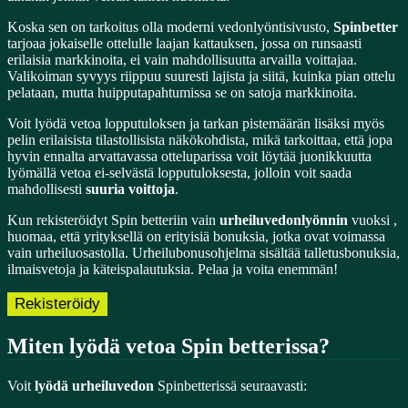
Koska sen on tarkoitus olla moderni vedonlyöntisivusto,
Spinbetter
tarjoaa jokaiselle ottelulle laajan kattauksen, jossa on runsaasti
erilaisia markkinoita, ei vain mahdollisuutta arvailla voittajaa.
Valikoiman syvyys riippuu suuresti lajista ja siitä, kuinka pian ottelu
pelataan, mutta huipputapahtumissa se on satoja markkinoita.
Voit lyödä vetoa lopputuloksen ja tarkan pistemäärän lisäksi myös
pelin erilaisista tilastollisista näkökohdista, mikä tarkoittaa, että jopa
hyvin ennalta arvattavassa otteluparissa voit löytää juonikkuutta
lyömällä vetoa ei-selvästä lopputuloksesta, jolloin voit saada
mahdollisesti
suuria voittoja
.
Kun rekisteröidyt Spin betteriin vain
urheiluvedonlyönnin
vuoksi ,
huomaa, että yrityksellä on erityisiä bonuksia, jotka ovat voimassa
vain urheiluosastolla. Urheilubonusohjelma sisältää talletusbonuksia,
ilmaisvetoja ja käteispalautuksia. Pelaa ja voita enemmän!
Rekisteröidy
Miten lyödä vetoa Spin betterissa?
Voit
lyödä urheiluvedon
Spinbetterissä seuraavasti: