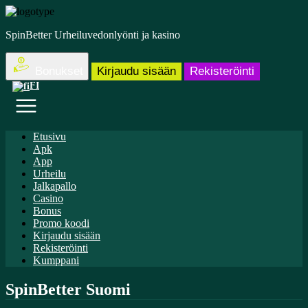
SpinBetter Urheiluvedonlyönti ja kasino
Bonukset
Kirjaudu sisään
Rekisteröinti
FI
Etusivu
Apk
App
Urheilu
Jalkapallo
Casino
Bonus
Promo koodi
Kirjaudu sisään
Rekisteröinti
Kumppani
SpinBetter Suomi