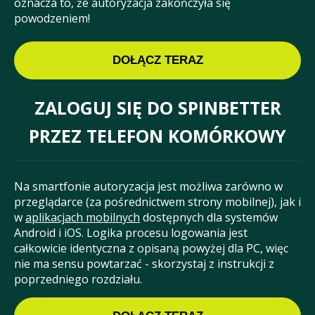
oznacza to, że autoryzacja zakończyła się
powodzeniem!
DOŁĄCZ TERAZ
ZALOGUJ SIĘ DO SPINBETTER
PRZEZ TELEFON KOMÓRKOWY
Na smartfonie autoryzacja jest możliwa zarówno w
przeglądarce (za pośrednictwem strony mobilnej), jak i
w
aplikacjach mobilnych
dostępnych dla systemów
Android i iOS. Logika procesu logowania jest
całkowicie identyczna z opisaną powyżej dla PC, więc
nie ma sensu powtarzać - skorzystaj z instrukcji z
poprzedniego rozdziału.