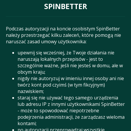
SPINBETTER
Podczas autoryzacji na koncie osobistym SpinBetter
należy przestrzegać kilku zaleceń, które pomogą nie
naruszać zasad umowy użytkownika:
upewnij się wcześniej, że Twoje działania nie
naruszają lokalnych przepisów - jest to
szczególnie ważne, jeśli nie jesteś w domu, ale w
obcym kraju;
nigdy nie autoryzuj w imieniu innej osoby ani nie
twórz kont pod czyimś (w tym fikcyjnym)
nazwiskiem;
staraj się nie używać tego samego urządzenia
lub adresu IP z innymi użytkownikami SpinBetter
- może to spowodować niepotrzebne
podejrzenia administracji, że zarządzasz wieloma
kontami;
po autoryzacji przeprowadzaj wszystkie