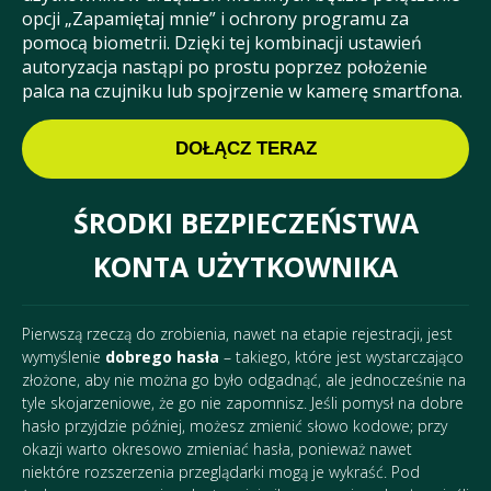
opcji „Zapamiętaj mnie” i ochrony programu za
pomocą biometrii. Dzięki tej kombinacji ustawień
autoryzacja nastąpi po prostu poprzez położenie
palca na czujniku lub spojrzenie w kamerę smartfona.
DOŁĄCZ TERAZ
ŚRODKI BEZPIECZEŃSTWA
KONTA UŻYTKOWNIKA
Pierwszą rzeczą do zrobienia, nawet na etapie rejestracji, jest
wymyślenie
dobrego hasła
– takiego, które jest wystarczająco
złożone, aby nie można go było odgadnąć, ale jednocześnie na
tyle skojarzeniowe, że go nie zapomnisz. Jeśli pomysł na dobre
hasło przyjdzie później, możesz zmienić słowo kodowe; przy
okazji warto okresowo zmieniać hasła, ponieważ nawet
niektóre rozszerzenia przeglądarki mogą je wykraść. Pod