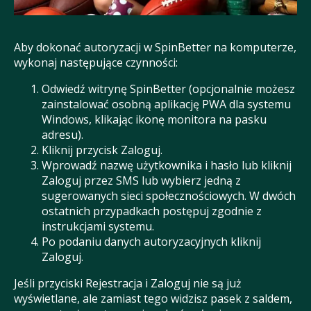
Aby dokonać autoryzacji w SpinBetter na komputerze,
wykonaj następujące czynności:
Odwiedź witrynę SpinBetter (opcjonalnie możesz
zainstalować osobną aplikację PWA dla systemu
Windows, klikając ikonę monitora na pasku
adresu).
Kliknij przycisk Zaloguj.
Wprowadź nazwę użytkownika i hasło lub kliknij
Zaloguj przez SMS lub wybierz jedną z
sugerowanych sieci społecznościowych. W dwóch
ostatnich przypadkach postępuj zgodnie z
instrukcjami systemu.
Po podaniu danych autoryzacyjnych kliknij
Zaloguj.
Jeśli przyciski Rejestracja i Zaloguj nie są już
wyświetlane, ale zamiast tego widzisz pasek z saldem,