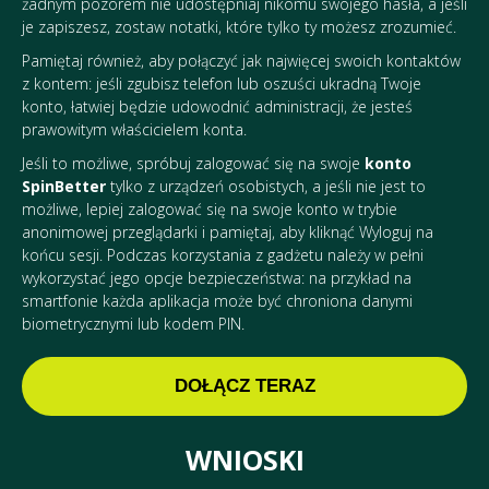
żadnym pozorem nie udostępniaj nikomu swojego hasła, a jeśli
je zapiszesz, zostaw notatki, które tylko ty możesz zrozumieć.
Pamiętaj również, aby połączyć jak najwięcej swoich kontaktów
z kontem: jeśli zgubisz telefon lub oszuści ukradną Twoje
konto, łatwiej będzie udowodnić administracji, że jesteś
prawowitym właścicielem konta.
Jeśli to możliwe, spróbuj zalogować się na swoje
konto
SpinBetter
tylko z urządzeń osobistych, a jeśli nie jest to
możliwe, lepiej zalogować się na swoje konto w trybie
anonimowej przeglądarki i pamiętaj, aby kliknąć Wyloguj na
końcu sesji. Podczas korzystania z gadżetu należy w pełni
wykorzystać jego opcje bezpieczeństwa: na przykład na
smartfonie każda aplikacja może być chroniona danymi
biometrycznymi lub kodem PIN.
DOŁĄCZ TERAZ
WNIOSKI