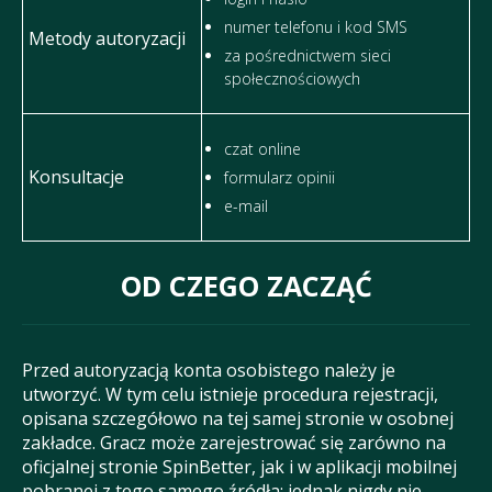
numer telefonu i kod SMS
Metody autoryzacji
za pośrednictwem sieci
społecznościowych
czat online
Konsultacje
formularz opinii
e-mail
OD CZEGO ZACZĄĆ
Przed autoryzacją konta osobistego należy je
utworzyć. W tym celu istnieje procedura rejestracji,
opisana szczegółowo na tej samej stronie w osobnej
zakładce. Gracz może zarejestrować się zarówno na
oficjalnej stronie SpinBetter, jak i w aplikacji mobilnej
pobranej z tego samego źródła; jednak nigdy nie