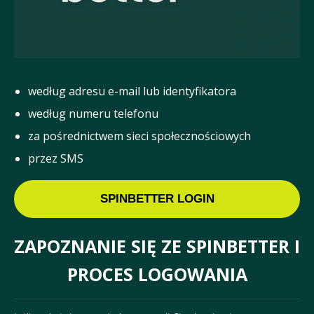
według adresu e-mail lub identyfikatora
według numeru telefonu
za pośrednictwem sieci społecznościowych
przez SMS
SPINBETTER LOGIN
ZAPOZNANIE SIĘ ZE SPINBETTER I
PROCES LOGOWANIA