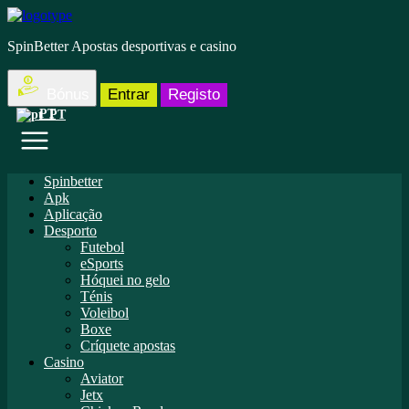
SpinBetter Apostas desportivas e casino
Bónus
Entrar
Registo
PT
Spinbetter
Apk
Aplicação
Desporto
Futebol
eSports
Hóquei no gelo
Ténis
Voleibol
Boxe
Críquete apostas
Casino
Aviator
Jetx