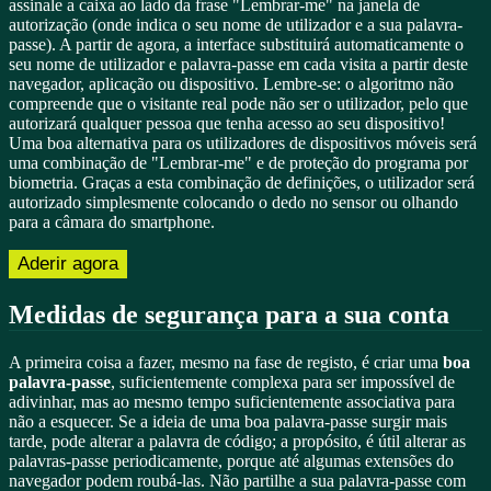
assinale a caixa ao lado da frase "Lembrar-me" na janela de
autorização (onde indica o seu nome de utilizador e a sua palavra-
passe). A partir de agora, a interface substituirá automaticamente o
seu nome de utilizador e palavra-passe em cada visita a partir deste
navegador, aplicação ou dispositivo. Lembre-se: o algoritmo não
compreende que o visitante real pode não ser o utilizador, pelo que
autorizará qualquer pessoa que tenha acesso ao seu dispositivo!
Uma boa alternativa para os utilizadores de dispositivos móveis será
uma combinação de "Lembrar-me" e de proteção do programa por
biometria. Graças a esta combinação de definições, o utilizador será
autorizado simplesmente colocando o dedo no sensor ou olhando
para a câmara do smartphone.
Aderir agora
Medidas de segurança para a sua conta
A primeira coisa a fazer, mesmo na fase de registo, é criar uma
boa
palavra-passe
, suficientemente complexa para ser impossível de
adivinhar, mas ao mesmo tempo suficientemente associativa para
não a esquecer. Se a ideia de uma boa palavra-passe surgir mais
tarde, pode alterar a palavra de código; a propósito, é útil alterar as
palavras-passe periodicamente, porque até algumas extensões do
navegador podem roubá-las. Não partilhe a sua palavra-passe com