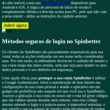
do sítio móvel) como nas
aplicações móveis
disponíveis para
Android e iOS. A lógica do processo de início de sessão é
completamente idêntica à descrita acima para PC, pelo que não vale
a pena repetir - utilize as instruções do capítulo anterior.
Aderir agora
Métodos seguros de login no Spinbetter
Os clientes do SpinBetter são pessoalmente responsáveis pela sua
conta: todas as acções realizadas em seu nome serão consideradas
suas. Por esta razão, os utilizadores devem ter o cuidado de manter a
sua conta longe das mãos erradas, nem que seja para manter os seus
dados pessoais e o seu dinheiro em segurança.
Uma opção eficaz para
proteger a sua conta SpinBetter
é utilizar
o Google Authenticator. Ative a autenticação de dois fatores nas
configurações da sua conta pessoal e instale o aplicativo em um
gadget (de preferência não naquele em que você usa o SpinBetter).
Associe a aplicação à sua conta no nosso site e esta irá gerar códigos
que são válidos apenas durante meio minuto; sem esse código,
mesmo sabendo o login e a palavra-passe, é impossível autorizar, o
que significa que os autores de fraudes terão literalmente de roubar