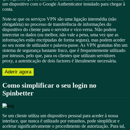
um dispositivo com o Google Authenticator instalado para chegar à
conta.
Note-se que os serviços VPN são uma ligação intermédia (não
obrigatória) no processo de transferência de informações do
dispositivo do cliente para o servidor e vice-versa. Não podem
intercetar os dados (ou melhor, não vale a pena, uma vez que as
informações estão encriptadas de forma segura), mas podem aceder
ao seu nome de utilizador e palavra-passe. As VPN gratuitas têm um
sistema de segurança bastante fraco, que é frequentemente utilizado
por intrusos, pelo que, para os clientes que utilizam servidores
proxy, a autenticação de dois factores é literalmente necessária.
Aderir agora
Como simplificar o seu login no
Spinbetter
Se um cliente utiliza um dispositivo pessoal para aceder à nossa
interface, que nunca é utilizado por estranhos, pode simplificar e
acelerar significativamente o procedimento de autorização. Para tal,