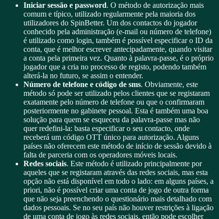
Iniciar sessão e password
. O método de autorização mais
comum e típico, utilizado regularmente pela maioria dos
utilizadores do SpinBetter. Um dos contactos do jogador
conhecido pela administração (e-mail ou número de telefone)
é utilizado como login, também é possível especificar o ID da
conta, que é melhor escrever antecipadamente, quando visitar
a conta pela primeira vez. Quanto à palavra-passe, é o próprio
jogador que a cria no processo de registo, podendo também
alterá-la no futuro, se assim o entender.
Número de telefone e código de sms
. Obviamente, este
método só pode ser utilizado pelos clientes que se registaram
exatamente pelo número de telefone ou que o confirmaram
posteriormente no gabinete pessoal. Esta é também uma boa
solução para quem se esqueceu da palavra-passe mas não
quer redefini-la: basta especificar o seu contacto, onde
receberá um código OTT único para autorização. Alguns
países não oferecem este método de início de sessão devido à
falta de parceria com os operadores móveis locais.
Redes sociais
. Este método é utilizado principalmente por
aqueles que se registaram através das redes sociais, mas esta
opção não está disponível em todo o lado: em alguns países, a
priori, não é possível criar uma conta de jogo de outra forma
que não seja preenchendo o questionário mais detalhado com
dados pessoais. Se no seu país não houver restrições à ligação
de uma conta de jogo às redes sociais, então pode escolher