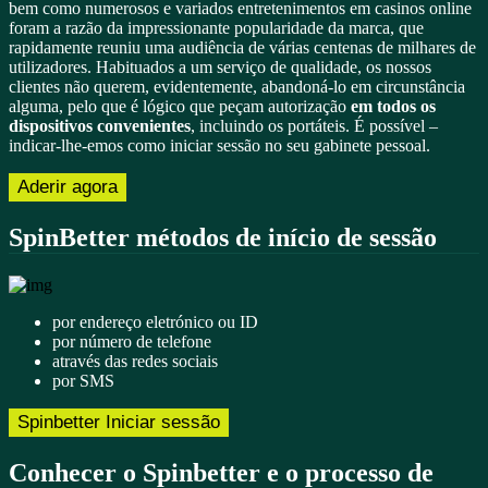
bem como numerosos e variados entretenimentos em casinos online
foram a razão da impressionante popularidade da marca, que
rapidamente reuniu uma audiência de várias centenas de milhares de
utilizadores. Habituados a um serviço de qualidade, os nossos
clientes não querem, evidentemente, abandoná-lo em circunstância
alguma, pelo que é lógico que peçam autorização
em todos os
dispositivos convenientes
, incluindo os portáteis. É possível –
indicar-lhe-emos como iniciar sessão no seu gabinete pessoal.
Aderir agora
SpinBetter métodos de início de sessão
por endereço eletrónico ou ID
por número de telefone
através das redes sociais
por SMS
Spinbetter Iniciar sessão
Conhecer o Spinbetter e o processo de