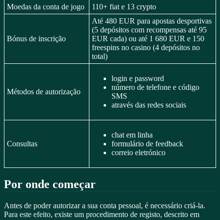
Moedas da conta de jogo
110+ fiat e 13 crypto
Até 480 EUR para apostas desportivas
(5 depósitos com recompensas até 95
Bónus de inscrição
EUR cada) ou até 1 680 EUR e 150
freespins no casino (4 depósitos no
total)
login e password
número de telefone e código
Métodos de autorização
SMS
através das redes sociais
chat em linha
Consultas
formulário de feedback
correio eletrónico
Por onde começar
Antes de poder autorizar a sua conta pessoal, é necessário criá-la.
Para este efeito, existe um procedimento de registo, descrito em