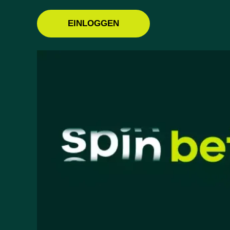
EINLOGGEN