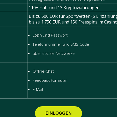
110+ Fiat- und 13 Kryptowährungen
Bis zu 500 EUR für Sportwetten (5 Einzahlun
bis zu 1.750 EUR und 150 Freespins im Casin
Login und Passwort
Telefonnummer und SMS-Code
über soziale Netzwerke
Online-Chat
Feedback-Formular
E-Mail
EINLOGGEN