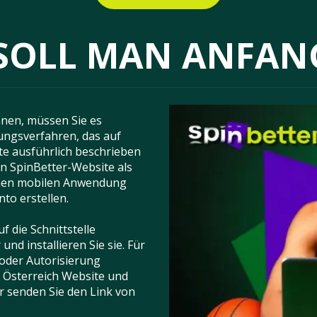
SOLL MAN ANFAN
nnen, müssen Sie es
rungsverfahren, das auf
te ausführlich beschrieben
len SpinBetter-Website als
enen mobilen Anwendung
nto erstellen.
 die Schnittstelle
nd installieren Sie sie. Für
 oder Autorisierung
er Österreich Website und
r senden Sie den Link von