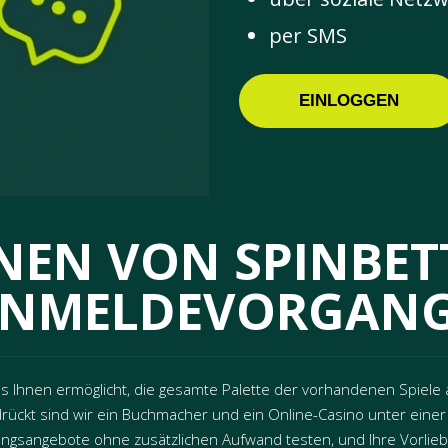
per SMS
EINLOGGEN
EN VON SPINBET
NMELDEVORGAN
es Ihnen ermöglicht, die gesamte Palette der vorhandenen Spiele 
rückt sind wir ein Buchmacher und ein Online-Casino unter einer
ngsangebote ohne zusätzlichen Aufwand testen, und Ihre Vorliebe