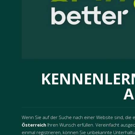
KENNENLERN
A
Wenn Sie auf der Suche nach einer Website sind, die 
Österreich
Ihren Wunsch erfüllen. Vereinfacht ausged
einmal registrieren, können Sie unbekannte Unterhaltu