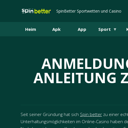
SpinBetter Sportwetten und Casino
Heim
Apk
App
Sport
ANMELDUNG 
ANLEITUNG Z
Seit seiner Gründung hat sich
Spin better
zu einer ech
Unterhaltungsmöglichkeiten im Online-Casino haben de