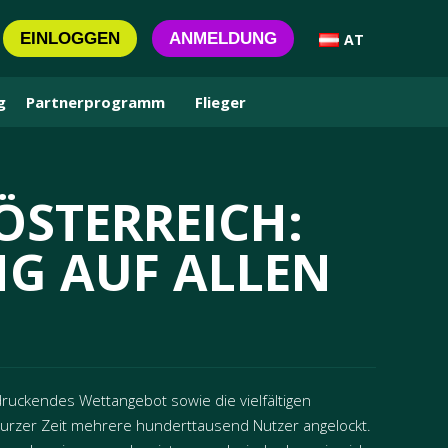
EINLOGGEN
ANMELDUNG
AT
g
Partnerprogramm
Flieger
ÖSTERREICH:
NG AUF ALLEN
ruckendes Wettangebot sowie die vielfältigen
kurzer Zeit mehrere hunderttausend Nutzer angelockt.