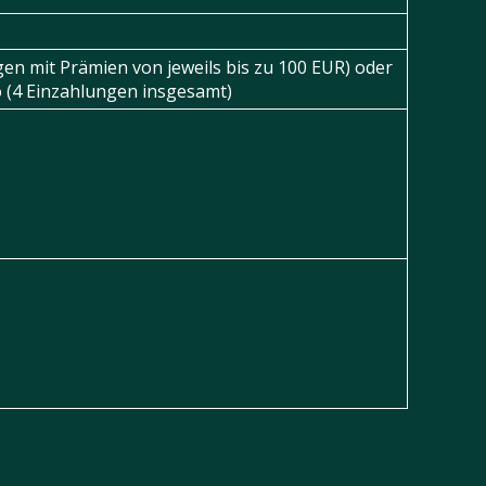
gen mit Prämien von jeweils bis zu 100 EUR) oder
o (4 Einzahlungen insgesamt)