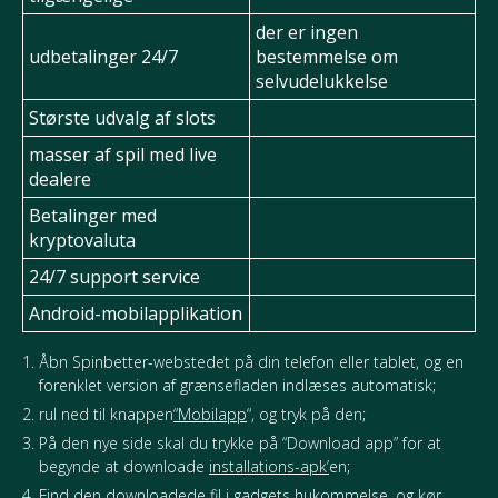
der er ingen
udbetalinger 24/7
bestemmelse om
selvudelukkelse
Største udvalg af slots
masser af spil med live
dealere
Betalinger med
kryptovaluta
24/7 support service
Android-mobilapplikation
Åbn Spinbetter-webstedet på din telefon eller tablet, og en
forenklet version af grænsefladen indlæses automatisk;
rul ned til knappen
“Mobilapp
“, og tryk på den;
På den nye side skal du trykke på “Download app” for at
begynde at downloade
installations-apk’
en;
Find den downloadede fil i gadgets hukommelse, og kør