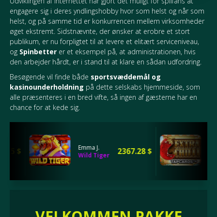
Udviklingen af internettet har gjort det muligt for spilfans at
engagere sig i deres yndlingshobby hvor som helst og når som
helst, og på samme tid er konkurrencen mellem virksomheder
øget ekstremt. Sidstnævnte, der ønsker at erobre et stort
publikum, er nu forpligtet til at levere et elitært serviceniveau,
og
Spinbetter
er et eksempel på, at administrationen, hvis
den arbejder hårdt, er i stand til at klare en sådan udfordring.
Besøgende vil finde både
sportsvæddemål og
kasinounderholdning
på dette selskabs hjemmeside, som
alle præsenteres i en bred vifte, så ingen af gæsterne har en
chance for at kede sig.
Emma J.
Sophia K.
2367.28 $
Wild Tiger
Extra Chilli
VELKOMMEN
PAKKE