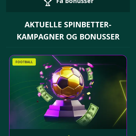
Få bonusser
AKTUELLE SPINBETTER-
KAMPAGNER OG BONUSSER
FOOTBALL