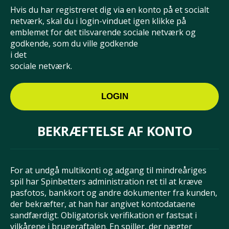
Hvis du har registreret dig via en konto på et socialt
netværk, skal du i login-vinduet igen klikke på
emblemet for det tilsvarende sociale netværk og
godkende, som du ville godkende
i det
sociale netværk.
LOGIN
BEKRÆFTELSE AF KONTO
For at undgå multikonti og adgang til mindreåriges
spil har Spinbetters administration ret til at kræve
pasfotos, bankkort og andre dokumenter fra kunden,
der bekræfter, at han har angivet kontodataene
sandfærdigt. Obligatorisk verifikation er fastsat i
vilkårene i brugeraftalen. En spiller, der nægter