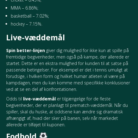
MMA – 6.86%;
basketball – 7.02%;
hockey – 7.15%.
Live-væddemål
Spin better-linjen
giver dig mulighed for ikke kun at spille på
fremtidige begivenheder, men også på kampe, der allerede er
startet. Dette er en ekstra mulighed for kunden til at satse på
passende betingelser. For eksempel er det i tennis umuligt at
forudsige, i hvilken form og hvilket humør atleten vil være på
kampdagen, men du kan komme med specifikke konklusioner
ved at se en del af konfrontationen.
Odds til
live-væddemål
er tilgængelige for de fleste
begivenheder, der er planlagt til prematch-væddemål. Når du
spiller, skal du huske, at oddsene kan ændre sig dramatisk
afhængigt af, hvad der sker på banen, selv når markedet
allerede er tilføjet til kuponen.
Fodbold