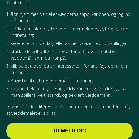
Spinbetter:
åbn hjemmesiden eller væddemålsapplikationen, og log ind
på din konto;
tjekke din saldo og, hvis der ikke er nok penge, foretage en
indbetaling;
søge efter en planlagt eller aktuel begivenhed i opstillingen;
studer de udbudte markeder for at finde et rentabelt
væddemål, som du tror på;
klik på et tilbud, du er interesseret i, for at tilføje det til din
kupon;
Angiv beløbet for væddemålet i kuponen;
dobbelttjek betingelserne (odds kan hurtigt ændre sig, når
man spiller i live-tilstand), og bekræft væddemålet.
Gevinsterne krediteres spilkontoen inden for få minutter efter,
at væddemålet er spillet.
TILMELD DIG