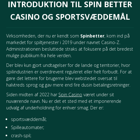
INTRODUKTION TIL SPIN BETTER
CASINO OG SPORTSVÆDDEMÅL
Virksomheden, der nu er kendt som
Spinbetter
, kom ind på
markedet for spiltjenester i 2019 under navnet Casino-Z.
Administrationen besluttede straks at fokusere på det bredest
mulige publikum fra hele verden.
Der blev kun gjort undtagelser for de lande og territorier, hvor
spilindustrien er overdrevent reguleret eller helt forbudt. For at
gøre det lettere for brugerne blev webstedet oversat til
halvtreds sprog og gav mere end fire dusin betalingsretninger.
Siden midten af 2022 har
Spin Casino
været under sit
nuværende navn. Nu er det et sted med et imponerende
udvalg af underholdning for enhver smag. Der er:
sportsvæddemål;
Spilleautomater;
crash-spil;