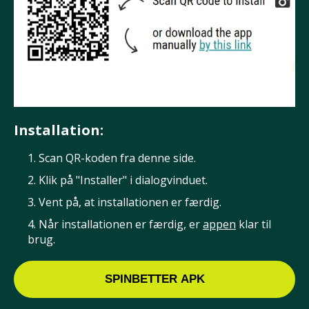
Installation:
1. Scan QR-koden fra denne side.
2. Klik på "Installer" i dialogvinduet.
3. Vent på, at installationen er færdig.
4. Når installationen er færdig, er
appen
klar til
brug.
SPINBETTER APK