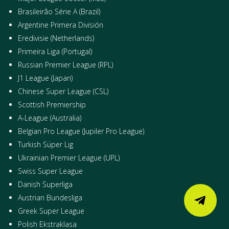
Brasileirão Série A (Brazil)
Argentine Primera División
Eredivisie (Netherlands)
Primeira Liga (Portugal)
Russian Premier League (RPL)
J1 League (Japan)
Chinese Super League (CSL)
Scottish Premiership
A-League (Australia)
Belgian Pro League (Jupiler Pro League)
Turkish Süper Lig
Ukrainian Premier League (UPL)
Swiss Super League
Danish Superliga
Austrian Bundesliga
Greek Super League
Polish Ekstraklasa