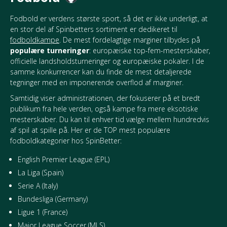
Fodbold er verdens største sport, så det er ikke underligt, at
en stor del af Spinbetters sortiment er dedikeret til
fodboldkampe
. De mest fordelagtige marginer tilbydes på
populære turneringer
: europæiske top-fem-mesterskaber,
officielle landsholdsturneringer og europæiske pokaler. I de
samme konkurrencer kan du finde de mest detaljerede
tegninger med en imponerende overflod af marginer.
Samtidig viser administrationen, der fokuserer på et bredt
publikum fra hele verden, også kampe fra mere eksotiske
mesterskaber. Du kan til enhver tid vælge mellem hundredvis
af spil at spille på. Her er de TOP mest populære
fodboldkategorier hos SpinBetter:
English Premier League (EPL)
La Liga (Spain)
Serie A (Italy)
Bundesliga (Germany)
Ligue 1 (France)
Major League Soccer (MLS)