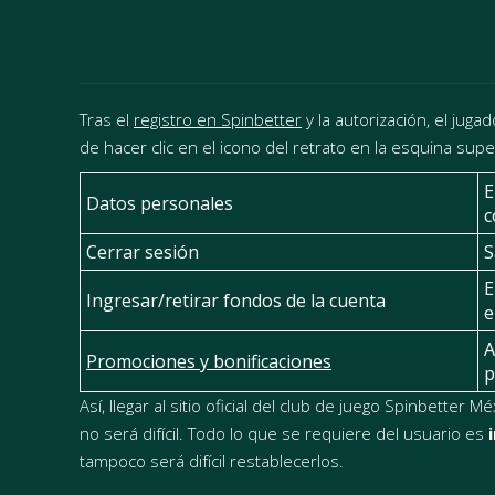
Tras el
registro en Spinbetter
y la autorización, el juga
de hacer clic en el icono del retrato en la esquina supe
E
Datos personales
c
Cerrar sesión
S
E
Ingresar/retirar fondos de la cuenta
e
A
Promociones y bonificaciones
p
Así, llegar al sitio oficial del club de juego Spinbetter Mé
no será difícil. Todo lo que se requiere del usuario es
tampoco será difícil restablecerlos.