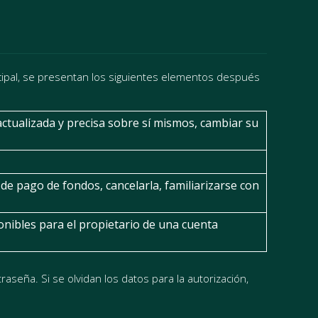
cipal, se presentan los siguientes elementos después
actualizada y precisa sobre sí mismos, cambiar su
 de pago de fondos, cancelarla, familiarizarse con
onibles para el propietario de una cuenta
raseña. Si se olvidan los datos para la autorización,