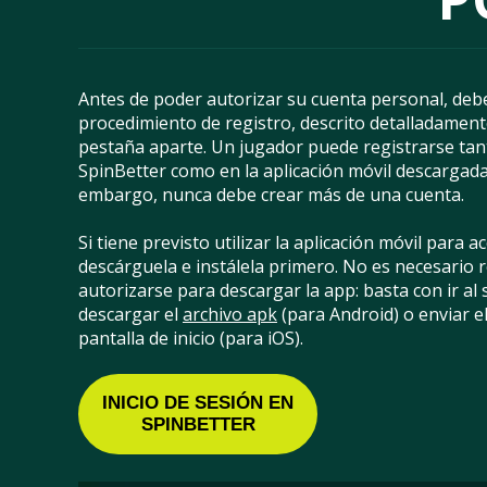
Antes de poder autorizar su cuenta personal, debe 
procedimiento de registro, descrito detalladament
pestaña aparte. Un jugador puede registrarse tanto
SpinBetter como en la aplicación móvil descargada
embargo, nunca debe crear más de una cuenta.
Si tiene previsto utilizar la aplicación móvil para ac
descárguela e instálela primero. No es necesario 
autorizarse para descargar la app: basta con ir al 
descargar el
archivo apk
(para Android) o enviar el
pantalla de inicio (para iOS).
INICIO DE SESIÓN EN
SPINBETTER