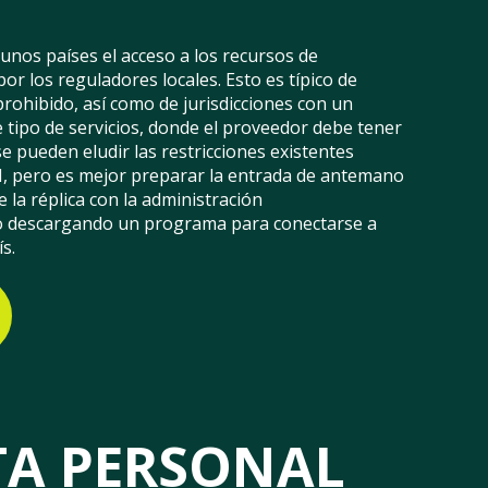
nos países el acceso a los recursos de
r los reguladores locales. Esto es típico de
prohibido, así como de jurisdicciones con un
tipo de servicios, donde el proveedor debe tener
se pueden eludir las restricciones existentes
N, pero es mejor preparar la entrada de antemano
 la réplica con la administración
 o descargando un programa para conectarse a
s.
TA PERSONAL