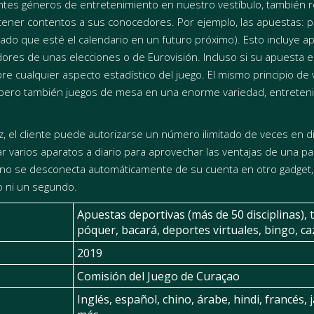
tes géneros de entretenimiento en nuestro vestíbulo, también 
tener contentos a sus conocedores. Por ejemplo, las apuestas:
retado que esté el calendario en un futuro próximo). Esto incluye 
adores de unas elecciones o de Eurovisión. Incluso si su apuesta e
cualquier aspecto estadístico del juego. El mismo principio de 
 pero también juegos de mesa en una enorme variedad, entretenim
z, el cliente puede autorizarse un número ilimitado de veces en d
r varios aparatos a diario para aprovechar las ventajas de una 
ivo, no se desconecta automáticamente de su cuenta en otro gadget
o ni un segundo.
Apuestas deportivas (más de 50 disciplinas), t
póquer, bacará, deportes virtuales, bingo, ca
2019
Comisión del Juego de Curaçao
Inglés, español, chino, árabe, hindi, francés