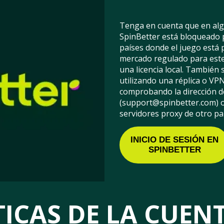
Tenga en cuenta que en algu
SpinBetter está bloqueado po
países donde el juego está 
mercado regulado para este 
una licencia local. También 
utilizando una réplica o VP
comprobando la dirección de
(
support@spinbetter.com
)
servidores proxy de otro paí
INICIO DE SESIÓN EN
SPINBETTER
TICAS DE LA CUEN