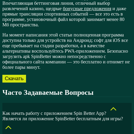
Впечатляющая беттинговая линия, отличный выбор
развлечений казино, щедрые
бонусные предложения
и даже
прямые трансляции спортивных событий — все это есть в
программе, установочный файл которой занимает менее 80
Мб пространства.
На момент написания этой статьи полноценная программа
доступна только для устройств на Андроид; софт для iOS все
еще пребывает на стадии разработки, а в качестве
альтернативы воспользуйтесь PWA-приложением. Безопасно
загрузить apk SpinBetter можно непосредственно с
официального сайта компании — это бесплатно и отнимет не
более пары минут.
Скачать
Часто Задаваемые Вопросы
Как начать работу с приложением Spin Better App?
Является ли приложение SpinBetter бесплатным для игры?