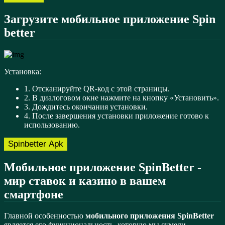
Загрузите мобильное приложение Spin
better
Установка:
1. Отсканируйте QR-код с этой страницы.
2. В диалоговом окне нажмите на кнопку «Установить».
3. Дождитесь окончания установки.
4. После завершения установки приложение готово к
использованию.
Spinbetter Apk
Мобильное приложение SpinBetter -
мир ставок и казино в вашем
смартфоне
Главной особенностью
мобильного приложения SpinBetter
является его функциональность, которую мы сумели