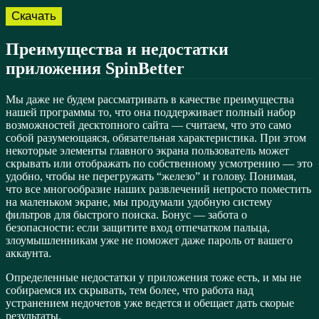
Скачать
Преимущества и недостатки
приложения SpinBetter
Мы даже не будем рассматривать в качестве преимущества
нашей программы то, что она поддерживает полный набор
возможностей десктопного сайта — считаем, что это само
собой разумеющаяся, обязательная характеристика. При этом
некоторые элементы главного экрана пользователь может
скрывать или отображать по собственному усмотрению — это
удобно, чтобы не перегружать “железо” и голову. Понимая,
что все многообразие наших развлечений непросто поместить
на маленьком экране, мы продумали удобную систему
фильтров для быстрого поиска. Бонус — забота о
безопасности: если защитите вход отпечатком пальца,
злоумышленникам уже не поможет даже пароль от вашего
аккаунта.
Определенные недостатки у приложения тоже есть, и мы не
собираемся их скрывать, тем более, что работа над
устранением недочетов уже ведется и обещает дать скорые
результаты.