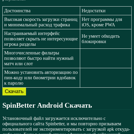
Достоинства
Недостатки
Высокая скорость загрузки страниц
Нет программы для
и минимальный расход трафика
iOS, кроме PWA
Настраиваемый интерфейс
Не умеет обходить
позволяет скрыть не интересующие
блокировки
игрока разделы
Многочисленные фильтры
позволяют быстро найти нужный
матч или слот
Можно установить авторизацию по
пин-коду или биометрии вдобавок
к паролю
Скачать
SpinBetter Android Скачать
Установочный файл загружается исключительно с
официального сайта Spinbetter, и мы повторно призываем
пользователей не экспериментировать с загрузкой apk откуда-