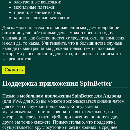
электронные кошельки;
мобильные платежи;
предоплаченные карты;
криптовалютные зачисления.
Для каждого платежного направления мы даем подробное
описание условий: сколько денег можно внести за одну
транзакцию, как быстро поступят средства, есть ли комиссия,
и если да, то какая. Учитывайте, что в большинстве случаев
выводить выигрыши вы должны только теми способами,
которыми ранее вносили депозиты, и с использованием тех
же реквизитов.
Скачать
Поддержка приложения SpinBetter
Прямо в
мобильном приложении SpinBetter для Андроид
(или PWA для iOS) вы можете воспользоваться онлайн-чатом
для связи со службой поддержки. Консультанты
мультиязычны — они не говорят на всех тех языках, на
которые переведен интерфейс приложения, но понять друг
друга вы точно сможете. Примечательно, что поддержка
осуществляется круглосуточно и без выходных, а среднее