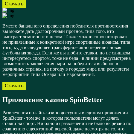
Скачать
Вместо банального определения победителя противостояния
вы можете дать долгосрочный прогноз, типа того, кто
выиграет чемпионат в целом. Также можно спрогнозировать
не привязанные к конкретной игре спортивные нюансы, типа
того, куда в следующее трансферное окно перейдет новая
футбольная звезда. Если же вы любите ставки, но не слишком
интересуетесь спортом, тоже не беда - в линии предусмотрена
возможность заключения пари на победителя выборов в
различных странах, на погоду в городах мира или результаты
мероприятий типа Оскара или Евровидения.
Скачать
Приложение казино SpinBetter
Развлечения онлайн-казино доступны в едином приложении
SpinBetter - том же, в котором пользователи могут делать
ставки на спорт. Ни одно из развлечений не было вырезано по
сравнению с десктопной версией, даже несмотря на то, что