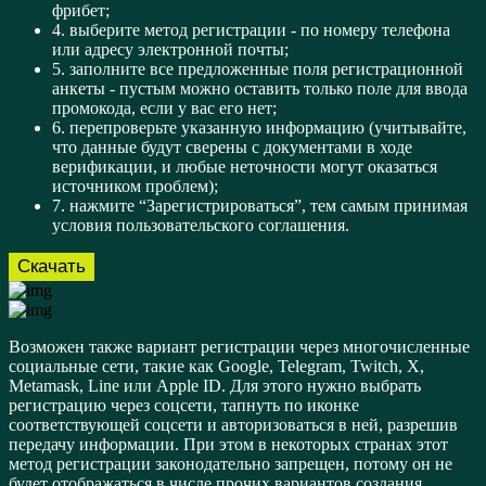
фрибет;
4. выберите метод регистрации - по номеру телефона
или адресу электронной почты;
5. заполните все предложенные поля регистрационной
анкеты - пустым можно оставить только поле для ввода
промокода, если у вас его нет;
6. перепроверьте указанную информацию (учитывайте,
что данные будут сверены с документами в ходе
верификации, и любые неточности могут оказаться
источником проблем);
7. нажмите “Зарегистрироваться”, тем самым принимая
условия пользовательского соглашения.
Скачать
Возможен также вариант регистрации через многочисленные
социальные сети, такие как Google, Telegram, Twitch, X,
Metamask, Line или Apple ID. Для этого нужно выбрать
регистрацию через соцсети, тапнуть по иконке
соответствующей соцсети и авторизоваться в ней, разрешив
передачу информации. При этом в некоторых странах этот
метод регистрации законодательно запрещен, потому он не
будет отображаться в числе прочих вариантов создания