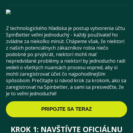
Z technologického hľadiska je postup vytvorenia účtu
SpinBetter veľmi jednoduchý - každý používateľ ho
zvládne za niekoľko minút. Chápeme však, že niektorí
z našich potenciálnych zákazníkov robia niečo
podobné po prvýkrát, niektorí mohli mať
nepredvídané problémy a niektorí by jednoducho radi
vedeli o všetkých nuansách procesu vopred, aby si
mohli zaregistrovať účet čo najpohodlnejším
spôsobom. Prečítajte si návod krok za krokom, ako sa
zaregistrovať na Spinbetter, a sami sa presvedčte, že
je to veľmi jednoduché!
PRIPOJTE SA TERAZ
KROK 1: NAVŠTÍVTE OFICIÁLNU