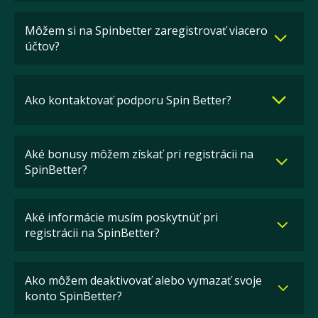
Môžem si na Spinbetter zaregistrovať viacero
účtov?
Ako kontaktovať podporu Spin Better?
Aké bonusy môžem získať pri registrácii na
SpinBetter?
Aké informácie musím poskytnúť pri
registrácii na SpinBetter?
Ako môžem deaktivovať alebo vymazať svoje
konto SpinBetter?