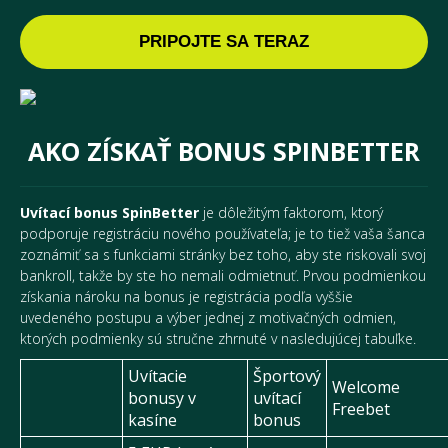
PRIPOJTE SA TERAZ
AKO ZÍSKAŤ BONUS SPINBETTER
Uvítací bonus SpinBetter
je dôležitým faktorom, ktorý
podporuje registráciu nového používateľa; je to tiež vaša šanca
zoznámiť sa s funkciami stránky bez toho, aby ste riskovali svoj
bankroll, takže by ste ho nemali odmietnuť. Prvou podmienkou
získania nároku na bonus je registrácia podľa vyššie
uvedeného postupu a výber jednej z motivačných odmien,
ktorých podmienky sú stručne zhrnuté v nasledujúcej tabuľke.
Uvítacie
Športový
Welcome
bonusy v
uvítací
Freebet
kasíne
bonus