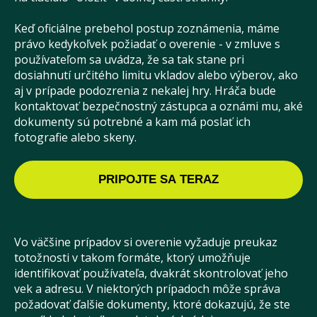
Keď oficiálne prebehol postup zoznámenia, máme
právo kedykoľvek požiadať o overenie - v zmluve s
používateľom sa uvádza, že sa tak stane pri
dosiahnutí určitého limitu vkladov alebo výberov, ako
aj v prípade podozrenia z nekalej hry. Hráča bude
kontaktovať bezpečnostný zástupca a oznámi mu, aké
dokumenty sú potrebné a kam má poslať ich
fotografie alebo skeny.
PRIPOJTE SA TERAZ
Vo väčšine prípadov si overenie vyžaduje preukaz
totožnosti v takom formáte, ktorý umožňuje
identifikovať používateľa, dvakrát skontrolovať jeho
vek a adresu. V niektorých prípadoch môže správa
požadovať ďalšie dokumenty, ktoré dokazujú, že ste