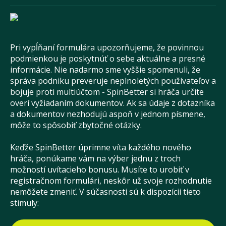
Pri vypĺňaní formulára upozorňujeme, že povinnou
podmienkou je poskytnúť o sebe aktuálne a presné
informácie. Nie nadarmo sme vyššie spomenuli, že
správa podniku preveruje neplnoletých používateľov a
bojuje proti multiúčtom - SpinBetter si hráča určite
overí vyžiadaním dokumentov. Ak sa údaje z dotazníka
a dokumentov nezhodujú aspoň v jednom písmene,
môže to spôsobiť zbytočné otázky.
Keďže SpinBetter úprimne víta každého nového
hráča, ponúkame vám na výber jednu z troch
možností uvítacieho bonusu. Musíte to urobiť v
registračnom formulári, neskôr už svoje rozhodnutie
nemôžete zmeniť. V súčasnosti sú k dispozícii tieto
stimuly: