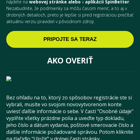
nájdete na
webovej stránke alebo
v
aplikácii SpinBetter
.
Nezabudnite, že podmienky sa môžu časom meniť, a to aj v
drobných detailoch, preto je lepšie si pred registráciou prečítať
aktuálnu verziu pravidiel v pôvodnom zdroji.
PRIPOJTE SA TERAZ
AKO OVERIŤ
Bez ohľadu na to, ktorý zo spôsobov registrácie ste si
vybrali, musíte vo svojom novovytvorenom konte
uviesť ďalšie informácie o sebe. V časti "Osobné údaje"
vyplňte všetky prázdne polia a uveďte typ dokladu,
jeho číslo a dátum vydania, poštové smerovacie číslo a
ďalšie informácie požadované správou. Potom kliknite
na tlačidlo "Uložiť" v dolnej časti stránky.