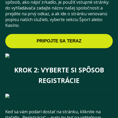
spôsob, ako nájsť zrkadlo, je použiť vstupné stránky:
do vyhľadávača zadajte názov našej spoločnosti a
prejdite na prvý odkaz, a ak ide o stránku venovanú
popisu našich služieb, vyberte sekciu Šport alebo
Kasíno.
PRIPOJTE SA TERAZ
KROK 2: VYBERTE SI SPÔSOB
REGISTRÁCIE
Keď sa vám podarí dostať na stránku, kliknite na
tlačidlo „Registrácia“ – malo by byť na viditeľnom