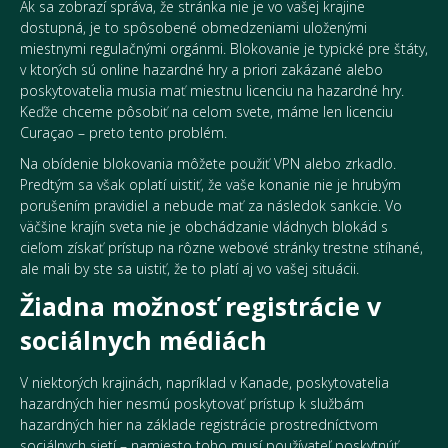
Ak sa zobrazí správa, že stránka nie je vo vašej krajine
dostupná, je to spôsobené obmedzeniami uloženými
miestnymi regulačnými orgánmi. Blokovanie je typické pre štáty,
v ktorých sú online hazardné hry a priori zakázané alebo
poskytovatelia musia mať miestnu licenciu na hazardné hry.
Keďže chceme pôsobiť na celom svete, máme len licenciu
Curaçao – preto tento problém.
Na obídenie blokovania môžete použiť VPN alebo zrkadlo.
Predtým sa však oplatí uistiť, že vaše konanie nie je hrubým
porušením pravidiel a nebude mať za následok sankcie. Vo
väčšine krajín sveta nie je obchádzanie vládnych blokád s
cieľom získať prístup na rôzne webové stránky trestne stíhané,
ale mali by ste sa uistiť, že to platí aj vo vašej situácii.
Žiadna možnosť registrácie v
sociálnych médiách
V niektorých krajinách, napríklad v Kanade, poskytovatelia
hazardných hier nesmú poskytovať prístup k službám
hazardných hier na základe registrácie prostredníctvom
sociálnych sietí – namiesto toho musí používateľ poskytnúť