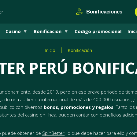
Bonificaciones
er
Casino
Bonificación
Código promocional
Inic
Inicio
Bonificación
TER PERÚ BONIFI
funcionamiento, desde 2019, pero en ese breve periodo de tiemp
do una audiencia internacional de más de 400 000 usuarios grac
público con diversos
bonos, promociones y regalos
. Tanto los
sitantes del
casino en línea
, pueden contar con beneficios adicion
que puede obtener de
SpinBetter
, lo que debe hacer para ello y có