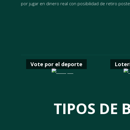
por jugar en dinero real con posibilidad de retiro poste
Vote por el deporte
Loter
TIPOS DE 