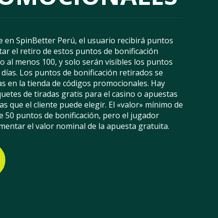
e en SpinBetter Perú, el usuario recibirá puntos
itar el retiro de estos puntos de bonificación
al menos 100, y solo serán visibles los puntos
días. Los puntos de bonificación retirados se
s en la tienda de códigos promocionales. Hay
etes de tiradas gratis para el casino o apuestas
as que el cliente puede elegir. El «valor» mínimo de
 50 puntos de bonificación, pero el jugador
ntar el valor nominal de la apuesta gratuita.