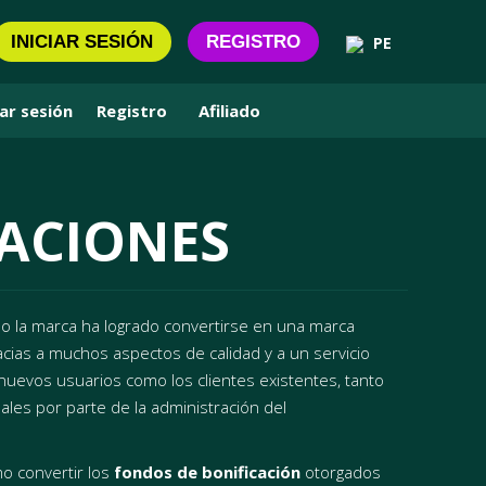
INICIAR SESIÓN
REGISTRO
PE
iar sesión
Registro
Afiliado
CACIONES
o la marca ha logrado convertirse en una marca
ias a muchos aspectos de calidad y a un servicio
 nuevos usuarios como los clientes existentes, tanto
ales por parte de la administración del
mo convertir los
fondos de bonificación
otorgados