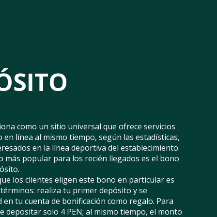
ÓSITO
ona como un sitio universal que ofrece servicios
 en línea al mismo tiempo, según las estadísticas,
eresados en la línea deportiva del establecimiento.
vo más popular para los recién llegados es el bono
ósito.
ue los clientes eligen este bono en particular es
s términos: realiza tu primer depósito y se
d en tu cuenta de bonificación como regalo. Para
ente depositar solo 4 PEN; al mismo tiempo, el monto