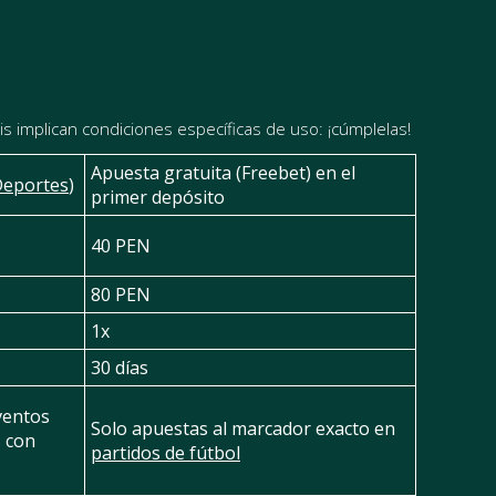
s implican condiciones específicas de uso: ¡cúmplelas!
Apuesta gratuita (Freebet) en el
eportes
)
primer depósito
40 PEN
80 PEN
1х
30 días
ventos
Solo apuestas al marcador exacto en
 con
partidos de fútbol