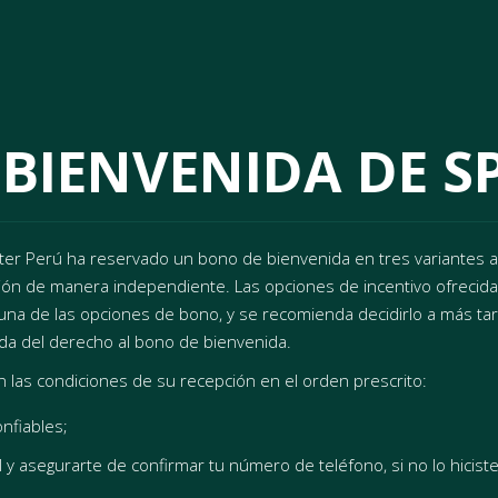
BIENVENIDA DE S
ter Perú ha reservado un bono de bienvenida en tres variantes a 
cisión de manera independiente. Las opciones de incentivo ofrecid
una de las opciones de bono, y se recomienda decidirlo a más tar
dida del derecho al bono de bienvenida.
 las condiciones de su recepción en el orden prescrito:
nfiables;
 asegurarte de confirmar tu número de teléfono, si no lo hiciste 