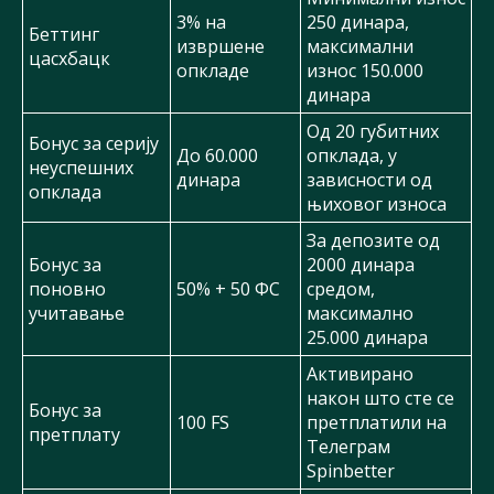
3% на
250 динара,
Беттинг
извршене
максимални
цасхбацк
опкладе
износ 150.000
динара
Од 20 губитних
Бонус за серију
До 60.000
опклада, у
неуспешних
динара
зависности од
опклада
њиховог износа
За депозите од
Бонус за
2000 динара
поновно
50% + 50 ФС
средом,
учитавање
максимално
25.000 динара
Активирано
након што сте се
Бонус за
100 FS
претплатили на
претплату
Телеграм
Spinbetter