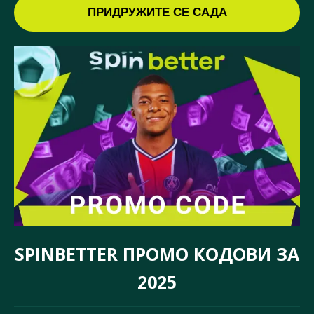
ПРИДРУЖИТЕ СЕ САДА
SPINBETTER ПРОМО КОДОВИ ЗА
2025