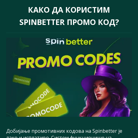
КАКО ДА КОРИСТИМ
SPINBETTER ПРОМО КОД?
Добијање промотивних кодова на Spinbetter је
лако и исплативо. Систем функционише на