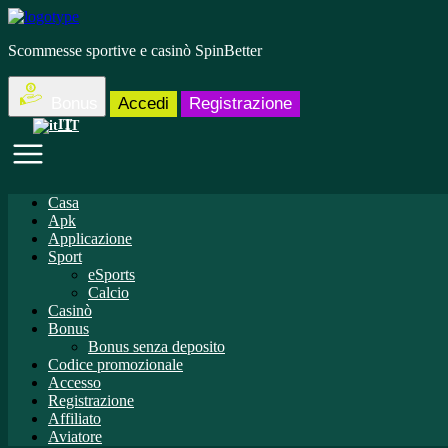
Scommesse sportive e casinò SpinBetter
Bonus
Accedi
Registrazione
IT
Casa
Apk
Applicazione
Sport
eSports
Calcio
Casinò
Bonus
Bonus senza deposito
Codice promozionale
Accesso
Registrazione
Affiliato
Aviatore