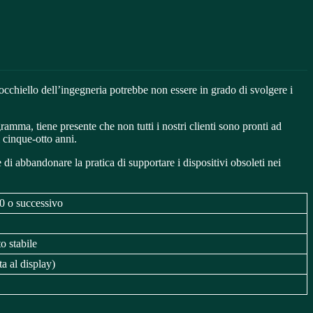
occhiello dell’ingegneria potrebbe non essere in grado di svolgere i
mma, tiene presente che non tutti i nostri clienti sono pronti ad
i cinque-otto anni.
i abbandonare la pratica di supportare i dispositivi obsoleti nei
0 o successivo
 stabile
ta al display)