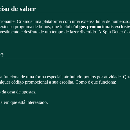
isa de saber
ocionante. Criámos uma plataforma com uma extensa linha de numeroso
 extenso programa de bónus, que inclui
códigos promocionais exclusi
vestimento e desfrute de um tempo de lazer divertido. A Spin Better é 
r?
ma funciona de uma forma especial, atribuindo pontos por atividade. Qu
alquer código promocional à sua escolha. Como é que funciona:
 da casa de apostas.
a em que está interessado.