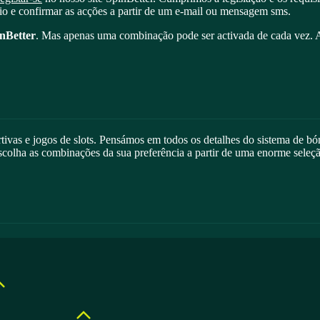
rio e confirmar as acções a partir de um e-mail ou mensagem sms.
nBetter
. Mas apenas uma combinação pode ser activada de cada vez. A
rtivas e jogos de slots. Pensámos em todos os detalhes do sistema de b
colha as combinações da sua preferência a partir de uma enorme seleçã