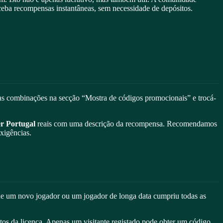
eceba recompensas instantâneas, sem necessidade de depósitos.
das combinações na secção “Mostra de códigos promocionais” e trocá-
er Portugal
reais com uma descrição da recompensa. Recomendamos
exigências.
que um novo jogador ou um jogador de longa data cumpriu todas as
itos da licença. Apenas um visitante registado pode obter um código