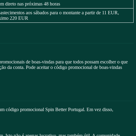
em direto nas próximas 48 horas
astecimentos aos sábados para o montante a partir de 11 EUR,
áximo 220 EUR
 promocionais de boas-vindas para que todos possam escolher o que
vação da conta. Pode aceitar o código promocional de boas-vindas
 um código promocional Spin Better Portugal. Em vez disso,
m. Isto não é apenas lucrativo, mas também útil. A comunidade