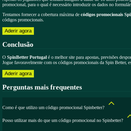
promocional, para o qual é necessário introduzir os dados no formulá
Tentamos fornecer a cobertura máxima de
códigos promocionais Spi
códigos promocionais.
Aderir agora
Conclusão
O
SpinBetter Portugal
é o melhor site para apostas, previsões despo
Jogue favoravelmente com os códigos promocionais da Spin Better, es
Aderir agora
Perguntas mais frequentes
Como é que utilizo um código promocional Spinbetter?
Posso utilizar mais do que um código promocional no Spinbetter?