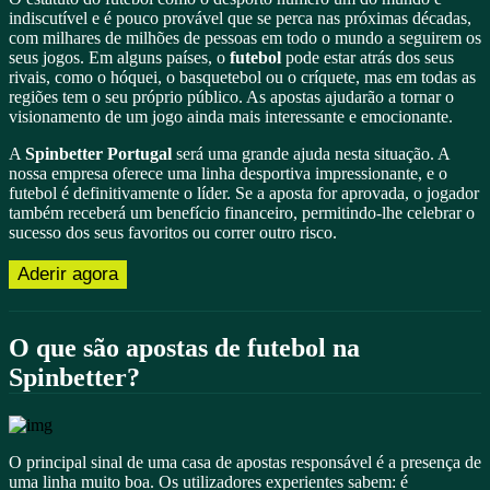
indiscutível e é pouco provável que se perca nas próximas décadas,
com milhares de milhões de pessoas em todo o mundo a seguirem os
seus jogos. Em alguns países, o
futebol
pode estar atrás dos seus
rivais, como o hóquei, o basquetebol ou o críquete, mas em todas as
regiões tem o seu próprio público. As apostas ajudarão a tornar o
visionamento de um jogo ainda mais interessante e emocionante.
A
Spinbetter Portugal
será uma grande ajuda nesta situação. A
nossa empresa oferece uma linha desportiva impressionante, e o
futebol é definitivamente o líder. Se a aposta for aprovada, o jogador
também receberá um benefício financeiro, permitindo-lhe celebrar o
sucesso dos seus favoritos ou correr outro risco.
Aderir agora
O que são apostas de futebol na
Spinbetter?
O principal sinal de uma casa de apostas responsável é a presença de
uma linha muito boa. Os utilizadores experientes sabem: é