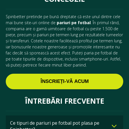
Spinbetter pretinde pe bună dreptate că este unul dintre cele
mai bune site-uri online de
pariuri pe fotbal
. În primul rând,
compania are o gamă uimitoare de fotbal cu peste 1.500 de
piețe, precum și pariuri pe termen lung pe rezultatele turneelor
și transferuri. Cotele noastre facilitează profitul pe termen lung,
iar bonusurile noastre generoase și promoțiile interesante nu
fac decât să sporească acest efect. Puteți paria pe fotbal de
pe toate tipurile de dispozitive, inclusiv smartphone-uri. Astfel,
vă puteți petrece fiecare minut liber pariind.
ÎNSCRIEȚI-VĂ ACUM
ÎNTREBĂRI FRECVENTE
Ce tipuri de pariuri pe fotbal pot plasa pe