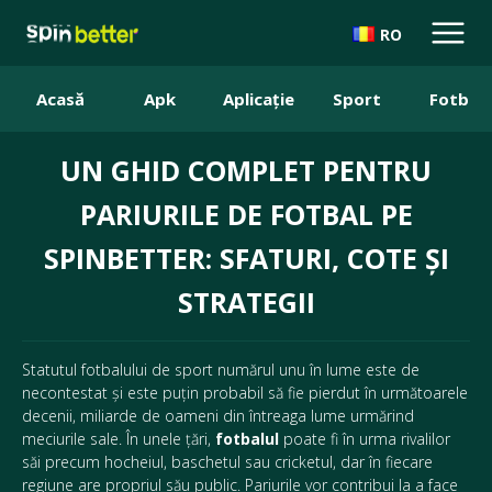
RO
Acasă
Apk
Aplicație
Sport
Fotbal
UN GHID COMPLET PENTRU
PARIURILE DE FOTBAL PE
SPINBETTER: SFATURI, COTE ȘI
STRATEGII
Statutul fotbalului de sport numărul unu în lume este de
necontestat și este puțin probabil să fie pierdut în următoarele
decenii, miliarde de oameni din întreaga lume urmărind
meciurile sale. În unele țări,
fotbalul
poate fi în urma rivalilor
săi precum hocheiul, baschetul sau cricketul, dar în fiecare
regiune are propriul său public. Pariurile vor contribui la a face