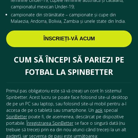
feminine Under-19, cupele feminine austriacă și catalană,
campionatul mexican Under-19;
campionate din străinătate – campionate și cupe din
Malaezia, Andorra, Bolivia, Zambia și unele state din India.
ÎNSCRIEȚI-VĂ ACUM
CUM SĂ ÎNCEPI SĂ PARIEZI PE
FOTBAL LA SPINBETTER
Primul pas obligatoriu este să vă creați un cont în sistemul
Spinbetter. Acest lucru se poate face folosind site-ul desktop
de pe un PC sau laptop, sau folosind site-ul mobil pentru a-l
accesa de pe o tabletă sau smartphone. Un
apk
special
SpinBetter
poate fi, de asemenea, descărcat pe dispozitive
portabile.
Înregistrarea SpinBetter
se face o singură dată (nu
trebuie să treceți prin ea din nou atunci când treceți la un alt
gadget), iar secvența de pași este următoarea: