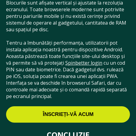
Blocurile sunt afișate vertical și ajustate la rezoluția
ecranului. Toate browserele moderne sunt potrivite
pentru pariurile mobile și nu există cerințe privind
sistemul de operare al gadgetului, cantitatea de RAM
sau spațiul pe disc.
Tentru a îmbunătăți performanța, utilizatorii pot
instala aplicația noastră pentru dispozitive Android.
Aceasta păstrează toate funcțiile site-ului desktop și
vă permite să vă protejați
Spinbetter login
cu un cod
PIN sau date biometrice. Dacă gadgetul dvs. rulează
pe iOS, soluția poate fi crearea unei aplicații PWA.
Interfața se va deschide în browserul Safari, dar cu
controale mai adecvate și o comandă rapidă separată
pe ecranul principal.
ÎNSCRIEȚI-VĂ ACUM
CONCLUZIE