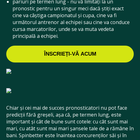
pariuri pe termen lung - nu vă limitați la un
pronostic pentru un singur meci dacă știți exact
cine va câștiga campionatul și cupa, cine va fi
următorul antrenor al echipei sau cine va conduce
cursa marcatorilor, unde se va muta vedeta
principală a echipei.
ÎNSCRIEȚI-VĂ ACUM
Chiar și cei mai de succes pronosticatori nu pot face
predicții fără greșeli, așa că, pe termen lung, este
important și cât de bune sunt cotele: cu cât sunt mai
mari, cu atât sunt mai mari șansele tale de a rămâne în
bani. Spinbetter este înaintea concurenților săi și în