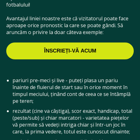
fotbalului!
Avantajul liniei noastre este că vizitatorul poate face
aproape orice pronostic la care se poate gândi. Să
aruncăm o privire la doar câteva exemple:
ÎNSCRIEȚI-VĂ ACUM
pariuri pre-meci și live - puteți plasa un pariu
înainte de fluierul de start sau în orice moment în
timpul meciului, ținând cont de ceea ce se întâmplă
pe teren;
rezultat (cine va câștiga), scor exact, handicap, total
(peste/sub) și chiar marcatori - varietatea piețelor
vă permite să vedeți intriga chiar și într-un joc în
care, la prima vedere, totul este cunoscut dinainte;