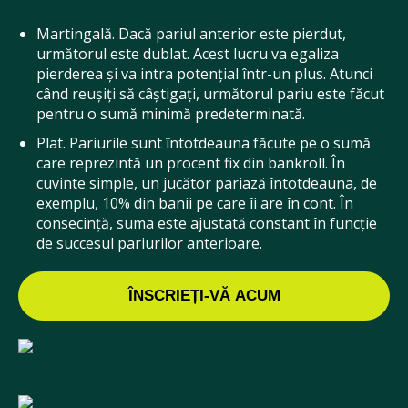
Martingală. Dacă pariul anterior este pierdut,
următorul este dublat. Acest lucru va egaliza
pierderea și va intra potențial într-un plus. Atunci
când reușiți să câștigați, următorul pariu este făcut
pentru o sumă minimă predeterminată.
Plat. Pariurile sunt întotdeauna făcute pe o sumă
care reprezintă un procent fix din bankroll. În
cuvinte simple, un jucător pariază întotdeauna, de
exemplu, 10% din banii pe care îi are în cont. În
consecință, suma este ajustată constant în funcție
de succesul pariurilor anterioare.
ÎNSCRIEȚI-VĂ ACUM