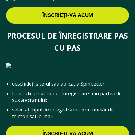
ÎNSCRIEȚI-VĂ ACUM
PROCESUL DE ÎNREGISTRARE PAS
CU PAS
deschideți site-ul sau aplicația Spinbetter;
faceți clic pe butonul "Înregistrare" din partea de
sus a ecranului;
selectați tipul de înregistrare - prin număr de
telefon sau e-mail;
ÎNSCRIEȚI-VĂ ACUM