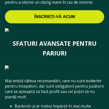
pentru a obține un câștig mare în caz de victorie.
ÎNSCRIEȚI-VĂ ACUM
SFATURI AVANSATE PENTRU
PARIURI
Mai există câteva recomandări, care nu sunt evidente
pentru începători, dar sunt obligatorii pentru jucătorii
care se așteaptă să facă profit sau cel puțin să nu
piardă mult.
Bankroll-ul ar trebui împărțit în mai multe