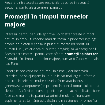
Fiecare dintre acestea are restricțiile descrise în această
secțiune, dar tu alegi termenii pariului.
Promoții în timpul turneelor
majore
Interesul pentru
pariurile sportive Spinbetter
crește în mod
natural în timpul turneelor mari de fotbal. Spinbetter înțelege
nevoia de a oferi o șansă în plus tuturor fanilor sportului
numărul unu, chiar dacă nu sunteți pregătiți să vă riscați banii.
Acesta este motivul pentru care oferim
promoții Spinbetter
favorabile în timpul turneelor majore, cum ar fi Cupa Mondială
sau Euro.
Condițiile pot varia de la turneu la turneu, dar încercăm
întotdeauna să ajungem la un public cât mai larg cu ofertele
noastre. În cele mai multe cazuri, oferim atât bonusuri
generoase la depunere (un procent în contul bonusului pentru
depunere), cât și concursuri pentru cei mai activi utilizatori (cine
face cele mai multe pariuri va primi stimulente financiare
suplimentare). Urmăriți actualizările din secțiunea „Promos” și