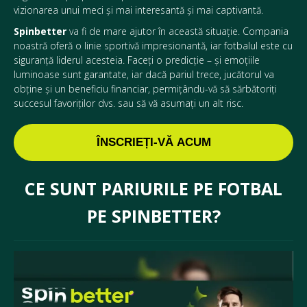
vizionarea unui meci și mai interesantă și mai captivantă.
Spinbetter
va fi de mare ajutor în această situație. Compania
noastră oferă o linie sportivă impresionantă, iar fotbalul este cu
siguranță liderul acesteia. Faceți o predicție – și emoțiile
luminoase sunt garantate, iar dacă pariul trece, jucătorul va
obține și un beneficiu financiar, permițându-vă să sărbătoriți
succesul favoriților dvs. sau să vă asumați un alt risc.
ÎNSCRIEȚI-VĂ ACUM
CE SUNT PARIURILE PE FOTBAL
PE SPINBETTER?