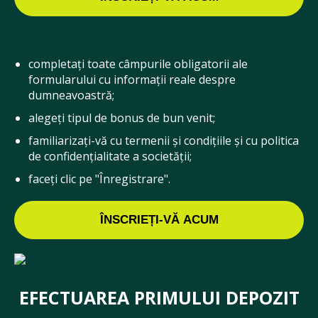
completați toate câmpurile obligatorii ale
formularului cu informații reale despre
dumneavoastră;
alegeți tipul de bonus de bun venit;
familiarizați-vă cu termenii și condițiile și cu politica
de confidențialitate a societății;
faceți clic pe "Înregistrare".
ÎNSCRIEȚI-VĂ ACUM
EFECTUAREA PRIMULUI DEPOZIT