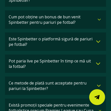
Spinbetter?
Cum pot obține un bonus de bun venit
Spinbetter pentru pariuri pe fotbal?
Este Spinbetter o platformă sigură de pariuri
pe fotbal?
Pot paria live pe Spinbetter în timp ce mă uit
la fotbal?
Ce metode de plată sunt acceptate pentru
pariuri la Spinbetter?
Există promoții speciale pentru evenimente
fotbalistice precum Premier League sau Cupa