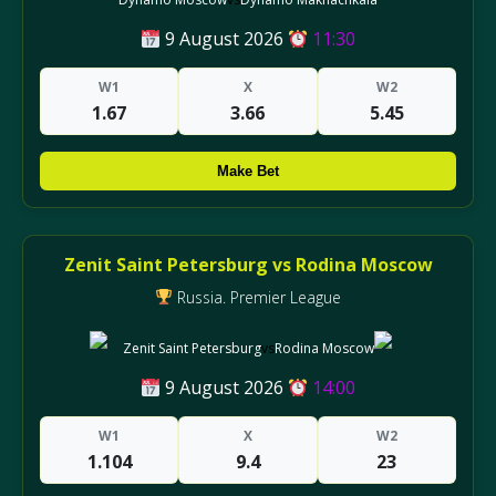
9 August 2026
11:30
W1
X
W2
1.67
3.66
5.45
Make Bet
Zenit Saint Petersburg vs Rodina Moscow
Russia. Premier League
Zenit Saint Petersburg
vs
Rodina Moscow
9 August 2026
14:00
W1
X
W2
1.104
9.4
23