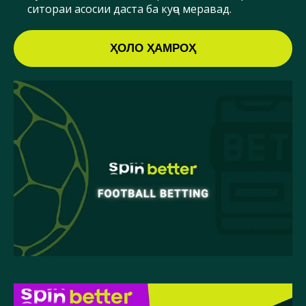
ситораи асосии даста ба куҷо меравад.
ҲОЛО ҲАМРОҲ