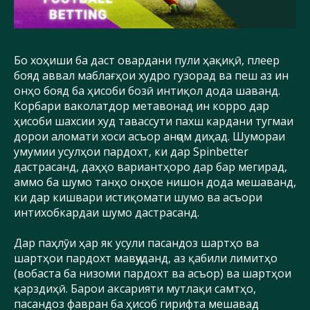
Бо хоҳиши ба даст овардани пули ҳақиқӣ, плеер
бояд аввал маблағҳои худро гузорад ва пеш аз ин
онҳо бояд ба ҳисоби бозӣ интиқол дода шаванд.
Корбари ваколатдор метавонад ин корро дар
ҳисоби шахсии худ тавассути пахш кардани тугмаи
дорои аломати хоси асъор анҷом диҳад. Шумораи
умумии усулҳои пардохт, ки дар Spinbetter
дастрасанд, даҳҳо вариантҳоро дар бар мегирад,
аммо ба шумо танҳо онҳое нишон дода мешаванд,
ки дар кишвари истиқомати шумо ва асъори
интихобкардаи шумо дастрасанд.
Дар паҳлӯи ҳар як усули пасандоз шартҳо ва
шартҳои пардохт мавҷуданд, аз қабили лимитҳо
(вобаста ба низоми пардохт ва асъор) ва шартҳои
қарздиҳӣ. Барои аксарияти мутлақи самтҳо,
пасандоз фавран ба ҳисоб гирифта мешавад