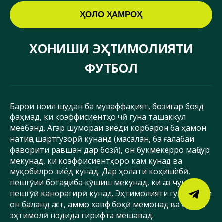
ҲОЛО ҲАМРОҲ
ХОНИШИ ЭҲТИМОЛИЯТИ
ФУТБОЛ
Барои ноил шудан ба муваффақият, бозигар бояд
фаҳмад, ки коэффисиентҳо чӣ гуна ташаккул
меёбанд. Агар шумораи зиёди корбарон ба ҳамон
натиҷа шартгузорӣ кунанд (масалан, ба ғалабаи
фаворити равшан дар бозӣ), он букмекерро маҷбур
мекунад, ки коэффисиентҳоро кам кунад ва
муқобилро зиёд кунад. Дар ҳолати коҳишёбӣ,
пешгӯии ботаҷриба кӯшиш мекунад, ки аз чунин
пешгӯӣ канорагирӣ кунад. Эҳтимолияти гузаштани
он баланд аст, аммо хавф боқӣ мемонад ва бурди
эҳтимолӣ нодида гирифта мешавад.