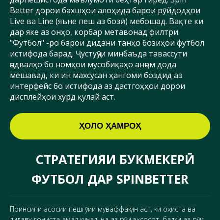
Better дорои бахшҳои алоҳида барои рӯйдодҳои
Live ва Line (яъне пеш аз бозӣ) мебошад. Вақте ки
дар яке аз онҳо, корбар метавонад филтри
"Футбол" -ро барои дидани танҳо бозиҳои футбол
истифода барад. Ҷустуҷӯи минбаъда тавассути
ҷадвалҳо бо номҳои мусобиқаҳо анҷом дода
мешавад, ки ин махсусан ҳангоми боздид аз
интерфейс бо истифода аз дастгоҳҳои дорои
дисплейҳои хурд қулай аст.
ҲОЛО ҲАМРОҲ
СТРАТЕГИЯИ БУКМЕКЕРӢ
ФУТБОЛ ДАР SPINBETTER
Принсипи асосии пешгӯии муваффақ ин аст, ки оҳиста ва
дидаву дониста амал кунад, на аз рӯи эҳсосот, балки аз рӯи