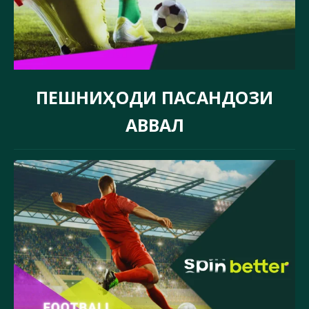
ПЕШНИҲОДИ ПАСАНДОЗИ
АВВАЛ