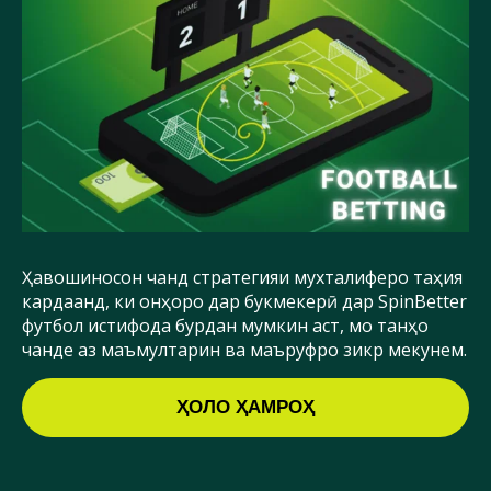
Ҳавошиносон чанд стратегияи мухталиферо таҳия
кардаанд, ки онҳоро дар букмекерӣ дар SpinBetter
футбол истифода бурдан мумкин аст, мо танҳо
чанде аз маъмултарин ва маъруфро зикр мекунем.
ҲОЛО ҲАМРОҲ