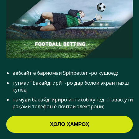
вебсайт ё барномаи Spinbetter -ро кушоед;
тугмаи "Бақайдгирӣ" -ро дар болои экран пахш
кунед;
намуди бақайдгириро интихоб кунед - тавассути
рақами телефон ё почтаи электронӣ;
ҲОЛО ҲАМРОҲ