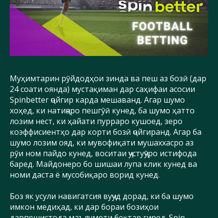
Муҳимтарин рӯйдодҳои зинда ва пеш аз бозӣ (дар
24 соати оянда) мустақиман дар саҳифаи асосии
Spinbetter ҷойгир карда мешаванд. Агар шумо
хоҳед, ки натиҷаро пешгӯӣ кунед, ба шумо ҳатто
лозим нест, ки ҳайати пурраро кушоед, зеро
коэффисиентҳо дар корти бозӣ ҷойгиранд. Агар ба
шумо лозим ояд, ки мувофиқати мушаххасро аз
рӯи ном пайдо кунед, воситаи ҷустуҷӯро истифода
баред. Майдонеро бо шишаи лупа клик кунед ва
номи даста ё мусобиқаро ворид кунед.
Боз як усули навигатсия вуҷуд дорад, ки ба шумо
имкон медиҳад, ки дар бораи бозиҳои
дарпешистода маълумоти беҳтар гиред. Spin