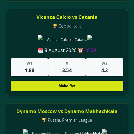
Vicenza Calcio vs Catania
Coppa Italia
Vicenza Calcio
vs
Catania
8 August 2026
18:00
W1
X
W2
1.88
3.54
4.2
Make Bet
Dynamo Moscow vs Dynamo Makhachkala
Russia. Premier League
Dynamo Moscow
vs
Dynamo Makhachkala