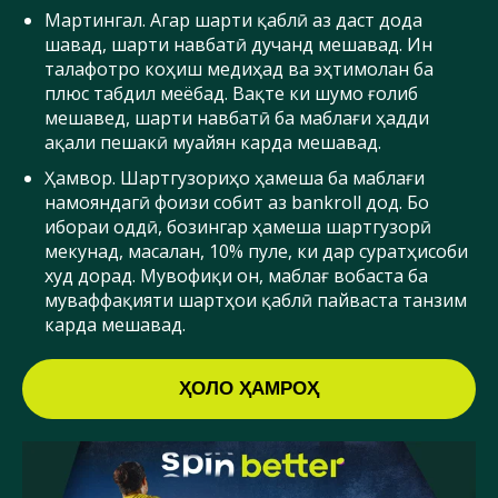
Мартингал. Агар шарти қаблӣ аз даст дода
шавад, шарти навбатӣ дучанд мешавад. Ин
талафотро коҳиш медиҳад ва эҳтимолан ба
плюс табдил меёбад. Вақте ки шумо ғолиб
мешавед, шарти навбатӣ ба маблағи ҳадди
ақали пешакӣ муайян карда мешавад.
Ҳамвор. Шартгузориҳо ҳамеша ба маблағи
намояндагӣ фоизи собит аз bankroll дод. Бо
ибораи оддӣ, бозингар ҳамеша шартгузорӣ
мекунад, масалан, 10% пуле, ки дар суратҳисоби
худ дорад. Мувофиқи он, маблағ вобаста ба
муваффақияти шартҳои қаблӣ пайваста танзим
карда мешавад.
ҲОЛО ҲАМРОҲ