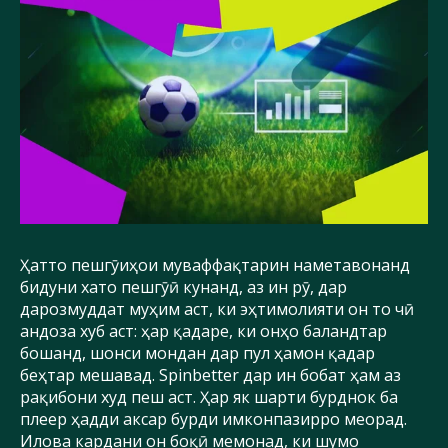
Ҳатто пешгӯиҳои муваффақтарин наметавонанд
бидуни хато пешгӯӣ кунанд, аз ин рӯ, дар
дарозмуддат муҳим аст, ки эҳтимолияти он то чӣ
андоза хуб аст: ҳар қадаре, ки онҳо баландтар
бошанд, шонси мондан дар пул ҳамон қадар
беҳтар мешавад. Spinbetter дар ин бобат ҳам аз
рақибони худ пеш аст. Ҳар як шарти бурднок ба
плеер ҳадди аксар бурди имконпазирро меорад.
Илова кардани он боқӣ мемонад, ки шумо