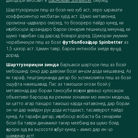
дахлдори вебсайт ё
барномаи SpinBetter
омӯзед.
Шартгузориҳои пеш аз бозӣ низ хуб аст, зеро ҳаракати
коэффисиентҳо нисбатан хурд аст. Шумо метавонед
оромона ҷадвалро омӯзед, то бозореро пайдо кунед, ки
иқтибосҳои арзандаро барои сенария пешниҳод мекунад, ки
шумо тақрибан сад дарсад боварӣ доред. Шумораи умумии
чорабиниҳои пеш аз бозӣ
футболбозӣ дар Spinbetter
аз
1,5 ҳазор аст. Ҳамин тавр, барои интихоби зиёде вуҷуд
дорад.
Шартгузориҳои зинда
баръакси шартҳои пеш аз бозӣ
мебошанд: онҳо дар давоми бозӣ анҷом дода мешаванд. Аз
як тараф, пешгӯикунанда дигар бо эҳтимолияти пеш аз бозӣ
ошуфта намешавад. Пас аз тамошои оғози бозӣ ӯ ​​
метавонад дар бораи таносуби воқеии қувваҳо хулосаҳои
объективӣ барорад ва режими зонавии мо имкон медиҳад,
ки ҳатто агар пахшро тамошо карда натавонед, дар бораи
он чӣ дар майдон рух дода истодааст, тасаввурот пайдо
кунед. Аз тарафи дигар, иқтибосҳо вобаста ба сенарияи
бозӣ ба таври динамикӣ тағир меёбанд ва шумо бояд
қарори зуд ва эҳсосотӣ қабул кунед – аммо дар ин ҷо
шавқовар аст!