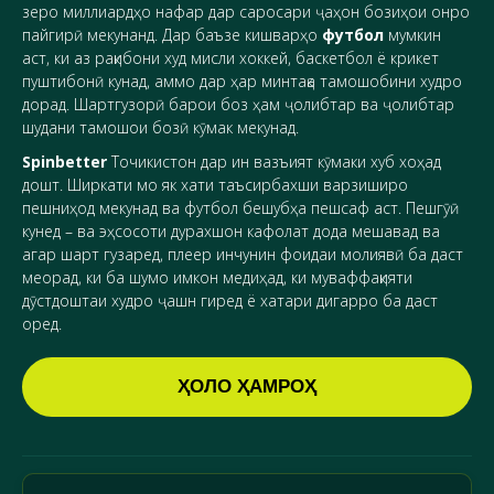
зеро миллиардҳо нафар дар саросари ҷаҳон бозиҳои онро
пайгирӣ мекунанд. Дар баъзе кишварҳо
футбол
мумкин
аст, ки аз рақибони худ мисли хоккей, баскетбол ё крикет
пуштибонӣ кунад, аммо дар ҳар минтақа тамошобини худро
дорад. Шартгузорӣ барои боз ҳам ҷолибтар ва ҷолибтар
шудани тамошои бозӣ кӯмак мекунад.
Spinbetter
Точикистон дар ин вазъият кӯмаки хуб хоҳад
дошт. Ширкати мо як хати таъсирбахши варзиширо
пешниҳод мекунад ва футбол бешубҳа пешсаф аст. Пешгӯӣ
кунед – ва эҳсосоти дурахшон кафолат дода мешавад ва
агар шарт гузаред, плеер инчунин фоидаи молиявӣ ба даст
меорад, ки ба шумо имкон медиҳад, ки муваффақияти
дӯстдоштаи худро ҷашн гиред ё хатари дигарро ба даст
оред.
ҲОЛО ҲАМРОҲ