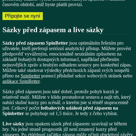
časovém období, aniž byste platili provizi.
Připojte se nyní
Sázky před zápasem a live sázky
Sázky před zápasem SpinBetter
jsou optimálním řešením pro
uživatele, kteří preferují seriózní analytický přístup. Můžete provést
předpověď vyváženým, emocionálně neutrálním způsobem na
základě bohatých dostupných informací, například přečtením
nejnovějších zpráv a hrubým odhadem sestavy pro konkrétní zápas.
Můžete také studovat výsledky předchozích zápasů svých soupeřů
přímo na
Spinbetter
pomocí příslušné sekce webových stránek nebo
aplikace SpinBetter
.
Sázky před zápasem jsou také dobré, protože pohyb kurzů je
relativně malý. Můžete v klidu prostudovat sestavu a najít trh, který
nabízí slušné kurzy pro scénář, o kterém jste si téměř stoprocentně
jisti. Celkový počet
fotbalových událostí před zápasem na
Spinbetter
se pohybuje od 1,5 tisíce. Je tedy z čeho vybírat.
Live sázky
jsou opakem sázek před zápasem: uzavírají se během
hry. Na jedné straně prognostik již není zmatený kurzy před
zápasem. Po zhlédnutí začátku zápasu může učinit objektivní závěry