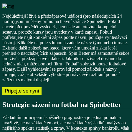
Nejdůležitější živé a předzápasové události (pro následujících 24
hodin) jsou umístěny přímo na hlavní stránce Spinbetter. Pokud
chcete předpovědět výsledek, nemusíte ani otevírat kompletní
sestavu, protože kurzy jsou uvedeny v kartě zápasu. Pokud
potřebujete najít konkrétní zápas podle názvu, použijte vyhledávací
nástroj. Klikněte na pole s lupou a zadejte název týmu nebo turnaje.
Existuje další způsob navigace, který vám umožní získat lepší
přehled o nadcházejících zápasech. Spin Better má samostatné sekce
pro živé a předzápasové události. Jakmile se uživatel dostane do
jedné z nich, může pomocí filtru „Fotbal“ zobrazit pouze fotbalové
zápasy. Další vyhledávání se provádí pomocí záložek s názvy
turnajů, což je obzvláště výhodné při návštěvě rozhraní pomocí
zařízení s malými displeji.
Připojte se nyní
Strategie sázení na fotbal na Spinbetter
Základním principem úspěšného prognostika je jednat pomalu a
uvážlivě, ne na základě emocí, ale na základě výsledků analýzy co
nejširšího spektra statistik a zpráv. V kontextu správy bankrollu však