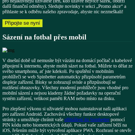
pro nejaktivnější uživatele (ten, kdo uzavře nejvíce sázek, obdrží
další finanční odměny). Sledujte novinky v sekci „Promo akce“ a
přihlaste se k odběru našeho zpravodaje, abyste nic nezmeškali!
Připojte se nyní
Sázení na fotbal přes mobil
V dnešní době už nemusíte být vázáni na domácí počítač a kabelové
připojení k internetu, abyste mohli sázet na fotbal. Můžete to dělat ze
svého smartphonu, ať jste kdekoli. Po spuštění v mobilním
prohlížeči se web Spinbetter automaticky přizpůsobí parametrům
displeje zařízení. Bloky se zobrazují svisle a přizpůsobují se
rozlišení obrazovky. Všechny moderní prohlížeče jsou vhodné pro
mobilní sázení a nejsou kladeny žádné požadavky na operační
systém zařízení, velikost paměti RAM nebo místo na disku.
Pro zlepšení výkonu si uživatelé mohou nainstalovat naši aplikaci
pro zařízení Android. Zachovává všechny funkce desktopové
stránky a umožňuje chránit vaše
přihlášení do Spinbetter
pomocí
PIN kódu nebo biometrických údajů. Pokud vaše zařízení běží na
iOS, řešením může být vytvoření aplikace PWA. Rozhraní se otevře