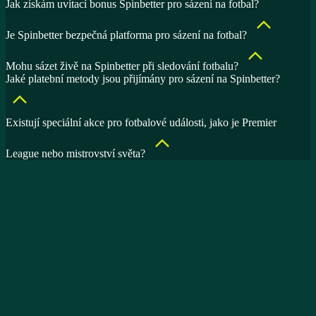
Jak získám uvítací bonus Spinbetter pro sázení na fotbal?
Je Spinbetter bezpečná platforma pro sázení na fotbal?
Mohu sázet živě na Spinbetter při sledování fotbalu?
Jaké platební metody jsou přijímány pro sázení na Spinbetter?
Existují speciální akce pro fotbalové události, jako je Premier
League nebo mistrovství světa?