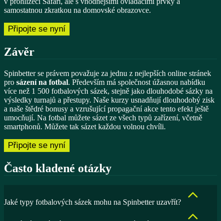
v prohlížeči Safari, ale s vhodnějšími ovládacími prvky a
samostatnou zkratkou na domovské obrazovce.
Připojte se nyní
Závěr
Spinbetter se právem považuje za jednu z nejlepších online stránek
pro
sázení na fotbal
. Především má společnost úžasnou nabídku
více než 1 500 fotbalových sázek, stejně jako dlouhodobé sázky na
výsledky turnajů a přestupy. Naše kurzy usnadňují dlouhodobý zisk
a naše štědré bonusy a vzrušující propagační akce tento efekt ještě
umocňují. Na fotbal můžete sázet ze všech typů zařízení, včetně
smartphonů. Můžete tak sázet každou volnou chvíli.
Připojte se nyní
Často kladené otázky
Jaké typy fotbalových sázek mohu na Spinbetter uzavřít?