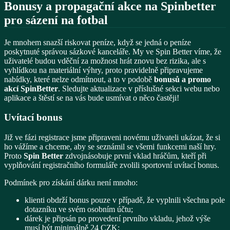
Bonusy a propagační akce na Spinbetter
pro sázení na fotbal
Je mnohem snazší riskovat peníze, když se jedná o peníze
poskytnuté správou sázkové kanceláře. My ve Spin Better víme, že
uživatelé budou vděční za možnost hrát znovu bez rizika, ale s
vyhlídkou na materiální výhry, proto pravidelně připravujeme
nabídky, které nelze odmítnout, a to v podobě
bonusů a promo
akcí SpinBetter
. Sledujte aktualizace v příslušné sekci webu nebo
aplikace a štěstí se na vás bude usmívat o něco častěji!
Uvítací bonus
Již ve fázi registrace jsme připraveni novému uživateli ukázat, že si
ho vážíme a chceme, aby se seznámil se všemi funkcemi naší hry.
Proto
Spin Better
zdvojnásobuje první vklad hráčům, kteří při
vyplňování registračního formuláře zvolili sportovní uvítací bonus.
Podmínek pro získání dárku není mnoho:
klienti obdrží bonus pouze v případě, že vyplnili všechna pole
dotazníku ve svém osobním účtu;
dárek je připsán po provedení prvního vkladu, jehož výše
musí být minimálně 24 CZK;