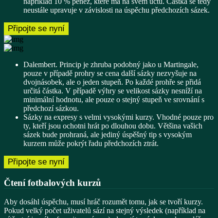
například 10 % peněz, které má na svém účtu. Částka se tedy
neustále upravuje v závislosti na úspěchu předchozích sázek.
Připojte se nyní
Dalembert. Princip je zhruba podobný jako u Martingale,
pouze v případě prohry se cena další sázky nezvyšuje na
dvojnásobek, ale o jeden stupeň. Po každé prohře se přidá
určitá částka. V případě výhry se velikost sázky nesníží na
minimální hodnotu, ale pouze o stejný stupeň ve srovnání s
předchozí sázkou.
Sázky na expresy s velmi vysokými kurzy. Vhodné pouze pro
ty, kteří jsou ochotni hrát po dlouhou dobu. Většina vašich
sázek bude prohraná, ale jediný úspěšný tip s vysokým
kurzem může pokrýt řadu předchozích ztrát.
Připojte se nyní
Čtení fotbalových kurzů
Aby dosáhl úspěchu, musí hráč rozumět tomu, jak se tvoří kurzy.
Pokud velký počet uživatelů sází na stejný výsledek (například na