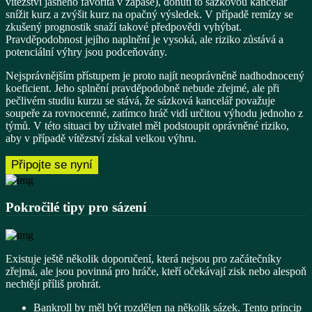
vítězství jasného favorita v zápase), donutí to sázkovou kancelář
snížit kurz a zvýšit kurz na opačný výsledek. V případě remízy se
zkušený prognostik snaží takové předpovědi vyhýbat.
Pravděpodobnost jejího naplnění je vysoká, ale riziko zůstává a
potenciální výhry jsou podceňovány.
Nejsprávnějším přístupem je proto najít neoprávněně nadhodnocený
koeficient. Jeho splnění pravděpodobně nebude zřejmé, ale při
pečlivém studiu kurzu se stává, že sázková kancelář považuje
soupeře za rovnocenné, zatímco hráč vidí určitou výhodu jednoho z
týmů. V této situaci by uživatel měl podstoupit oprávněné riziko,
aby v případě vítězství získal velkou výhru.
Připojte se nyní
Pokročilé tipy pro sázení
Existuje ještě několik doporučení, která nejsou pro začátečníky
zřejmá, ale jsou povinná pro hráče, kteří očekávají zisk nebo alespoň
nechtějí příliš prohrát.
Bankroll by měl být rozdělen na několik sázek. Tento princip