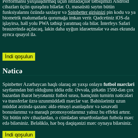
Performansı yaxşılaşdırmaq üçün istifadəçilər tətbiqimizi Android
cihazları üçün quraşdıra bilərlər. O, masaüstü saytın bütün
funksiyalarını özündə saxlayır və
Spinbetter girişinizi
pin kodu və ya
biometrik məlumatlarla qorumağa imkan verir. Qadcetiniz iOS-da
işləyirsə, həll yolu PWA tətbiqi yaratmaq ola bilər. İnterfeys Safari
brauzerində açılacaq, lakin daha uyğun idarəetmələr və əsas ekranda
ayrıca qısayol ilə.
İndi qoşulun
Nəticə
Spinbetter Azərbaycan haqlı olaraq ən yaxşı onlayn
futbol mərcləri
saytlarından biri olduğunu iddia edir. Əvvəla, şirkətin 1500-dən çox
bazardan ibarət heyrətamiz futbol sırası, həmçinin turnirin nəticələri
və transferlər üzrə uzunmüddətli mərclər var. Bahislərimiz uzun
müddət ərzində qazanc əldə etməyi asanlaşdırır və səxavətli
bonuslarımız və maraqlı promosyonlarımız yalnız bu effekti artırır.
Siz bütün növ cihazlardan, o cümlədən smartfonlardan futbola mərc
edə bilərsiniz. Beləliklə, hər boş dəqiqənizi mərc oynaya bilərsiniz.
İndi qoşulun