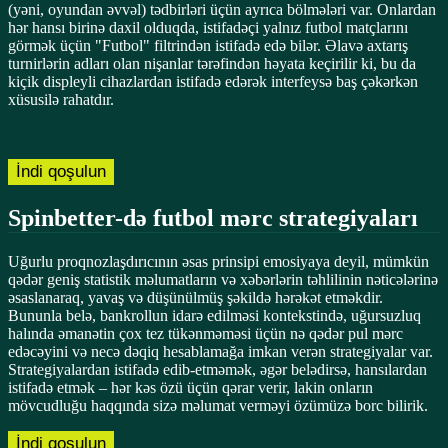
(yəni, oyundan əvvəl) tədbirləri üçün ayrıca bölmələri var. Onlardan
hər hansı birinə daxil olduqda, istifadəçi yalnız futbol matçlarını
görmək üçün "Futbol" filtrindən istifadə edə bilər. Əlavə axtarış
turnirlərin adları olan nişanlar tərəfindən həyata keçirilir ki, bu da
kiçik displeyli cihazlardan istifadə edərək interfeysə baş çəkərkən
xüsusilə rahatdır.
İndi qoşulun
Spinbetter-də futbol mərc strategiyaları
Uğurlu proqnozlaşdırıcının əsas prinsipi emosiyaya deyil, mümkün
qədər geniş statistik məlumatların və xəbərlərin təhlilinin nəticələrinə
əsaslanaraq, yavaş və düşünülmüş şəkildə hərəkət etməkdir.
Bununla belə, bankrollun idarə edilməsi kontekstində, uğursuzluq
halında əmanətin çox tez tükənməməsi üçün nə qədər pul mərc
edəcəyini və necə dəqiq hesablamağa imkan verən strategiyalar var.
Strategiyalardan istifadə edib-etməmək, əgər belədirsə, hansılardan
istifadə etmək – hər kəs özü üçün qərar verir, lakin onların
mövcudluğu haqqında sizə məlumat verməyi özümüzə borc bilirik.
İndi qoşulun