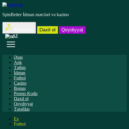
SpinBetter İdman mərcləri və kazino
Bonuslar
Daxil ol
Qeydiyyat
AZ
Əsas
Apk
Tətbiq
İdman
Futbol
Casino
Bonus
Promo Kodu
Daxil ol
Qeydiyyat
Tərəfdaş
Ev
Futbol