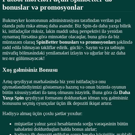
bonuslar və promosyonlar
Bukmeyker kontorunun administrasiyası tərəfindən verilən pul
olanda pulu riskə atmaq daha asandır. Biz Spin-də daha yaxşı bilirik
ki, istifadəçilər risksiz, lakin maddi uduş perspektivi ilə yenidən
oynamaq fürsətinə görə minnətdar olacaqlar, buna görə də biz
müntəzəm olaraq
SpinBetter bonusları və promosyonları
şəklində
rədd edilə bilməyən təkliflər edirik. güclü>. Saytın və ya tətbiqin
müvafiq bölməsindəki yeniləmələri izləyin və uğurlar bir az daha
tez-tez gülümsəyəcək!
Xoş gəlmisiniz Bonusu
Artıq qeydiyyat mərhələsində biz yeni istifadəçiyə onu
qiymətləndirdiyimizi göstərməyə hazırıq və onun bizimlə oyunun
bütün xüsusiyyətləri ilə tanış olmasını istəyirik. Buna görə də
Daha
Yaxşı Spin
qeydiyyat formasını doldurarkən idman xoş gəlmisiniz
bonusunu seçmiş oyunçular üçün ilk depoziti ikiqat artırır.
Hədiyyə almaq üçün çoxlu şərtlər yoxdur:
müştərilər yalnız şəxsi hesablarında sorğu vərəqəsinin bütün
sahələrini doldurduqları halda bonus alırlar;
hədiyyə ilk depoziti etdikdən sonra hesaba köçürülür, məbləği