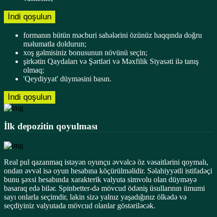
İndi qoşulun
formanın bütün məcburi sahələrini özünüz haqqında doğru
məlumatla doldurun;
xoş gəlmisiniz bonusunun növünü seçin;
şirkətin Qaydaları və Şərtləri və Məxfilik Siyasəti ilə tanış
olmaq;
'Qeydiyyat' düyməsini basın.
İndi qoşulun
İlk depozitin qoyulması
Real pul qazanmaq istəyən oyunçu əvvəlcə öz vəsaitlərini qoymalı,
ondan əvvəl isə oyun hesabına köçürülməlidir. Səlahiyyətli istifadəçi
bunu şəxsi hesabında xarakterik valyuta simvolu olan düyməyə
basaraq edə bilər. Spinbetter-də mövcud ödəniş üsullarının ümumi
sayı onlarla seçimdir, lakin sizə yalnız yaşadığınız ölkədə və
seçdiyiniz valyutada mövcud olanlar göstəriləcək.