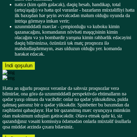
nəticə (kim qalib gələcək), dəqiq hesab, handikap, total
(artıq/aşağı) və hətta qol vuranlar - bazarların müxtəlifliyi hətta
ilk baxışdan hər şeyin əvvəlcədən məlum olduğu oyunda da
intriqa görməyə imkan verir;
uzunmüddətli mərclər - çempionluğu və kuboku kimin
qazanacağını, komandanın növbəti məşqçisinin kimin
olacağını və ya bombardir yarışına kimin rəhbərlik edəcəyini
dəqiq bilirsinizsə, özünüzü tək matç proqnozu ilə
məhdudlaşdırmayın, əsas ulduzun olduğu yer. komanda
hərəkət edəcək.
İndi qoşulun
Hətta ən uğurlu proqnoz verənlər də səhvsiz proqnozlar verə
bilmirlər, ona görə də uzunmüddətli perspektivdə ehtimalların nə
qədər yaxşı olması da vacibdir: onlar nə qədər yüksəkdirsə, pulda
qalmaq şansınız bir o qədər yüksəkdir. Spinbetter bu baxımdan da
rəqiblərini qabaqlayır. Hər bir qazanılmış mərc oyunçuya mümkün
olan maksimum uduşları gətirəcəkdir. Əlavə etmək qalır ki, siz
qazandığınız vəsaiti komissiya ödəmədən onlarla müxtəlif üsullarla
qısa müddət ərzində çıxara bilərsiniz.