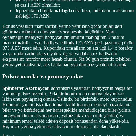
ən azı 1 AZN olmalıdır;
depozit daha böyük məbləğdə olsa belə, mükafatın maksimum
məbləği 170 AZN.
Bonus vəsaitləri mərc şərtləri yerinə yetirilənə qədər onları geri
götürmək mümkün olmayan ayrıca hesaba köçürülür. Mərc
oynamağın mahiyyəti hədiyyənizin ümumi məbləğinin 5 mislini
mərc etməkdir – yəni hədiyyə edilmiş 175 AZN geri qazanmaq üçün
873 AZN mərc edin. Kupondakı əmsalların ən azı üçü 1.4-ə bərabər
və ya ondan artıq olarsa, yalnız üç və ya daha çox hadisənin
ekspressinə mərclər mərc hesab olunur. Siz 30 gün ərzində tələbləri
yerinə yetirməlisiniz, əks halda hədiyyə dönməz şəkildə itiriləcək.
Pulsuz mərclər və promosyonlar
Spinbetter Azərbaycan
administrasiyasından hədiyyənin başqa bir
variantı pulsuz mərcdir. Belə bir bonusun da nominal dəyəri var,
lakin onu paylaşmaq olmaz. Əslində, bu birdəfəlik mərc kuponudur.
Kuponun şərtləri istənilən idman tədbirinə mərc etməyi nəzərdə tuta
bilər və ya istifadəçini hər hansı şəkildə məhdudlaşdıra bilər (yalnız
müəyyən idman növünə mərc, yalnız tək və ya ciddi şəkildə) və
minimum əmsal tələbi adətən depozit bonusundan daha yüksəkdir.
Bu, mərc yerinə yetirmək ehtiyacının olmaması ilə əlaqədardır.