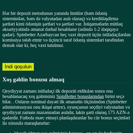
Hər bir depozit metodunun yanında limitlər (həm ödəniş
sistemindən, həm də valyutadan asılı olaraq) və kreditləşdirmə
şərtləri kimi ödənişin şərtləri və şərtləri var. İstiqamətlərin mütləq
əksəriyyətində əmanət dərhal hesablanır (əslində 1-2 dəqiqəyə
qədər). Spinbetter Azərbaycan heç vaxt depozit üçün istifadəçilərdən
komissiya tələb etmir və üçüncü tərəf ödəniş sistemləri tərəfindən
demək olar ki, heç vaxt tutulmur.
İndi qoşulun
Xoş gəldin bonusu almaq
Qeydiyyat zamanı istifadəçi ilk depoziti etdikdən sonra ona
hesablanacaq xoş gəlmisiniz
SpinBetter bonuslarından
birini seçə
bilər. . Onların nominal dəyəri ilk əmanətin ölçüsündən (Spinbetter
administrasiyası onu ikiqat artırır), oyunçunun seçdiyi valyutadan və
qeydiyyat zamanı məzənnədən asılıdır, lakin şərti olaraq 175 AZN-ə
qədərdir. Futbola mərc etməyi planlaşdıranlar bu cür bonus seçimləri
ilə xüsusilə maraqlanırlar: