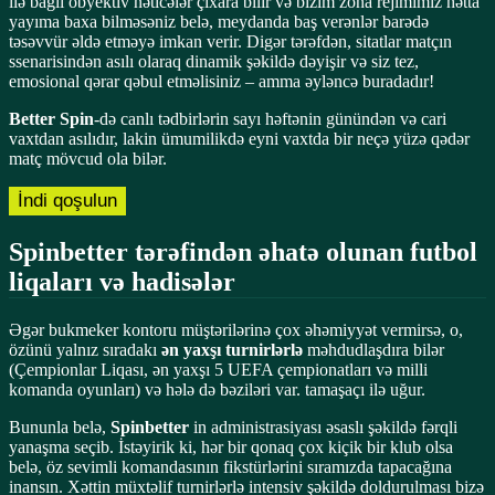
ilə bağlı obyektiv nəticələr çıxara bilir və bizim zona rejimimiz hətta
yayıma baxa bilməsəniz belə, meydanda baş verənlər barədə
təsəvvür əldə etməyə imkan verir. Digər tərəfdən, sitatlar matçın
ssenarisindən asılı olaraq dinamik şəkildə dəyişir və siz tez,
emosional qərar qəbul etməlisiniz – amma əyləncə buradadır!
Better Spin
-də canlı tədbirlərin sayı həftənin günündən və cari
vaxtdan asılıdır, lakin ümumilikdə eyni vaxtda bir neçə yüzə qədər
matç mövcud ola bilər.
İndi qoşulun
Spinbetter tərəfindən əhatə olunan futbol
liqaları və hadisələr
Əgər bukmeker kontoru müştərilərinə çox əhəmiyyət vermirsə, o,
özünü yalnız sıradakı
ən yaxşı turnirlərlə
məhdudlaşdıra bilər
(Çempionlar Liqası, ən yaxşı 5 UEFA çempionatları və milli
komanda oyunları) və hələ də bəziləri var. tamaşaçı ilə uğur.
Bununla belə,
Spinbetter
in administrasiyası əsaslı şəkildə fərqli
yanaşma seçib. İstəyirik ki, hər bir qonaq çox kiçik bir klub olsa
belə, öz sevimli komandasının fikstürlərini sıramızda tapacağına
inansın. Xəttin müxtəlif turnirlərlə intensiv şəkildə doldurulması bizə