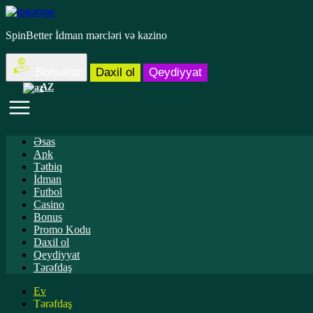
SpinBetter İdman mərcləri və kazino
Bonuslar
Daxil ol
Qeydiyyat
AZ
Əsas
Apk
Tətbiq
İdman
Futbol
Casino
Bonus
Promo Kodu
Daxil ol
Qeydiyyat
Tərəfdaş
Ev
Tərəfdaş