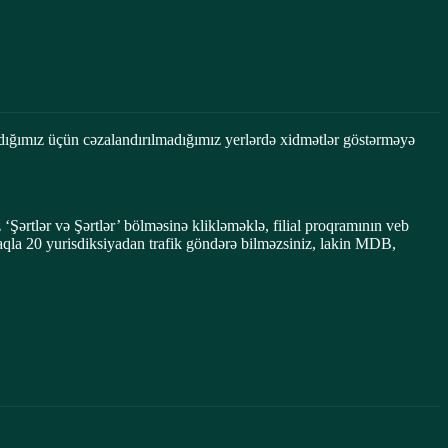
adığımız üçün cəzalandırılmadığımız yerlərdə xidmətlər göstərməyə
 ‘Şərtlər və Şərtlər’ bölməsinə klikləməklə, filial proqramının veb
aqla 20 yurisdiksiyadan trafik göndərə bilməzsiniz, lakin MDB,