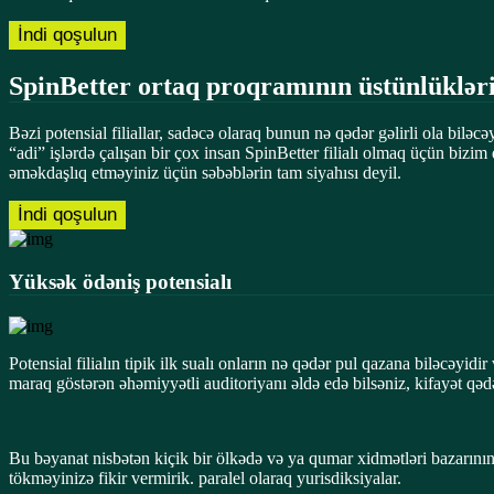
İndi qoşulun
SpinBetter ortaq proqramının üstünlüklər
Bəzi potensial filiallar, sadəcə olaraq bunun nə qədər gəlirli ola bilə
“adi” işlərdə çalışan bir çox insan SpinBetter filialı olmaq üçün bizim
əməkdaşlıq etməyiniz üçün səbəblərin tam siyahısı deyil.
İndi qoşulun
Yüksək ödəniş potensialı
Potensial filialın tipik ilk sualı onların nə qədər pul qazana biləcə
maraq göstərən əhəmiyyətli auditoriyanı əldə edə bilsəniz, kifayət qədər
Bu bəyanat nisbətən kiçik bir ölkədə və ya qumar xidmətləri bazarının 
tökməyinizə fikir vermirik. paralel olaraq yurisdiksiyalar.