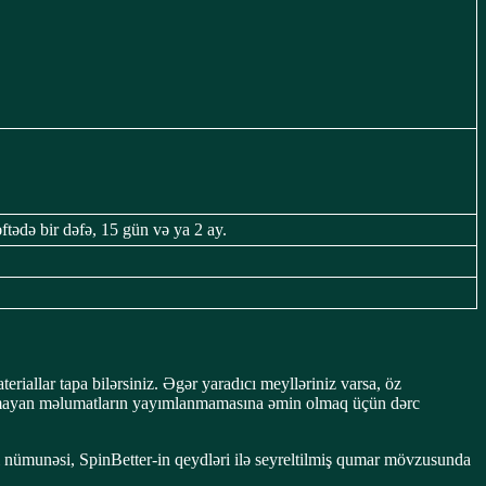
ftədə bir dəfə, 15 gün və ya 2 ay.
eriallar tapa bilərsiniz. Əgər yaradıcı meylləriniz varsa, öz
un olmayan məlumatların yayımlanmamasına əmin olmaq üçün dərc
şı nümunəsi, SpinBetter-in qeydləri ilə seyreltilmiş qumar mövzusunda