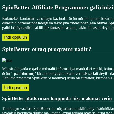
SpinBetter Affiliate Programme: gəlirinizi
Bukmeker kontorları və onlayn kazinolar üçün müasir qumar bazarını x
ölkəsinin bazarlarında təbliği ilə təkbaşına öhdəsindən gələ bilməz
Spi
gəliri bölüşəcəyik! Təklifimiz fantastik səslənir, lakin fantastik deyil; b
İndi qoşulun
SpinBetter ortaq proqramı nədir?
Müasir dünyada o qədər müxtəlif informasiya mənbələri var ki, ictimaiy
üçün "qızdırılmamış" bir auditoriyaya reklam vermək sərfəli deyil - da
Affiliate proqramı SpinBetter-i tanıtmaq üçün bir fürsətdir, burada si
İndi qoşulun
SpinBetter platforması haqqında bizə məlumat verin
Tərəfdaşın vəzifəsi SpinBetter-in müştərilərinə təklif etdiyi üstünlü
faydaları haqqında dürüst məlumatla lazımi reklam materiallarını təqdi