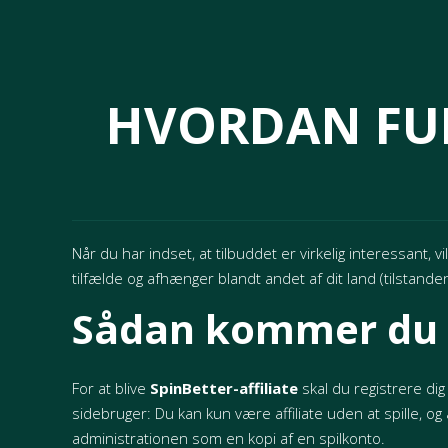
HVORDAN FUN
Når du har indset, at tilbuddet er virkelig interessant,
tilfælde og afhænger blandt andet af dit land (tilstande
Sådan kommer du m
For at blive
SpinBetter-affiliate
skal du registrere di
sidebruger: Du kan kun være affiliate uden at spille, og a
administrationen som en kopi af en spilkonto.