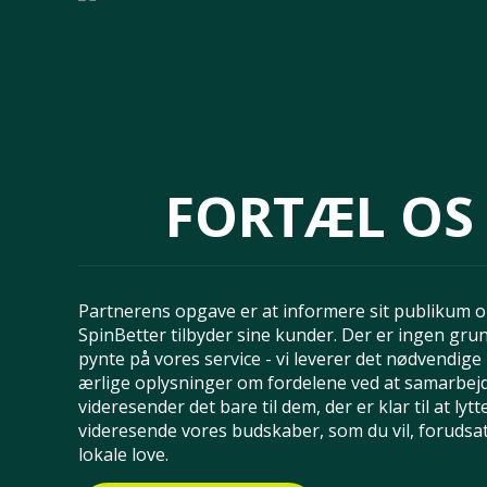
FORTÆL OS
Partnerens opgave er at informere sit publikum o
SpinBetter tilbyder sine kunder. Der er ingen grun
pynte på vores service - vi leverer det nødvendig
ærlige oplysninger om fordelene ved at samarbej
videresender det bare til dem, der er klar til at lytt
videresende vores budskaber, som du vil, forudsa
lokale love.