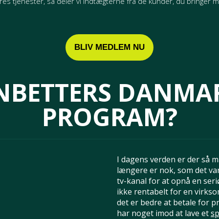
s tjenester, så deler vi indtægterne fra de kunder, du bringer me
BLIV MEDLEM NU
NBETTERS DANMAR
PROGRAM?
I dagens verden er der så m
længere er nok, som det var 
tv-kanal for at opnå en ser
ikke rentabelt for en virks
det er bedre at betale for 
har noget imod at lave et
s