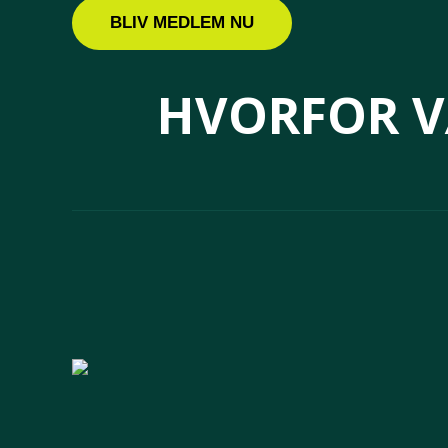
BLIV MEDLEM NU
HVORFOR VÆ