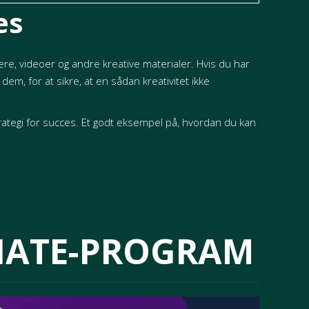
es
ere, videoer og andre kreative materialer. Hvis du har
em, for at sikre, at en sådan kreativitet ikke
trategi for succes. Et godt eksempel på, hvordan du kan
LIATE-PROGRAM