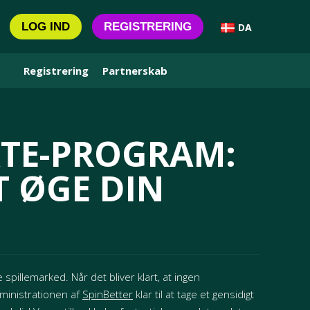
LOG IND
REGISTRERING
DA
Registrering
Partnerskab
ATE-PROGRAM:
T ØGE DIN
illemarked. Når det bliver klart, at ingen
ministrationen af
SpinBetter
klar til at tage et gensidigt