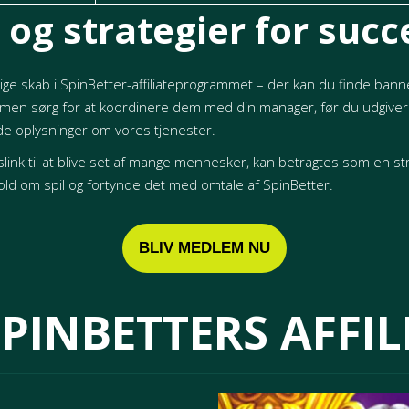
og strategier for succ
ige skab i SpinBetter-affiliateprogrammet – der kan du finde bann
, men sørg for at koordinere dem med din manager, før du udgiver d
e oplysninger om vores tjenester.
gslink til at blive set af mange mennesker, kan betragtes som en s
old om spil og fortynde det med omtale af SpinBetter.
BLIV MEDLEM NU
SPINBETTERS AFFI