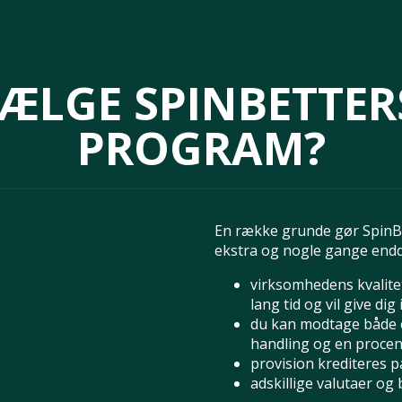
LGE SPINBETTERS
PROGRAM?
En række grunde gør SpinBet
ekstra og nogle gange endd
virksomhedens kvalitets
lang tid og vil give dig
du kan modtage både e
handling og en procen
provision krediteres 
adskillige valutaer og