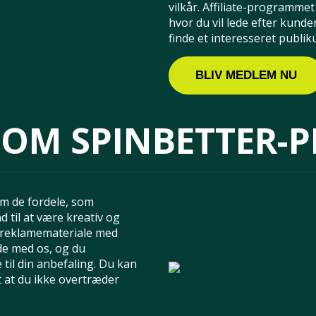
vilkår. Affiliate-programme
hvor du vil lede efter kunder
finde et interesseret publik
BLIV MEDLEM NU
 OM SPINBETTER-
m de fordele, som
d til at være kreativ og
e reklamemateriale med
de med os, og du
e til din anbefaling. Du kan
t at du ikke overtræder