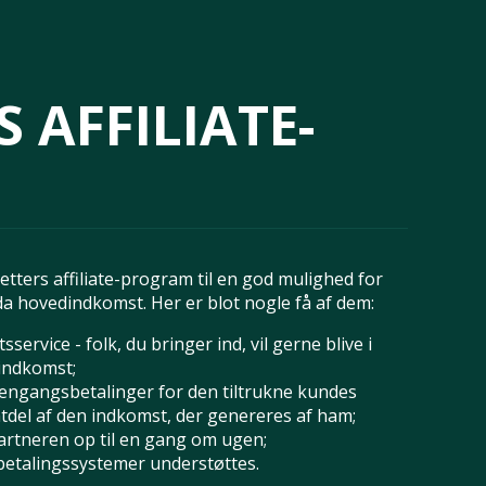
 AFFILIATE-
ters affiliate-program til en god mulighed for
a hovedindkomst. Her er blot nogle få af dem:
service - folk, du bringer ind, vil gerne blive i
 indkomst;
ngangsbetalinger for den tiltrukne kundes
tdel af den indkomst, der genereres af ham;
partneren op til en gang om ugen;
 betalingssystemer understøttes.