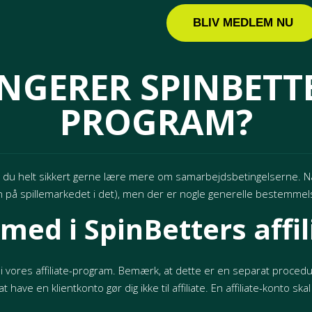
BLIV MEDLEM NU
GERER SPINBETTER
PROGRAM?
 vil du helt sikkert gerne lære mere om samarbejdsbetingelserne. Når
n på spillemarkedet i det), men der er nogle generelle bestemmelse
ed i SpinBetters affi
g i vores affiliate-program. Bemærk, at dette er en separat proce
t have en klientkonto gør dig ikke til affiliate. En affiliate-konto s