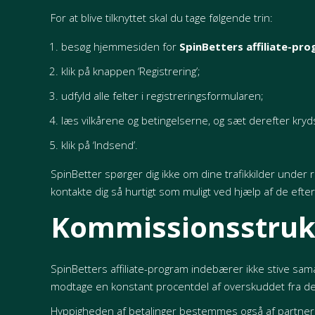
For at blive tilknyttet skal du tage følgende trin:
besøg hjemmesiden for
SpinBetters affiliate-pr
klik på knappen ‘Registrering’;
udfyld alle felter i registreringsformularen;
læs vilkårene og betingelserne, og sæt derefter kry
klik på ‘Indsend’.
SpinBetter spørger dig ikke om dine trafikkilder under
kontakte dig så hurtigt som muligt ved hjælp af de efter
Kommissionsstruk
SpinBetters affiliate-program indebærer ikke stive sama
modtage en konstant procentdel af overskuddet fra de k
Hyppigheden af betalinger bestemmes også af partneren