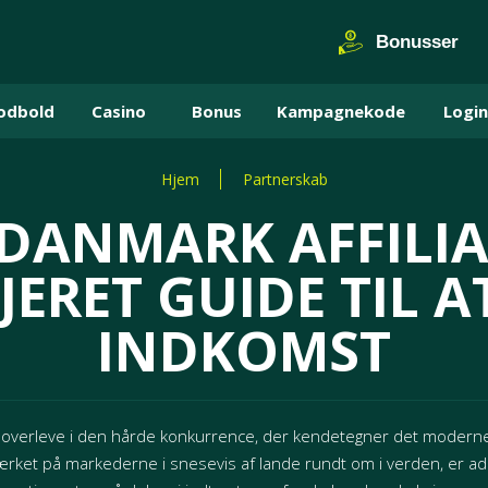
Bonusser
odbold
Casino
Bonus
Kampagnekode
Login
Hjem
Partnerskab
 DANMARK AFFILI
JERET GUIDE TIL A
INDKOMST
 overleve i den hårde konkurrence, der kendetegner det moderne sp
rket på markederne i snesevis af lande rundt om i verden, er ad