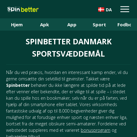
DA
Hjem
Apk
App
Sport
Fodbold
SPINBETTER DANMARK
SPORTSVÆDDEMÅL
Når du ved præcis, hvordan en interessant kamp ender, vil du
gerne omsætte din selvtillid til gevinster. Takket være
Spinbetter
behøver du ikke længere at spilde tid på at lede
efter venner eller bekendte, der er villige til at spille – i stedet
kan du spille hos en bookmaker, selv når du er på farten, ved
hjælp af din smartphone eller tablet. Vores virksomheds
fantastiske udvalg af op til 8.000 begivenheder giver dig
mulighed for at forudsige enhver sport og næsten enhver liga,
bortset fra de meget obskure semi-amatører. Fordelene ved
webstedet suppleres med et varieret
bonusprogram
og
behagelige tilbud.