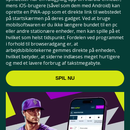
mens iOS-brugere (såvel som dem med Android) kan
oprette en PWA-app som et direkte link til webstedet
på startskærmen på deres gadget. Ved at bruge
mobilsoftwaren er du ikke længere bundet til en pc
eller andre stationære enheder, men kan spille på et
hvilket som helst tidspunkt. Fordelen ved programmet
i forhold til browseradgang er, at
arbejdsbibliotekerne gemmes direkte på enheden,
hvilket betyder, at siderne indlæses meget hurtigere
og med et lavere forbrug af takstmegabyte.
SPIL NU