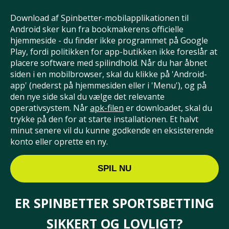
Download af Spinbetter-mobilapplikationen til
Android sker kun fra bookmakerens officielle
hjemmeside - du finder ikke programmet på Google
Play, fordi politikken for app-butikken ikke foreslår at
placere software med spilindhold. Når du har åbnet
siden i en mobilbrowser, skal du klikke på 'Android-
app' (nederst på hjemmesiden eller i 'Menu'), og på
den nye side skal du vælge det relevante
operativsystem. Når
apk-filen
er downloadet, skal du
trykke på den for at starte installationen. Et halvt
minut senere vil du kunne godkende en eksisterende
konto eller oprette en ny.
SPIL NU
ER SPINBETTER SPORTSBETTING
SIKKERT OG LOVLIGT?