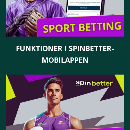
FUNKTIONER I SPINBETTER-
MOBILAPPEN