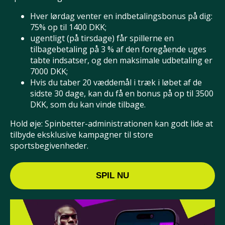
Hver lørdag venter en indbetalingsbonus på dig:
75% op til 1400 DKK;
ugentligt (på tirsdage) får spillerne en
tilbagebetaling på 3 % af den foregående uges
tabte indsatser, og den maksimale udbetaling er
7000 DKK;
Hvis du taber 20 væddemål i træk i løbet af de
sidste 30 dage, kan du få en bonus på op til 3500
DKK, som du kan vinde tilbage.
Hold øje: Spinbetter-administrationen kan godt lide at
tilbyde eksklusive kampagner til store
sportsbegivenheder.
SPIL NU