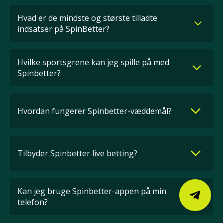
Hvad er de mindste og største tilladte
indsatser på SpinBetter?
Hvilke sportsgrene kan jeg spille på med
Spinbetter?
Hvordan fungerer Spinbetter-væddemål?
Tilbyder Spinbetter live betting?
Kan jeg bruge Spinbetter-appen på min
telefon?