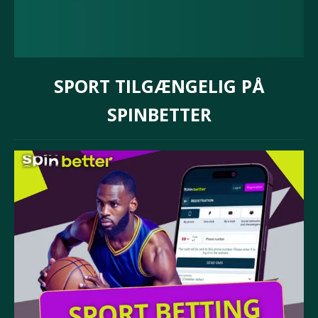
SPORT TILGÆNGELIG PÅ
SPINBETTER