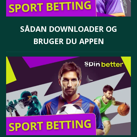
SÅDAN DOWNLOADER OG
BRUGER DU APPEN