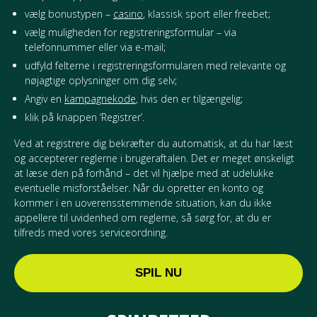
vælg bonustypen –
casino
, klassisk sport eller freebet;
vælg muligheden for registreringsformular – via
telefonnummer eller via e-mail;
udfyld felterne i registreringsformularen med relevante og
nøjagtige oplysninger om dig selv;
Angiv en
kampagnekode
, hvis den er tilgængelig;
klik på knappen ‘Registrer’.
Ved at registrere dig bekræfter du automatisk, at du har læst
og accepterer reglerne i brugeraftalen. Det er meget ønskeligt
at læse den på forhånd – det vil hjælpe med at udelukke
eventuelle misforståelser. Når du opretter en konto og
kommer i en uoverensstemmende situation, kan du ikke
appellere til uvidenhed om reglerne, så sørg for, at du er
tilfreds med vores serviceordning.
SPIL NU