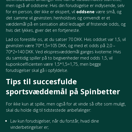
men også af oddsene: Hvis din forudsigelse er indlysende, selv
for en person, der ikke er ekspert, vil
oddsene
være små, og
det samme vil gevinsten; henholdsvis og omvendt er et
væddemål på en sensation altid ledsaget af fristende odds, og
hvis det lykkes, giver det en fortjeneste.
Lad os forestille os, at du satser 70 DKK. Hvis oddset var 1,5, vil
gevinsten være 70*1,5=105 DKK, og med et odds på 2,0 –
70*2=140 DKK. Ved ekspresvæddemål ganges kvoterne: Hvis
du samtidig spiller på to begivenheder med odds 1,5, vil
kuponkoefficienten være 1,5*1,5=1,75, men begge
forudsigelser skal gå i opfyldelse.
Tips til succesfulde
sportsvæddemål på Spinbetter
For ikke kun at spille, men også for at vinde så ofte som muligt,
skal du holde dig til tidstestede anbefalinger:
Lav kun forudsigelser, når du forstår, hvad dine
vinderbetingelser er;