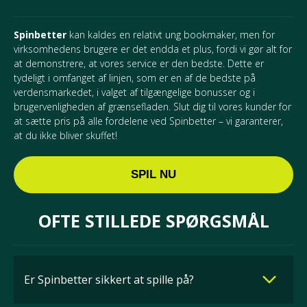
Spinbetter
kan kaldes en relativt ung bookmaker, men for
virksomhedens brugere er det endda et plus, fordi vi gør alt for
at demonstrere, at vores service er den bedste. Dette er
tydeligt i omfanget af linjen, som er en af de bedste på
verdensmarkedet, i valget af tilgængelige bonusser og i
brugervenligheden af grænsefladen. Slut dig til vores kunder for
at sætte pris på alle fordelene ved Spinbetter – vi garanterer,
at du ikke bliver skuffet!
SPIL NU
OFTE STILLEDE SPØRGSMÅL
Er Spinbetter sikkert at spille på?