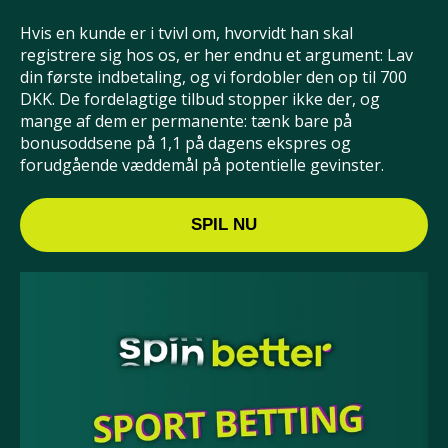
Hvis en kunde er i tvivl om, hvorvidt han skal
registrere sig hos os, er her endnu et argument: Lav
din første indbetaling, og vi fordobler den op til 700
DKK. De fordelagtige tilbud stopper ikke der, og
mange af dem er permanente: tænk bare på
bonusoddsene på 1,1 på dagens ekspres og
forudgående væddemål på potentielle gevinster.
SPIL NU