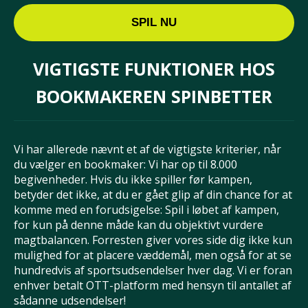
SPIL NU
VIGTIGSTE FUNKTIONER HOS
BOOKMAKEREN SPINBETTER
Vi har allerede nævnt et af de vigtigste kriterier, når
du vælger en bookmaker: Vi har op til 8.000
begivenheder. Hvis du ikke spiller før kampen,
betyder det ikke, at du er gået glip af din chance for at
komme med en forudsigelse: Spil i løbet af kampen,
for kun på denne måde kan du objektivt vurdere
magtbalancen. Forresten giver vores side dig ikke kun
mulighed for at placere væddemål, men også for at se
hundredvis af sportsudsendelser hver dag. Vi er foran
enhver betalt OTT-platform med hensyn til antallet af
sådanne udsendelser!