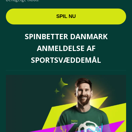
SPIL NU
SPINBETTER DANMARK
ANMELDELSE AF
SPORTSVÆDDEMÅL