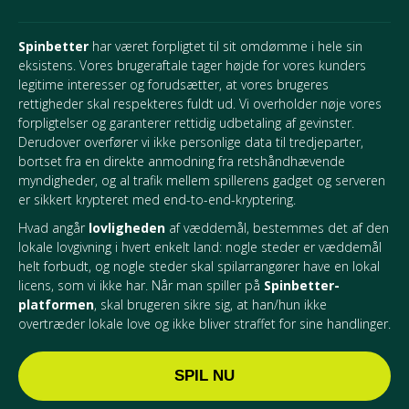
Spinbetter
har været forpligtet til sit omdømme i hele sin
eksistens. Vores brugeraftale tager højde for vores kunders
legitime interesser og forudsætter, at vores brugeres
rettigheder skal respekteres fuldt ud. Vi overholder nøje vores
forpligtelser og garanterer rettidig udbetaling af gevinster.
Derudover overfører vi ikke personlige data til tredjeparter,
bortset fra en direkte anmodning fra retshåndhævende
myndigheder, og al trafik mellem spillerens gadget og serveren
er sikkert krypteret med end-to-end-kryptering.
Hvad angår
lovligheden
af væddemål, bestemmes det af den
lokale lovgivning i hvert enkelt land: nogle steder er væddemål
helt forbudt, og nogle steder skal spilarrangører have en lokal
licens, som vi ikke har. Når man spiller på
Spinbetter-
platformen
, skal brugeren sikre sig, at han/hun ikke
overtræder lokale love og ikke bliver straffet for sine handlinger.
SPIL NU