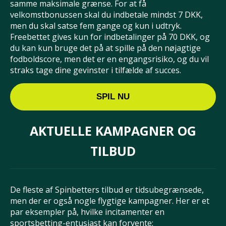
samme maksimale grænse. For at få
velkomstbonussen skal du indbetale mindst 7 DKK,
men du skal satse fem gange og kun i udtryk.
Freebettet gives kun for indbetalinger på 70 DKK, og
du kan kun bruge det på at spille på den nøjagtige
fodboldscore, men det er en engangsrisiko, og du vil
straks tage dine gevinster i tilfælde af succes.
SPIL NU
AKTUELLE KAMPAGNER OG
TILBUD
De fleste af Spinbetters tilbud er tidsubegrænsede,
men der er også nogle flygtige kampagner. Her er et
par eksempler på, hvilke incitamenter en
sportsbetting-entusiast kan forvente: