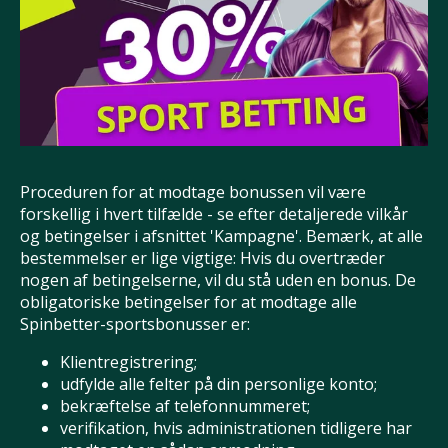
Proceduren for at modtage bonussen vil være
forskellig i hvert tilfælde - se efter detaljerede vilkår
og betingelser i afsnittet 'Kampagne'. Bemærk, at alle
bestemmelser er lige vigtige: Hvis du overtræder
nogen af betingelserne, vil du stå uden en bonus. De
obligatoriske betingelser for at modtage alle
Spinbetter-sportsbonusser er:
Klientregistrering;
udfylde alle felter på din personlige konto;
bekræftelse af telefonnummeret;
verifikation, hvis administrationen tidligere har