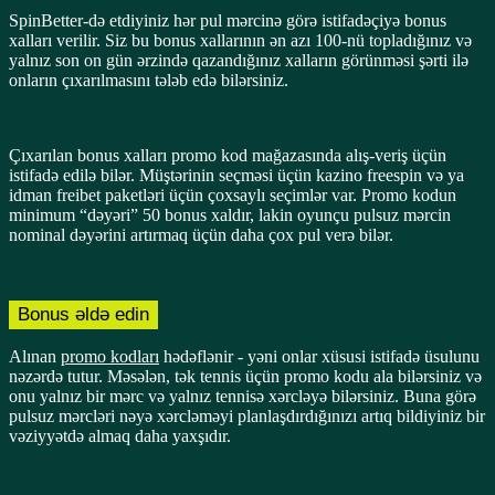
SpinBetter-də etdiyiniz hər pul mərcinə görə istifadəçiyə bonus
xalları verilir. Siz bu bonus xallarının ən azı 100-nü topladığınız və
yalnız son on gün ərzində qazandığınız xalların görünməsi şərti ilə
onların çıxarılmasını tələb edə bilərsiniz.
Çıxarılan bonus xalları promo kod mağazasında alış-veriş üçün
istifadə edilə bilər. Müştərinin seçməsi üçün kazino freespin və ya
idman freibet paketləri üçün çoxsaylı seçimlər var. Promo kodun
minimum “dəyəri” 50 bonus xaldır, lakin oyunçu pulsuz mərcin
nominal dəyərini artırmaq üçün daha çox pul verə bilər.
Bonus əldə edin
Alınan
promo kodları
hədəflənir - yəni onlar xüsusi istifadə üsulunu
nəzərdə tutur. Məsələn, tək tennis üçün promo kodu ala bilərsiniz və
onu yalnız bir mərc və yalnız tennisə xərcləyə bilərsiniz. Buna görə
pulsuz mərcləri nəyə xərcləməyi planlaşdırdığınızı artıq bildiyiniz bir
vəziyyətdə almaq daha yaxşıdır.