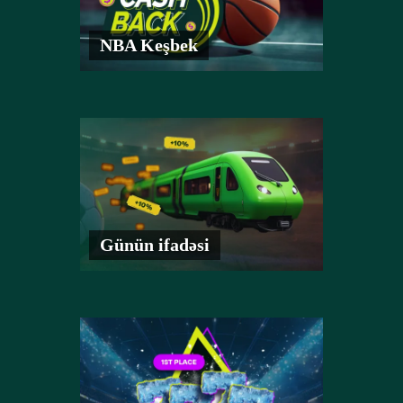
NBA Keşbek
Günün ifadəsi