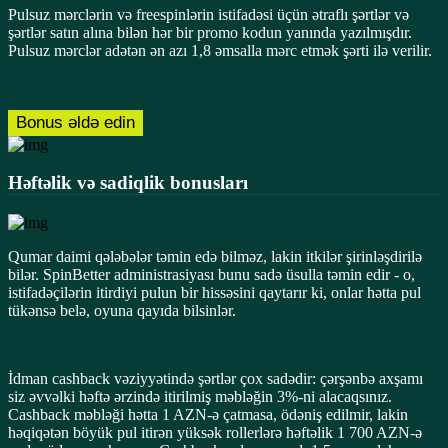
Pulsuz mərclərin və freespinlərin istifadəsi üçün ətraflı şərtlər və
şərtlər satın alına bilən hər bir promo kodun yanında yazılmışdır.
Pulsuz mərclər adətən ən azı 1,8 əmsalla mərc etmək şərti ilə verilir.
Bonus əldə edin
Həftəlik və sadiqlik bonusları
Qumar daimi qələbələr təmin edə bilməz, lakin itkilər şirinləşdirilə
bilər. SpinBetter administrasiyası bunu sadə üsulla təmin edir - o,
istifadəçilərin itirdiyi pulun bir hissəsini qaytarır ki, onlar hətta pul
tükənsə belə, oyuna qayıda bilsinlər.
İdman cashback vəziyyətində şərtlər çox sadədir: çərşənbə axşamı
siz əvvəlki həftə ərzində itirilmiş məbləğin 3%-ni alacaqsınız.
Cashback məbləği hətta 1 AZN-ə çatmasa, ödəniş edilmir, lakin
həqiqətən böyük pul itirən yüksək rollerlərə həftəlik 1 700 AZN-ə