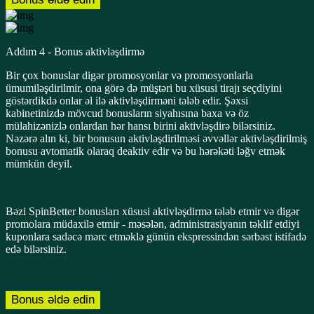
Addım 4 - Bonus aktivləşdirmə
Bir çox bonuslar digər promosyonlar və promosyonlarla
ümumiləşdirilmir, ona görə də müştəri bu xüsusi tirajı seçdiyini
göstərdikdə onlar əl ilə aktivləşdirməni tələb edir. Şəxsi
kabinetinizdə mövcud bonusların siyahısına baxa və öz
mülahizənizlə onlardan hər hansı birini aktivləşdirə bilərsiniz.
Nəzərə alın ki, bir bonusun aktivləşdirilməsi əvvəllər aktivləşdirilmiş
bonusu avtomatik olaraq deaktiv edir və bu hərəkəti ləğv etmək
mümkün deyil.
Bəzi SpinBetter bonusları xüsusi aktivləşdirmə tələb etmir və digər
promolara müdaxilə etmir - məsələn, administrasiyanın təklif etdiyi
kuponlara sadəcə mərc etməklə günün ekspressindən sərbəst istifadə
edə bilərsiniz.
Bonus əldə edin