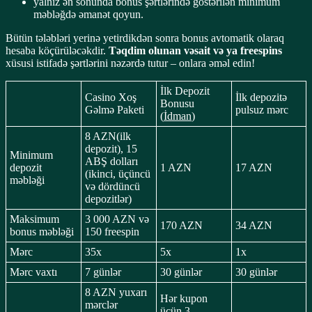
yalnız ən sonunda bonus şərtlərində göstərilən minimum
məbləğdə əmanət qoyun.
Bütün tələbləri yerinə yetirdikdən sonra bonus avtomatik olaraq
hesaba köçürüləcəkdir.
Təqdim olunan vəsait və ya freespins
xüsusi istifadə şərtlərini nəzərdə tutur – onlara əməl edin!
İlk Depozit
Casino Xoş
İlk depozitə
Bonusu
Gəlmə Paketi
pulsuz mərc
(
İdman
)
8 AZN(ilk
depozit), 15
Minimum
ABŞ dolları
depozit
1 AZN
17 AZN
(ikinci, üçüncü
məbləği
və dördüncü
depozitlər)
Maksimum
3 000 AZN və
170 AZN
34 AZN
bonus məbləği
150 ​​freespin
Mərc
35х
5х
1х
Mərc vaxtı
7 günlər
30 günlər
30 günlər
8 AZN yuxarı
Hər kupon
mərclər
üçün 3