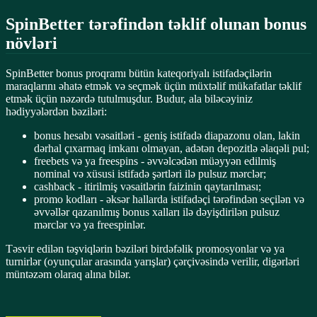
SpinBetter tərəfindən təklif olunan bonus
növləri
SpinBetter bonus proqramı bütün kateqoriyalı istifadəçilərin
maraqlarını əhatə etmək və seçmək üçün müxtəlif mükafatlar təklif
etmək üçün nəzərdə tutulmuşdur. Budur, ala biləcəyiniz
hədiyyələrdən bəziləri:
bonus hesabı vəsaitləri - geniş istifadə diapazonu olan, lakin
dərhal çıxarmaq imkanı olmayan, adətən depozitlə əlaqəli pul;
freebets və ya freespins - əvvəlcədən müəyyən edilmiş
nominal və xüsusi istifadə şərtləri ilə pulsuz mərclər;
cashback - itirilmiş vəsaitlərin faizinin qaytarılması;
promo kodları - əksər hallarda istifadəçi tərəfindən seçilən və
əvvəllər qazanılmış bonus xalları ilə dəyişdirilən pulsuz
mərclər və ya freespinlər.
Təsvir edilən təşviqlərin bəziləri birdəfəlik promosyonlar və ya
turnirlər (oyunçular arasında yarışlar) çərçivəsində verilir, digərləri
müntəzəm olaraq alına bilər.