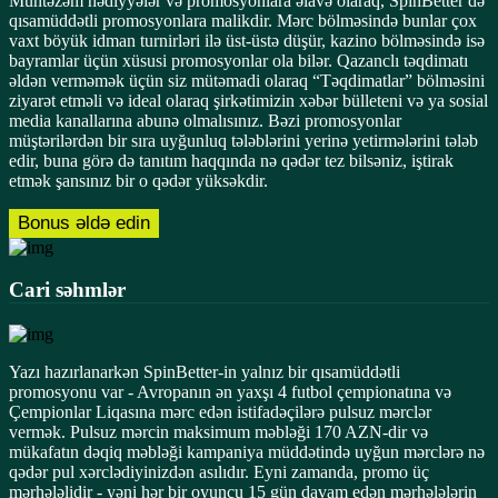
Müntəzəm hədiyyələr və promosyonlara əlavə olaraq, SpinBetter də
qısamüddətli promosyonlara malikdir. Mərc bölməsində bunlar çox
vaxt böyük idman turnirləri ilə üst-üstə düşür, kazino bölməsində isə
bayramlar üçün xüsusi promosyonlar ola bilər. Qazanclı təqdimatı
əldən verməmək üçün siz mütəmadi olaraq “Təqdimatlar” bölməsini
ziyarət etməli və ideal olaraq şirkətimizin xəbər bülleteni və ya sosial
media kanallarına abunə olmalısınız. Bəzi promosyonlar
müştərilərdən bir sıra uyğunluq tələblərini yerinə yetirmələrini tələb
edir, buna görə də tanıtım haqqında nə qədər tez bilsəniz, iştirak
etmək şansınız bir o qədər yüksəkdir.
Bonus əldə edin
Cari səhmlər
Yazı hazırlanarkən SpinBetter-in yalnız bir qısamüddətli
promosyonu var - Avropanın ən yaxşı 4 futbol çempionatına və
Çempionlar Liqasına mərc edən istifadəçilərə pulsuz mərclər
vermək. Pulsuz mərcin maksimum məbləği 170 AZN-dir və
mükafatın dəqiq məbləği kampaniya müddətində uyğun mərclərə nə
qədər pul xərclədiyinizdən asılıdır. Eyni zamanda, promo üç
mərhələlidir - yəni hər bir oyunçu 15 gün davam edən mərhələlərin