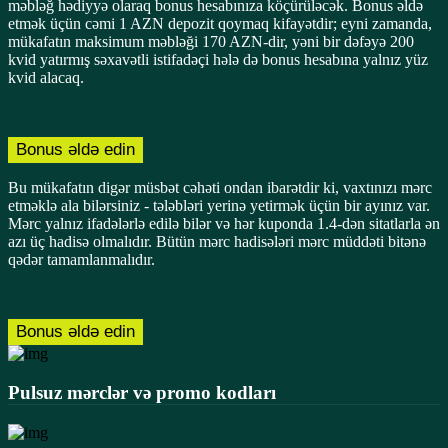
məbləğ hədiyyə olaraq bonus hesabınıza köçürüləcək. Bonus əldə
etmək üçün cəmi 1 AZN depozit qoymaq kifayətdir; eyni zamanda,
mükafatın maksimum məbləği 170 AZN-dir, yəni bir dəfəyə 200
kvid yatırmış səxavətli istifadəçi hələ də bonus hesabına yalnız yüz
kvid alacaq.
Bonus əldə edin
Bu mükafatın digər müsbət cəhəti ondan ibarətdir ki, vaxtınızı mərc
etməklə ala bilərsiniz - tələbləri yerinə yetirmək üçün bir ayınız var.
Mərc yalnız ifadələrlə edilə bilər və hər kuponda 1.4-dən sitatlarla ən
azı üç hadisə olmalıdır. Bütün mərc hadisələri mərc müddəti bitənə
qədər tamamlanmalıdır.
Bonus əldə edin
Pulsuz mərclər və promo kodları