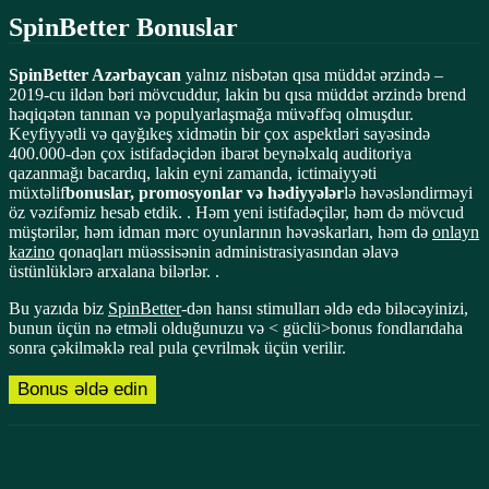
SpinBetter Bonuslar
SpinBetter Azərbaycan
yalnız nisbətən qısa müddət ərzində –
2019-cu ildən bəri mövcuddur, lakin bu qısa müddət ərzində brend
həqiqətən tanınan və populyarlaşmağa müvəffəq olmuşdur.
Keyfiyyətli və qayğıkeş xidmətin bir çox aspektləri sayəsində
400.000-dən çox istifadəçidən ibarət beynəlxalq auditoriya
qazanmağı bacardıq, lakin eyni zamanda, ictimaiyyəti
müxtəlif
bonuslar, promosyonlar və hədiyyələr
lə həvəsləndirməyi
öz vəzifəmiz hesab etdik. . Həm yeni istifadəçilər, həm də mövcud
müştərilər, həm idman mərc oyunlarının həvəskarları, həm də
onlayn
kazino
qonaqları müəssisənin administrasiyasından əlavə
üstünlüklərə arxalana bilərlər. .
Bu yazıda biz
SpinBetter
-dən hansı stimulları əldə edə biləcəyinizi,
bunun üçün nə etməli olduğunuzu və < güclü>bonus fondlarıdaha
sonra çəkilməklə real pula çevrilmək üçün verilir.
Bonus əldə edin