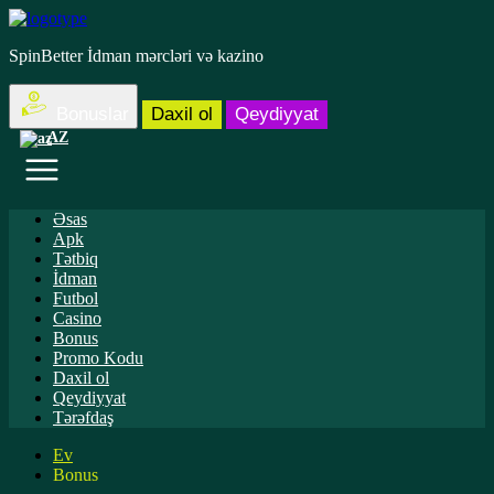
SpinBetter İdman mərcləri və kazino
Bonuslar
Daxil ol
Qeydiyyat
AZ
Əsas
Apk
Tətbiq
İdman
Futbol
Casino
Bonus
Promo Kodu
Daxil ol
Qeydiyyat
Tərəfdaş
Ev
Bonus