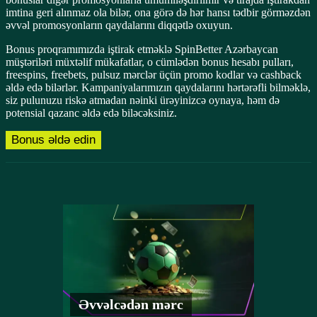
imtina geri alınmaz ola bilər, ona görə də hər hansı tədbir görməzdən
əvvəl promosyonların qaydalarını diqqətlə oxuyun.
Bonus proqramımızda iştirak etməklə SpinBetter Azərbaycan
müştəriləri müxtəlif mükafatlar, o cümlədən bonus hesabı pulları,
freespins, freebets, pulsuz mərclər üçün promo kodlar və cashback
əldə edə bilərlər. Kampaniyalarımızın qaydalarını hərtərəfli bilməklə,
siz pulunuzu riskə atmadan nəinki ürəyinizcə oynaya, həm də
potensial qazanc əldə edə biləcəksiniz.
Bonus əldə edin
Əvvəlcədən mərc