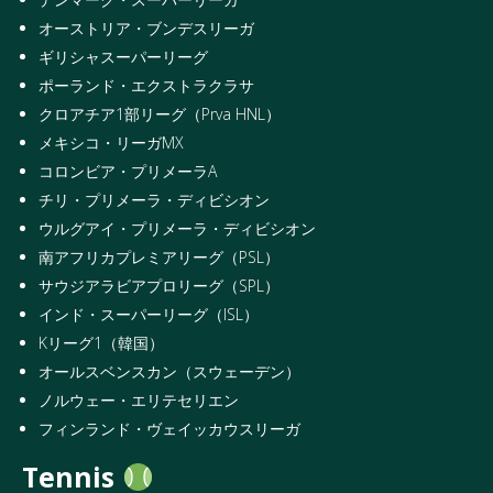
オーストリア・ブンデスリーガ
ギリシャスーパーリーグ
ポーランド・エクストラクラサ
クロアチア1部リーグ（Prva HNL）
メキシコ・リーガMX
コロンビア・プリメーラA
チリ・プリメーラ・ディビシオン
ウルグアイ・プリメーラ・ディビシオン
南アフリカプレミアリーグ（PSL）
サウジアラビアプロリーグ（SPL）
インド・スーパーリーグ（ISL）
Kリーグ1（韓国）
オールスベンスカン（スウェーデン）
ノルウェー・エリテセリエン
フィンランド・ヴェイッカウスリーガ
Tennis