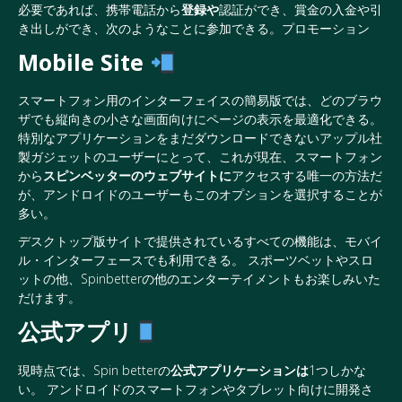
必要であれば、携帯電話から
登録や
認証ができ、賞金の入金や引
き出しができ、次のようなことに参加できる。プロモーション
Mobile Site
スマートフォン用のインターフェイスの簡易版では、どのブラウ
ザでも縦向きの小さな画面向けにページの表示を最適化できる。
特別なアプリケーションをまだダウンロードできないアップル社
製ガジェットのユーザーにとって、これが現在、スマートフォン
から
スピンベッターのウェブサイトに
アクセスする唯一の方法だ
が、アンドロイドのユーザーもこのオプションを選択することが
多い。
デスクトップ版サイトで提供されているすべての機能は、モバイ
ル・インターフェースでも利用できる。 スポーツベットやスロ
ットの他、Spinbetterの他のエンターテイメントもお楽しみいた
だけます。
公式アプリ
現時点では、Spin betterの
公式アプリケーションは
1つしかな
い。 アンドロイドのスマートフォンやタブレット向けに開発さ