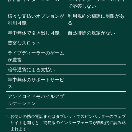
で応答しない
様々な支払いオプションが
利用規約の翻訳に制限があ
利用可能
る
年中無休で引き出し可能
自己排除の規定がない
豊富なスロット
ライブディーラーのゲーム
が豊富
暗号通貨による支払い
年中無休のサポートサービ
ス
アンドロイドモバイルアプ
リケーション
お使いの携帯電話またはタブレットでスピンベッターのウェブ
サイトを開くと、簡易版のインターフェースが自動的に読み込
まれます；