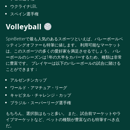
ウクライナLBL
スペイン選手権
Volleyball
SpinBetterで最も人気のあるスポーツといえば、バレーボールベ
ッティングオファーも特筆に値します。 利用可能なマーケット
は、このスポーツの多くの愛好家を満足させるでしょう。 バレ
ーボールのシーズンは1年の大半をカバーするため、種類は非常
に豊富です。 プレイヤーは以下のバレーボールの試合に賭ける
ことができます：
アルゼンチンカップ
ワールド・アマチュア・リーグ
キャピタル・チャレンジ・カップ
ブラジル・スーパーリーグ選手権
もちろん、選択肢はもっと多い。 また、試合前マーケットやラ
イブマーケットなど、ベットの種類が豊富なのも特筆すべき点
だ。