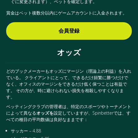
ぐに変更されます）、ベットを確定します。
賞金はベット後数分以内にゲームアカウントに入金されます。
会員登録
オッズ
どのブックメーカーもオッズにマージン（理論上の利益）を入れ
ている。 クライアントにとって、できるだけ頻繁に勝つだけで
なく、オフィスのマージンをできるだけ低く保つことは有益で
す。 その方が、時に避けられない損失を相殺しやすくなりま
す。
ベッティングクラブの管理者は、特定のスポーツやトーナメント
によって異なる
オッズを
設定していますが、Spinbetterでは、す
べての種目の平均数値は良好なままです：
サッカー – 4.88