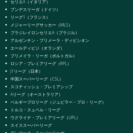
セリエA（イタリア）
ブンデスリーガ（ドイツ）
リーグ1（フランス）
メジャーリーグサッカー（MLS）
ブラジレイロンセリエA（ブラジル）
アルゼンチン・プリメーラ・ディビシオン
エールディビジ（オランダ）
プリメイラ・リーガ（ポルトガル）
ロシア・プレミアリーグ（RPL）
J1リーグ（日本）
中国スーパーリーグ（CSL）
スコティッシュ・プレミアシップ
Aリーグ（オーストラリア）
ベルギープロリーグ（ジュピラー・プロ・リーグ）
トルコ・スュペル・リーグ
ウクライナ・プレミアリーグ（UPL）
スイススーパーリーグ
デンマーク・スーパーリーガ