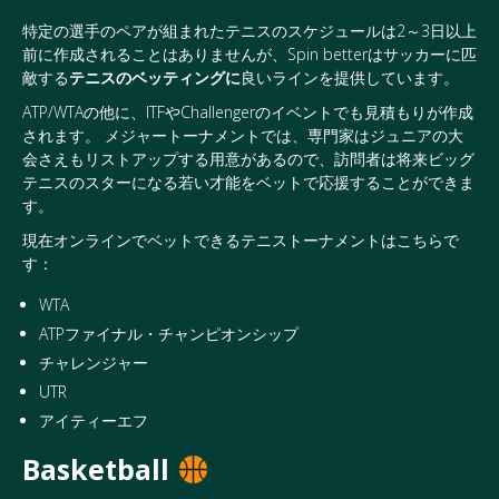
特定の選手のペアが組まれたテニスのスケジュールは2～3日以上
前に作成されることはありませんが、Spin betterはサッカーに匹
敵する
テニスのベッティングに
良いラインを提供しています。
ATP/WTAの他に、ITFやChallengerのイベントでも見積もりが作成
されます。 メジャートーナメントでは、専門家はジュニアの大
会さえもリストアップする用意があるので、訪問者は将来ビッグ
テニスのスターになる若い才能をベットで応援することができま
す。
現在オンラインでベットできるテニストーナメントはこちらで
す：
WTA
ATPファイナル・チャンピオンシップ
チャレンジャー
UTR
アイティーエフ
Basketball