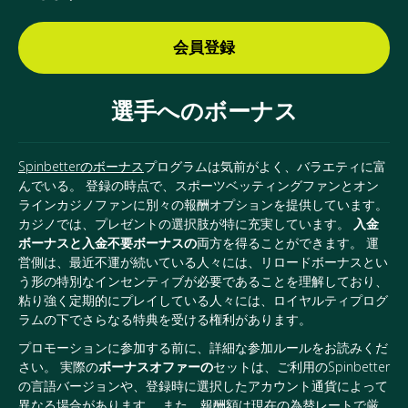
会員登録
選手へのボーナス
Spinbetterのボーナス
プログラムは気前がよく、バラエティに富
んでいる。 登録の時点で、スポーツベッティングファンとオン
ラインカジノファンに別々の報酬オプションを提供しています。
カジノでは、プレゼントの選択肢が特に充実しています。
入金
ボーナスと入金不要ボーナスの
両方を得ることができます。 運
営側は、最近不運が続いている人々には、リロードボーナスとい
う形の特別なインセンティブが必要であることを理解しており、
粘り強く定期的にプレイしている人々には、ロイヤルティプログ
ラムの下でさらなる特典を受ける権利があります。
プロモーションに参加する前に、詳細な参加ルールをお読みくだ
さい。 実際の
ボーナスオファーの
セットは、ご利用のSpinbetter
の言語バージョンや、登録時に選択したアカウント通貨によって
異なる場合があります。 また、報酬額は現在の為替レートで厳