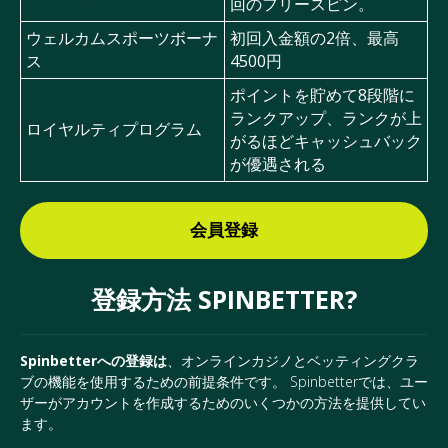
回のフリースピン。
ウェルカムスポーツボーナ
初回入金額の2倍、最高
ス
4500円
ポイントを貯めて8段階に
ランクアップ、ランクが上
ロイヤルティプログラム
がるほどキャッシュバック
が優遇される
会員登録
登録方法 SPINBETTER?
Spinbetterへの登録は
、オンラインカジノとベッティングクラ
ブの機能を使用するための前提条件です。 Spinbetterでは、ユー
ザーがアカウントを作成するためのいくつかの方法を提供してい
ます。