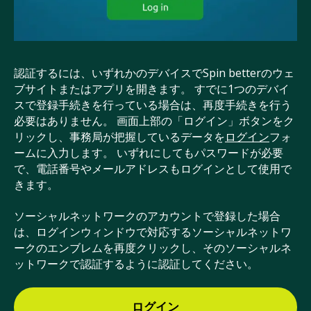
認証するには、いずれかのデバイスでSpin betterのウェ
ブサイトまたはアプリを開きます。 すでに1つのデバイ
スで登録手続きを行っている場合は、再度手続きを行う
必要はありません。 画面上部の「ログイン」ボタンをク
リックし、事務局が把握しているデータを
ログイン
フォ
ームに入力します。 いずれにしてもパスワードが必要
で、電話番号やメールアドレスもログインとして使用で
きます。
ソーシャルネットワークのアカウントで登録した場合
は、ログインウィンドウで対応するソーシャルネットワ
ークのエンブレムを再度クリックし、そのソーシャルネ
ットワークで認証するように認証してください。
ログイン