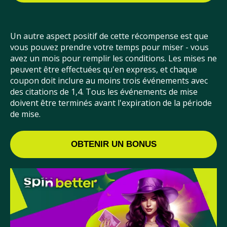
Un autre aspect positif de cette récompense est que
vous pouvez prendre votre temps pour miser - vous
avez un mois pour remplir les conditions. Les mises ne
peuvent être effectuées qu'en express, et chaque
coupon doit inclure au moins trois événements avec
des citations de 1,4. Tous les événements de mise
doivent être terminés avant l'expiration de la période
de mise.
OBTENIR UN BONUS