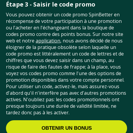
Étape 3 - Saisir le code promo
Vous pouvez obtenir un code promo SpinBetter en
récompense de votre participation à une promotion
ou l'acheter en l'échangeant dans la boutique de
codes promo contre des points bonus. Sur notre site
web et notre
application
, nous avons décidé de nous
éloigner de la pratique obsolète selon laquelle un
code promo est littéralement un code de lettres et de
chiffres que vous devez saisir dans un champ, au
risque de faire des fautes de frappe; à la place, vous
voyez vos codes promo comme l'une des options de
promotion disponibles dans votre compte personnel.
Pour utiliser un code, activez-le, mais assurez-vous
d'abord qu'il n'interfère pas avec d'autres promotions
actives. N'oubliez pas: les codes promotionnels ont
presque toujours une durée de validité limitée, ne
tardez donc pas à les activer.
OBTENIR UN BONUS