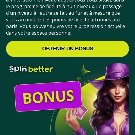
le programme de fidélité à huit niveaux. Le passage
d'un niveau à l'autre se fait au fur et à mesure que
vous accumulez des points de fidélité attribués aux
paris. Vous pouvez suivre votre progression actuelle
dans votre espace personnel.
OBTENIR UN BONUS