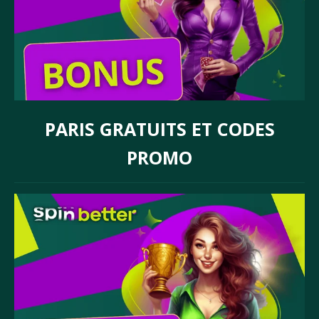
PARIS GRATUITS ET CODES
PROMO