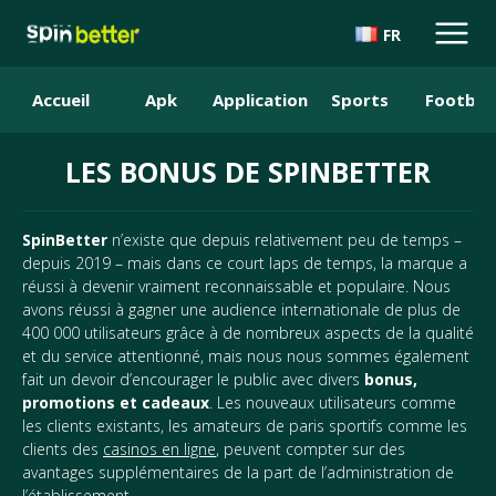
FR
Accueil
Apk
Application
Sports
Football
LES BONUS DE SPINBETTER
SpinBetter
n’existe que depuis relativement peu de temps –
depuis 2019 – mais dans ce court laps de temps, la marque a
réussi à devenir vraiment reconnaissable et populaire. Nous
avons réussi à gagner une audience internationale de plus de
400 000 utilisateurs grâce à de nombreux aspects de la qualité
et du service attentionné, mais nous nous sommes également
fait un devoir d’encourager le public avec divers
bonus,
promotions et cadeaux
. Les nouveaux utilisateurs comme
les clients existants, les amateurs de paris sportifs comme les
clients des
casinos en ligne
, peuvent compter sur des
avantages supplémentaires de la part de l’administration de
l’établissement.