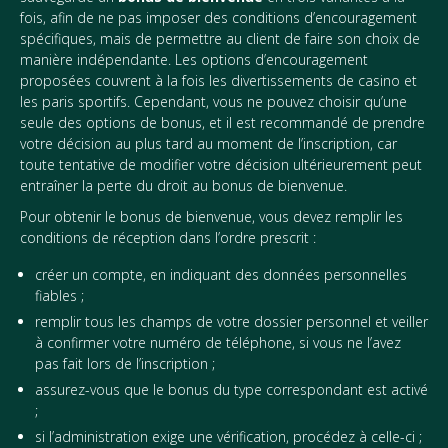
fois, afin de ne pas imposer des conditions d’encouragement
spécifiques, mais de permettre au client de faire son choix de
manière indépendante. Les options d’encouragement
proposées couvrent à la fois les divertissements de casino et
les paris sportifs. Cependant, vous ne pouvez choisir qu’une
seule des options de bonus, et il est recommandé de prendre
votre décision au plus tard au moment de l’inscription, car
toute tentative de modifier votre décision ultérieurement peut
entraîner la perte du droit au bonus de bienvenue.
Pour obtenir le bonus de bienvenue, vous devez remplir les
conditions de réception dans l’ordre prescrit :
créer un compte, en indiquant des données personnelles
fiables ;
remplir tous les champs de votre dossier personnel et veiller
à confirmer votre numéro de téléphone, si vous ne l’avez
pas fait lors de l’inscription ;
assurez-vous que le bonus du type correspondant est activé
;
si l’administration exige une vérification, procédez à celle-ci ;