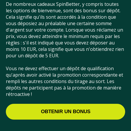
De nombreux cadeaux SpinBetter, y compris toutes
les options de bienvenue, sont des bonus sur dépôt.
Cela signifie qu'ils sont accordés à la condition que
vous déposiez au préalable une certaine somme
d'argent sur votre compte. Lorsque vous réclamez un
prix, vous devez atteindre le minimum requis par les
règles : s'il est indiqué que vous devez déposer au
moins 10 EUR, cela signifie que vous n'obtiendrez rien
pour un dépôt de 5 EUR.
Vous ne devez effectuer un dépôt de qualification
qu'après avoir activé la promotion correspondante et
rempli les autres conditions du tirage au sort. Les
dépôts ne participent pas à la promotion de manière
rétroactive !
OBTENIR UN BONUS