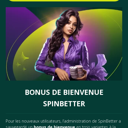
BONUS DE BIENVENUE
SPINBETTER
Pour les nouveaux utilisateurs, l’administration de SpinBetter a
sauvegardé un
bonus de bienvenue
en trois variantes à la