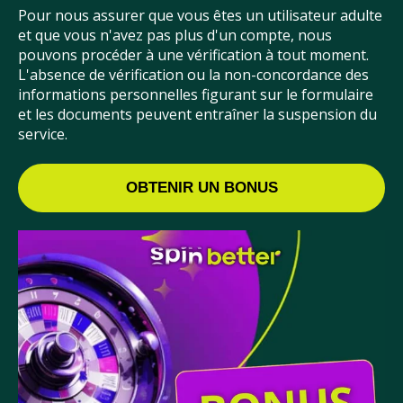
Pour nous assurer que vous êtes un utilisateur adulte
et que vous n'avez pas plus d'un compte, nous
pouvons procéder à une vérification à tout moment.
L'absence de vérification ou la non-concordance des
informations personnelles figurant sur le formulaire
et les documents peuvent entraîner la suspension du
service.
OBTENIR UN BONUS