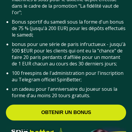
dans le cadre de la promotion "La fidélité vaut de
l'or";
Bonus sportif du samedi sous la forme d'un bonus
de 75 % (jusqu'à 200 EUR) pour les dépôts effectués
le samedi;
bonus pour une série de paris infructueux - jusqu'à
500 $EUR pour les clients qui ont eu la "chance" de
faire 20 paris perdants d'affilée pour un montant
de 1 EUR chacun au cours des 30 derniers jours;
100 freespins de l'administration pour l'inscription
au Telegram officiel SpinBetter;
un cadeau pour l'anniversaire du joueur sous la
forme d'au moins 20 tours gratuits.
OBTENIR UN BONUS