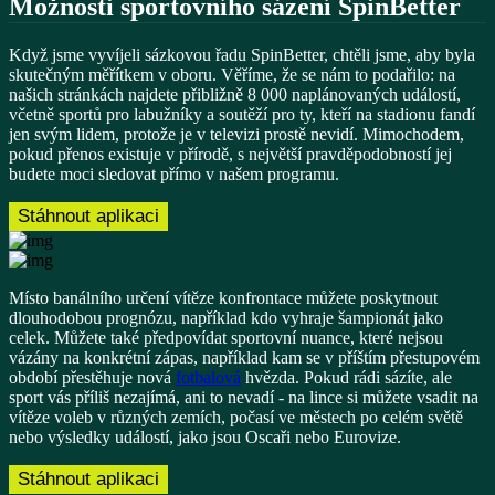
Možnosti sportovního sázení SpinBetter
Když jsme vyvíjeli sázkovou řadu SpinBetter, chtěli jsme, aby byla
skutečným měřítkem v oboru. Věříme, že se nám to podařilo: na
našich stránkách najdete přibližně 8 000 naplánovaných událostí,
včetně sportů pro labužníky a soutěží pro ty, kteří na stadionu fandí
jen svým lidem, protože je v televizi prostě nevidí. Mimochodem,
pokud přenos existuje v přírodě, s největší pravděpodobností jej
budete moci sledovat přímo v našem programu.
Stáhnout aplikaci
Místo banálního určení vítěze konfrontace můžete poskytnout
dlouhodobou prognózu, například kdo vyhraje šampionát jako
celek. Můžete také předpovídat sportovní nuance, které nejsou
vázány na konkrétní zápas, například kam se v příštím přestupovém
období přestěhuje nová
fotbalová
hvězda. Pokud rádi sázíte, ale
sport vás příliš nezajímá, ani to nevadí - na lince si můžete vsadit na
vítěze voleb v různých zemích, počasí ve městech po celém světě
nebo výsledky událostí, jako jsou Oscaři nebo Eurovize.
Stáhnout aplikaci