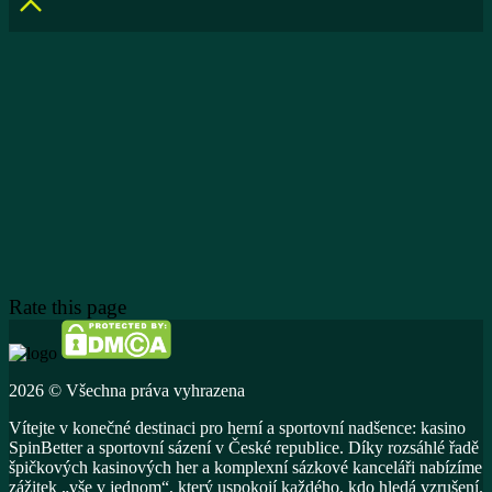
Rate this page
2026 © Všechna práva vyhrazena
Vítejte v konečné destinaci pro herní a sportovní nadšence: kasino
SpinBetter a sportovní sázení v České republice. Díky rozsáhlé řadě
špičkových kasinových her a komplexní sázkové kanceláři nabízíme
zážitek „vše v jednom“, který uspokojí každého, kdo hledá vzrušení.