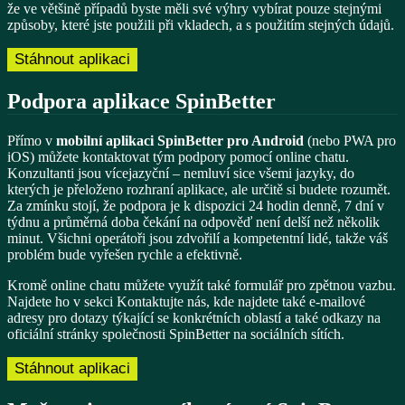
že ve většině případů byste měli své výhry vybírat pouze stejnými
způsoby, které jste použili při vkladech, a s použitím stejných údajů.
Stáhnout aplikaci
Podpora aplikace SpinBetter
Přímo v
mobilní aplikaci SpinBetter pro Android
(nebo PWA pro
iOS) můžete kontaktovat tým podpory pomocí online chatu.
Konzultanti jsou vícejazyční – nemluví sice všemi jazyky, do
kterých je přeloženo rozhraní aplikace, ale určitě si budete rozumět.
Za zmínku stojí, že podpora je k dispozici 24 hodin denně, 7 dní v
týdnu a průměrná doba čekání na odpověď není delší než několik
minut. Všichni operátoři jsou zdvořilí a kompetentní lidé, takže váš
problém bude vyřešen rychle a efektivně.
Kromě online chatu můžete využít také formulář pro zpětnou vazbu.
Najdete ho v sekci Kontaktujte nás, kde najdete také e-mailové
adresy pro dotazy týkající se konkrétních oblastí a také odkazy na
oficiální stránky společnosti SpinBetter na sociálních sítích.
Stáhnout aplikaci