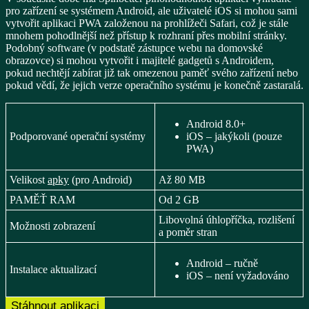
pro zařízení se systémem Android, ale uživatelé iOS si mohou sami
vytvořit aplikaci PWA založenou na prohlížeči Safari, což je stále
mnohem pohodlnější než přístup k rozhraní přes mobilní stránky.
Podobný software (v podstatě zástupce webu na domovské
obrazovce) si mohou vytvořit i majitelé gadgetů s Androidem,
pokud nechtějí zabírat již tak omezenou paměť svého zařízení nebo
pokud vědí, že jejich verze operačního systému je konečně zastaralá.
Android 8.0+
Podporované operační systémy
iOS – jakýkoli (pouze
PWA)
Velikost
apky
(pro Android)
Až 80 MB
PAMĚŤ RAM
Od 2 GB
Libovolná úhlopříčka, rozlišení
Možnosti zobrazení
a poměr stran
Android – ručně
Instalace aktualizací
iOS – není vyžadováno
Stáhnout aplikaci