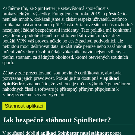
Začněme tím, že SpinBetter je sebevědomá společnost s
prokazatelnými výsledky. Fungujeme od roku 2019, a přestože to
není tak mnoho, dokázali jsme si získat respekt uživatelů, zatímco
kritika na naši adresu není příliš častá. V takové situaci nás rozhodně
nezajímají žádné bezpečnostní incidenty. Tato politika má konkrétní
vyjádření v podobě stejného end-to-end šifrování; možná díky
použití VPN váš provoz někde po cestě zachytí podvodníci, ale
nebudou moci dešifrovat data, ukrást vaše peníze nebo zasáhnout do
určení vítěze hry. Osobní údaje zákazníka navíc nejsou sdíleny s
třetími stranami za žádných okolností, kromě otevřených soudních
sporů.
Zábavy zde prezentované jsou povinně certifikovány, aby byla
potvrzena jejich pravdivost. Pokud je hra dostupná v
aplikaci
SpinBetter
, znamená to, že výherce je určen výhradně generátorem
náhodných čísel a software je přístupný přímým připojením k
zabezpečenému serveru vývojáře.
Stáhnout aplikaci
Jak bezpečně stáhnout SpinBetter?
V současné době
si aplikaci Spinbetter musí stáhnout
pouze