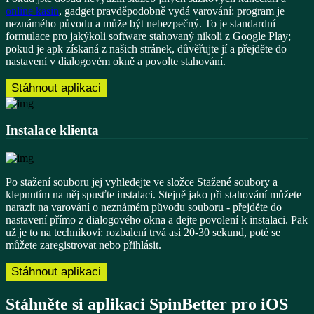
online kasin
, gadget pravděpodobně vydá varování: program je
neznámého původu a může být nebezpečný. To je standardní
formulace pro jakýkoli software stahovaný nikoli z Google Play;
pokud je apk získaná z našich stránek, důvěřujte jí a přejděte do
nastavení v dialogovém okně a povolte stahování.
Stáhnout aplikaci
Instalace klienta
Po stažení souboru jej vyhledejte ve složce Stažené soubory a
klepnutím na něj spusťte instalaci. Stejně jako při stahování můžete
narazit na varování o neznámém původu souboru - přejděte do
nastavení přímo z dialogového okna a dejte povolení k instalaci. Pak
už je to na technikovi: rozbalení trvá asi 20-30 sekund, poté se
můžete zaregistrovat nebo přihlásit.
Stáhnout aplikaci
Stáhněte si aplikaci SpinBetter pro iOS