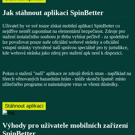
Jak stáhnout aplikaci SpinBetter
Uživatel by ve své touze získat mobilní aplikaci SpinBetter co
nejdříve neměl zapomínat na elementární bezpečnost. Zdroje pro
stažení instalačního souboru je třeba vybírat pečlivě - za spolehlivé
lze považovat pouze naše oficiální webové stránky a oficiální
vstupní stránky vytvořené naší správou speciálně pro ty jurisdikce,
kde webová stránka jako zdroj pro stažení apk není k dispozici.
Pokus o stažení "naší" aplikace ze zdrojů třetích stran - například na
fórech věnovaných hazardním hrám - může skončit špatně: místo
užitečného programu si nainstalujete virus se všemi důsledky.
Stáhnout aplikaci
Výhody pro uživatele mobilních zařízení
SpinBetter