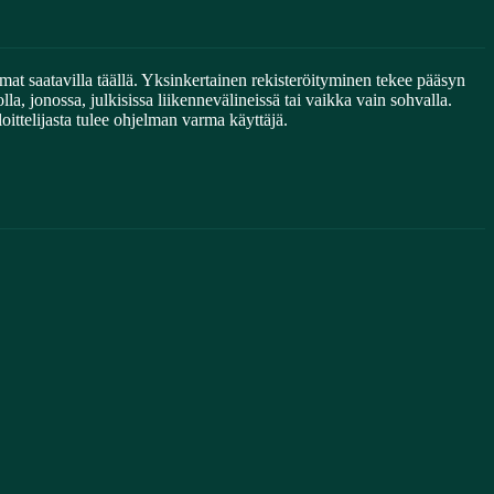
t saatavilla täällä. Yksinkertainen rekisteröityminen tekee pääsyn
lla, jonossa, julkisissa liikennevälineissä tai vaikka vain sohvalla.
oittelijasta tulee ohjelman varma käyttäjä.