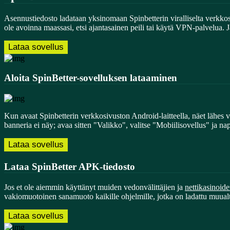
Asennustiedosto ladataan yksinomaan Spinbetterin viralliselta verkkos
ole avoinna maassasi, etsi ajantasainen peili tai käytä VPN-palvelua. 
Lataa sovellus
Aloita SpinBetter-sovelluksen lataaminen
Kun avaat Spinbetterin verkkosivuston Android-laitteella, näet lähes va
banneria ei näy; avaa sitten "Valikko", valitse "Mobiilisovellus" ja na
Lataa sovellus
Lataa SpinBetter APK-tiedosto
Jos et ole aiemmin käyttänyt muiden vedonvälittäjien ja
nettikasinoid
vakiomuotoinen sanamuoto kaikille ohjelmille, jotka on ladattu muualta
Lataa sovellus