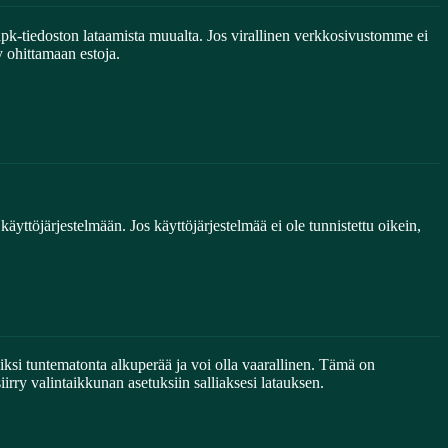
apk-tiedoston lataamista muualta. Jos virallinen verkkosivustomme ei
y ohittamaan estoja.
äyttöjärjestelmään. Jos käyttöjärjestelmää ei ole tunnistettu oikein,
iksi tuntematonta alkuperää ja voi olla vaarallinen. Tämä on
irry valintaikkunan asetuksiin salliaksesi latauksen.