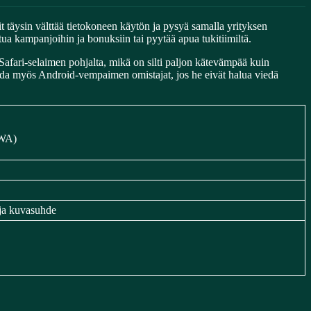
täysin välttää tietokoneen käytön ja pysyä samalla yrityksen
listua kampanjoihin ja bonuksiin tai pyytää apua tukitiimiltä.
 Safari-selaimen pohjalta, mikä on silti paljon kätevämpää kuin
uoda myös Android-vempaimen omistajat, jos he eivät halua viedä
PWA)
 ja kuvasuhde