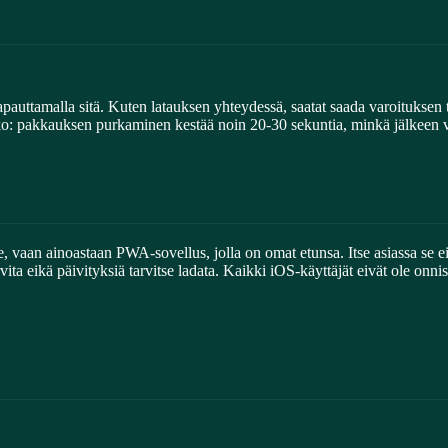
apauttamalla sitä. Kuten latauksen yhteydessä, saatat saada varoituksen 
o: pakkauksen purkaminen kestää noin 20-30 sekuntia, minkä jälkeen voit
:lle, vaan ainoastaan PWA-sovellus, jolla on omat etunsa. Itse asiassa se 
vita eikä päivityksiä tarvitse ladata. Kaikki iOS-käyttäjät eivät ole on