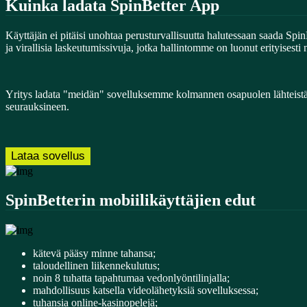
Kuinka ladata SpinBetter App
Käyttäjän ei pitäisi unohtaa perusturvallisuutta halutessaan saada Spi
ja virallisia laskeutumissivuja, jotka hallintomme on luonut erityisesti 
Yritys ladata "meidän" sovelluksemme kolmannen osapuolen lähteistä - 
seurauksineen.
Lataa sovellus
SpinBetterin mobiilikäyttäjien edut
kätevä pääsy minne tahansa;
taloudellinen liikennekulutus;
noin 8 tuhatta tapahtumaa vedonlyöntilinjalla;
mahdollisuus katsella videolähetyksiä sovelluksessa;
tuhansia online-kasinopelejä;