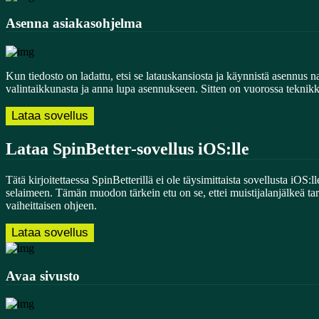
Asenna asiakasohjelma
Kun tiedosto on ladattu, etsi se latauskansiosta ja käynnistä asennus n
valintaikkunasta ja anna lupa asennukseen. Sitten on vuorossa teknikk
Lataa sovellus
Lataa SpinBetter-sovellus iOS:lle
Tätä kirjoitettaessa SpinBetterillä ei ole täysimittaista sovellusta iOS
selaimeen. Tämän muodon tärkein etu on se, ettei muistijalanjälkeä tar
vaiheittaisen ohjeen.
Lataa sovellus
Avaa sivusto