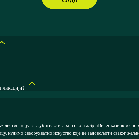
САДА
апликацији?
 дестинацију за љубитеље игара и спорта:SpinBetter казино и спор
цу, нудимо свеобухватно искуство које ће задовољити сваког жељн