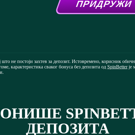
ПРИДРУЖИ 
ај што не постоји захтев за депозит. Истовремено, корисник обич
 томе, карактеристика сваког бонуса без депозита од
SpinBetter
је 
и.
ОНИШЕ SPINBETT
ДЕПОЗИТА