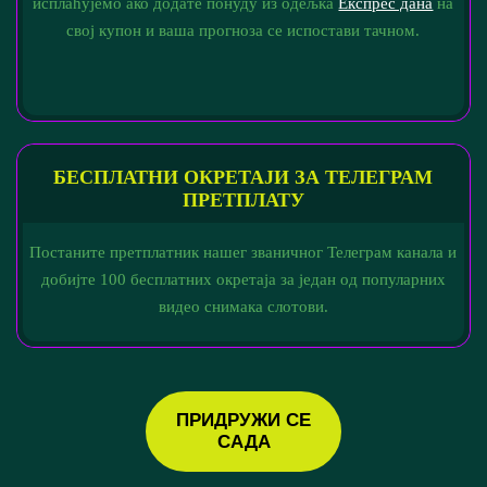
исплаћујемо ако додате понуду из одељка
Експрес дана
на
свој купон и ваша прогноза се испостави тачном.
БЕСПЛАТНИ ОКРЕТАЈИ ЗА ТЕЛЕГРАМ
ПРЕТПЛАТУ
Постаните претплатник нашег званичног Телеграм канала и
добијте 100 бесплатних окретаја за један од популарних
видео снимака слотови.
ПРИДРУЖИ СЕ
САДА