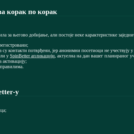
ва корак по корак
а за његово добијање, али постоје неке карактеристике заједнич
 регистровани;
а су контакти потврђени, јер анонимни посетиоци не учествују 
или у
SpinBetter апликацији
, актуелна на дан вашег планираног у
а активацију;
 правилима.
tter-у
ца;