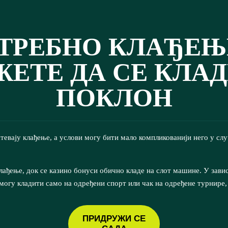
ОТРЕБНО КЛАЂЕЊ
ЕТЕ ДА СЕ КЛАД
ПОКЛОН
тевају клађење, а услови могу бити мало компликованији него у случ
лађење, док се казино бонуси обично кладе на слот машине. У зави
огу кладити само на одређени спорт или чак на одређене турнире,
ПРИДРУЖИ СЕ