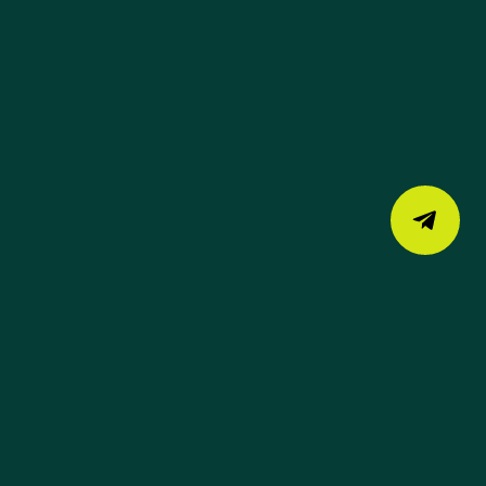
2026 © Sva prava pridržana
Dobrodošli na ultimativnu destinaciju za ljubitelje igara i