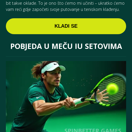
bit takve oklade. To je ono što ćemo mi učiniti – ukratko ćemo
vam reći gdje započeti svoje putovanje u teniskom klađenju.
KLADI SE
POBJEDA U MEČU IU SETOVIMA