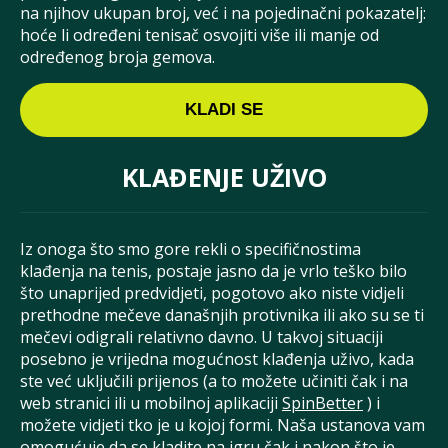
na njihov ukupan broj, već i na pojedinačni pokazatelj:
hoće li određeni tenisač osvojiti više ili manje od
određenog broja gemova.
KLADI SE
KLAĐENJE UŽIVO
Iz onoga što smo gore rekli o specifičnostima
klađenja na tenis, postaje jasno da je vrlo teško bilo
što unaprijed predvidjeti, pogotovo ako niste vidjeli
prethodne mečeve današnjih protivnika ili ako su se ti
mečevi odigrali relativno davno. U takvoj situaciji
posebno je vrijedna mogućnost klađenja uživo, kada
ste već uključili prijenos (a to možete učiniti čak i na
web stranici ili u mobilnoj aplikaciji
SpinBetter
) i
možete vidjeti tko je u kojoj formi. Naša ustanova vam
omogućuje da se kladite na igru ​​čak i nakon što je