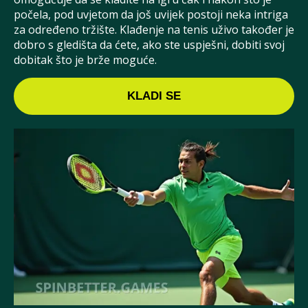
počela, pod uvjetom da još uvijek postoji neka intriga
za određeno tržište. Klađenje na tenis uživo također je
dobro s gledišta da ćete, ako ste uspješni, dobiti svoj
dobitak što je brže moguće.
KLADI SE