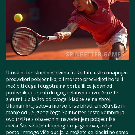
U nekim teniskim mečevima može biti teško unaprijed
predvidjeti pobjednika, ali možete predvidjeti hoće li
meč biti duga i dugotrajna borba ili će jedan od
protivnika poraziti drugog relativno brzo. Ako ste
sigurni u bilo što od ovoga, kladite se na zbroj.
Ukupan broj setova morao bi se birati između više ili
manje od 2,5, zbog čega SpinBetter često kombinira
ovo tržište s obaveznim navođenjem pobjednika
meča. Što se tiče ukupnog broja gemova, ovdje
postoji mnogo više opcija, a možete se kladiti ne samo