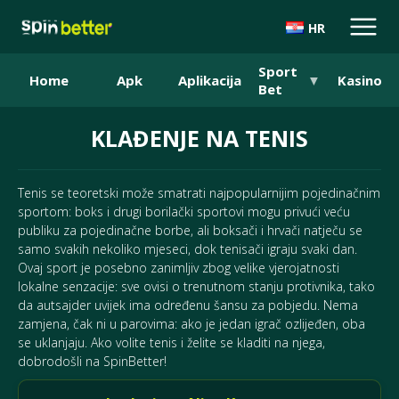
HR
Sport
Home
Apk
Aplikacija
Kasino
Bet
KLAĐENJE NA TENIS
Tenis se teoretski može smatrati najpopularnijim pojedinačnim
sportom: boks i drugi borilački sportovi mogu privući veću
publiku za pojedinačne borbe, ali boksači i hrvači natječu se
samo svakih nekoliko mjeseci, dok tenisači igraju svaki dan.
Ovaj sport je posebno zanimljiv zbog velike vjerojatnosti
lokalne senzacije: sve ovisi o trenutnom stanju protivnika, tako
da autsajder uvijek ima određenu šansu za pobjedu. Nema
zamjena, čak ni u parovima: ako je jedan igrač ozlijeđen, oba
se uklanjaju. Ako volite tenis i želite se kladiti na njega,
dobrodošli na SpinBetter!