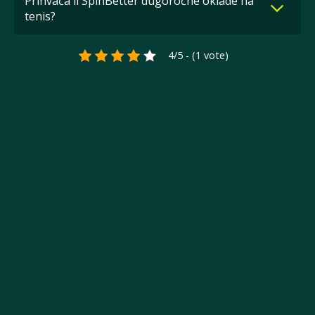
Prihvaća li SpinBetter dugoročne oklade na
tenis?
4/5 - (1 vote)