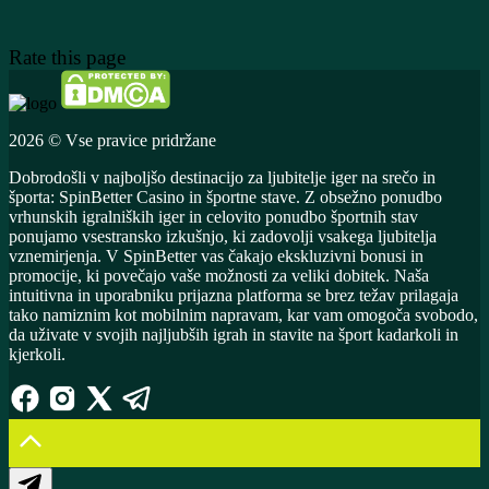
Rate this page
2026 © Vse pravice pridržane
Dobrodošli v najboljšo destinacijo za ljubitelje iger na srečo in
športa: SpinBetter Casino in športne stave. Z obsežno ponudbo
vrhunskih igralniških iger in celovito ponudbo športnih stav
ponujamo vsestransko izkušnjo, ki zadovolji vsakega ljubitelja
vznemirjenja. V SpinBetter vas čakajo ekskluzivni bonusi in
promocije, ki povečajo vaše možnosti za veliki dobitek. Naša
intuitivna in uporabniku prijazna platforma se brez težav prilagaja
tako namiznim kot mobilnim napravam, kar vam omogoča svobodo,
da uživate v svojih najljubših igrah in stavite na šport kadarkoli in
kjerkoli.