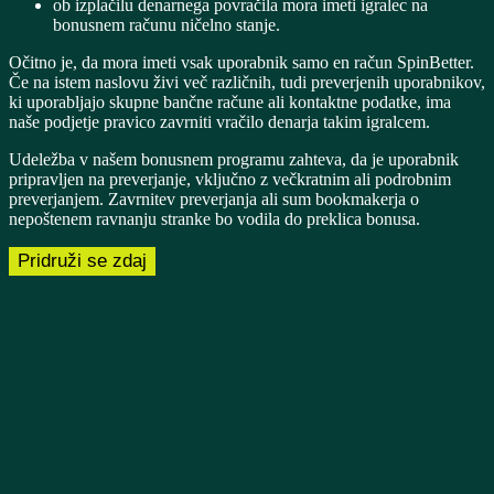
ob izplačilu denarnega povračila mora imeti igralec na
bonusnem računu ničelno stanje.
Očitno je, da mora imeti vsak uporabnik samo en račun SpinBetter.
Če na istem naslovu živi več različnih, tudi preverjenih uporabnikov,
ki uporabljajo skupne bančne račune ali kontaktne podatke, ima
naše podjetje pravico zavrniti vračilo denarja takim igralcem.
Udeležba v našem bonusnem programu zahteva, da je uporabnik
pripravljen na preverjanje, vključno z večkratnim ali podrobnim
preverjanjem. Zavrnitev preverjanja ali sum bookmakerja o
nepoštenem ravnanju stranke bo vodila do preklica bonusa.
Pridruži se zdaj