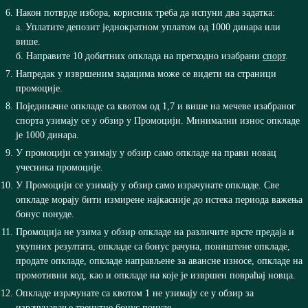
Након потврде избора, корисник треба да испуни два задатка:
a. Уплатите депозит једнократном уплатом од 1000 динара или
више.
б. Направите 10 добитних опклада на претходно изабрани
спорт
.
Напредак у извршеним задацима може се видети на страници
промоције.
Појединачне опкладе са квотом од 1,7 и више на мечеве изабраног
спорта узимају се у обзир у Промоцији. Минимални износ опкладе
је 1000 динара.
У промоцији се узимају у обзир само опкладе на прави новац
учесника промоције.
У Промоцији се узимају у обзир само израчунате опкладе. Све
опкладе морају бити измирене најкасније до истека периода важења
бонус понуде.
Промоција не узима у обзир опкладе на различите врсте предаја и
укупних резултата, опкладе са бонус рачуна, поништене опкладе,
продате опкладе, опкладе направљене за авансне износе, опкладе на
промотивни код, као и опкладе на које је извршен повраћај новца.
Опкладе израчунате са квотом 1 не узимају се у обзир за
израчунавање тренутне бонус понуде.