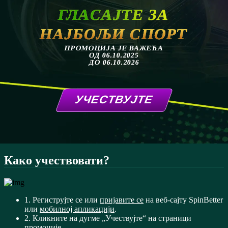
ГЛАСАЈТЕ ЗА
НАЈБОЉИ СПОРТ
ПРОМОЦИЈА ЈЕ ВАЖЕЋА
ОД 06.10.2025
ДО 06.10.2026
УЧЕСТВУЈТЕ
Како учествовати?
1. Региструјте се или
пријавите се
на веб-сајту SpinBetter
или
мобилној апликацији
.
2. Кликните на дугме „Учествујте“ на страници
промоције.